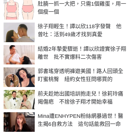
PR
肚腩一抓一大把，只需1個雞蛋，用一
個瘦一個
徐子翔輕生！譚以欣118字發聲 他
曾吐：活到49歲才找到真愛
結婚2年摯愛驟逝！譚以欣證實徐子翔
離世 批不實爆料二次傷害
郭書瑤穿透明褲遊美國！路人回頭全
盯蜜桃臀 紐約女性狂問哪買的
前夫趁她出國培訓抱走兒！徐莉玲痛
揭傷疤 不捨徐子翔才開始幸福
Mina遭ENHYPEN粉絲網暴過世！醫
生揭6自救方法 這句話能救回一命