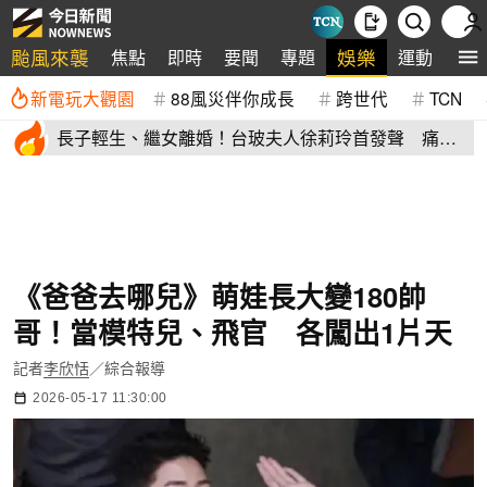
颱風來襲
娛樂
焦點
即時
要聞
專題
運動
全
新電玩大觀園
88風災伴你成長
跨世代
TCN
長子輕生、繼女離婚！台玻夫人徐莉玲首發聲 痛揭
徐子翔逝世真相
《爸爸去哪兒》萌娃長大變180帥
哥！當模特兒、飛官 各闖出1片天
記者
李欣恬
／綜合報導
2026-05-17 11:30:00