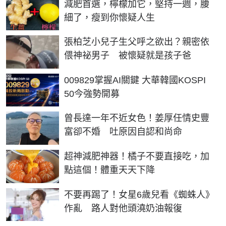
PR
減肥首選，檸檬加它，堅持一週，腰
細了，瘦到你懷疑人生
張柏芝小兒子生父呼之欲出？親密依
偎神祕男子 被懷疑就是孩子爸
PR
009829掌握AI關鍵 大華韓國KOSPI
50今強勢開募
曾長達一年不近女色！姜厚任情史豐
富卻不婚 吐原因自認和尚命
PR
超神減肥神器！橘子不要直接吃，加
點這個！體重天天下降
不要再踢了！女星6歲兒看《蜘蛛人》
作亂 路人對他頭澆奶油報復