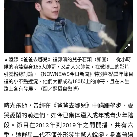
▲陸綜《爸爸去哪兒》裡郭濤的兒子石頭（如圖），從小時
候的萌娃變身185大帥哥，又高大又帥氣，在微博上的影片
引發粉絲討論。《NOWNEWS今日新聞》特別盤點當年節目
裡的小不點近況，他們大都成為180以上的帥哥，且在人生
路上各有發展。（圖／翻攝自微博）
時光飛逝，曾經在《爸爸去哪兒》中蹣跚學步、愛
哭愛鬧的萌娃們，如今已集体邁入成年或青少年階
段。節目在2013年到2019年之間開播，共有六
季，這群星二代不僅外形發生驚人蛻變，身高普遍