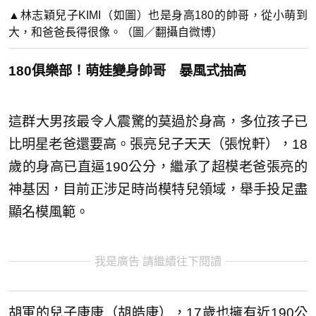
▲林志穎兒子KIMI（如圖）也是身高180的帥哥，從小萌到
大，和爸爸長得很像。（圖／翻攝自微博）
180俱樂部！萌娃變身帥哥 暴風式抽高
這群大男孩最令人震驚的莫過於身高，多位孩子已
比明星老爸還要高。張亮兒子天天（張悅軒），18
歲的身高已直逼190公分，繼承了超模老爸張亮的
神基因，目前正涉足時尚模特兒領域，舉手投足盡
顯名模風範。
我是廣告 請繼續往下閱讀
胡軍的兒子康康（胡皓康），17歲也擁有近190公