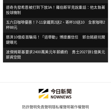
道奇先發希恩被打到下放3A！羅伯斯罕見說重話：他太執著
投球機制
五六日咖啡優惠！7-11拿鐵買2送2、寄杯10送10 全家咖啡2
杯88元
慈濟10億疫苗騙局！「這舉動」博證嚴信任 郭台銘避坑關
鍵曝光
波傑姆斯基要求2400萬美元年薪續約 勇士2027拚1億美元
薪資空間
防詐聲明
免責聲明
隱私權聲明
著作權聲明