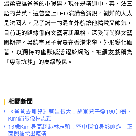
溫柔安撫爸爸的小暖男，現在是精通中、英、法三
語的菁英，還曾登上TED演講台演說。劉燁的太太
是法國人，兒子諾一的混血外貌讓他精緻又帥氣，
目前走的路線偏向文藝清新風格，深受時尚與文藝
圈期待。吳鎮宇兒子費曼在香港求學，外形變化顯
著，以獨特的幽默感活躍於網路，被網友戲稱為
「專業坑爹」的高級酸民。
相關新聞
《爸爸去哪兒》萌娃長大！胡軍兒子變190帥哥、
Kimi眉眼像林志穎
16歲Kimi身高超越林志穎！空中揮拍身影帥炸 正
面照被挖出瘋傳