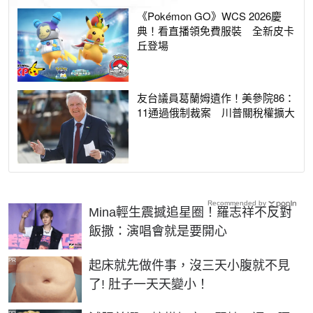
《Pokémon GO》WCS 2026慶
典！看直播領免費服裝 全新皮卡
丘登場
友台議員葛蘭姆遺作！美參院86：
11通過俄制裁案 川普關稅權擴大
Recommended by
Mina輕生震撼追星圈！羅志祥不反對
飯撒：演唱會就是要開心
PR
起床就先做件事，沒三天小腹就不見
了! 肚子一天天變小！