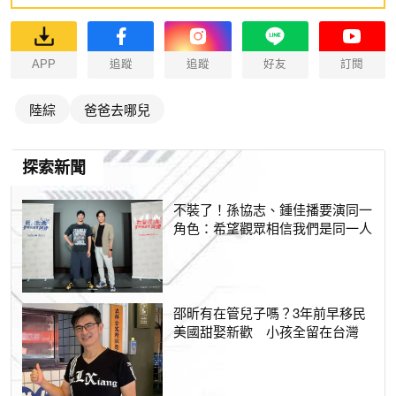
APP
追蹤
追蹤
好友
訂閱
陸綜
爸爸去哪兒
探索新聞
不裝了！孫協志、鍾佳播要演同一
角色：希望觀眾相信我們是同一人
邵昕有在管兒子嗎？3年前早移民
美國甜娶新歡 小孩全留在台灣