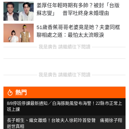
姜厚任年輕時期有多帥？被封「台版
蘇志燮」 昔罕吐終身未婚理由
51歲香蕉哥哥老婆竟是她？夫妻同框
聊相處之道：最怕太太流眼淚
我是廣告 請繼續往下閱讀
我是廣告 請繼續往下閱讀
熱門
8/8停班停課最新通知／白海豚颱風發布海警！22縣市正常上
班上課
長子輕生、繼女離婚！台玻夫人徐莉玲首發聲 痛揭徐子翔
逝世真相