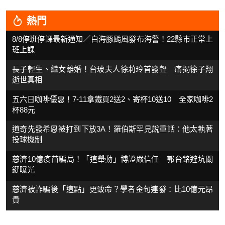
熱門
8/8停班停課最新通知／白海豚颱風發布海警！22縣市正常上
班上課
長子輕生、繼女離婚！台玻夫人徐莉玲首發聲 痛揭徐子翔
逝世真相
五六日咖啡優惠！7-11拿鐵買2送2、寄杯10送10 全家咖啡2
杯88元
道奇先發希恩被打到下放3A！羅伯斯罕見說重話：他太執著
投球機制
慈濟10億疫苗騙局！「這舉動」博證嚴信任 郭台銘避坑關
鍵曝光
慈濟被詐騙後「這點」更致命？學者金句連發：比10億元昂
貴