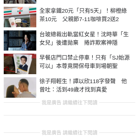
全家拿鐵20元「只有5天」！柳橙綠
茶10元 父親節7-11咖啡買2送2
台玻總裁出軌當紅女星！沈時華「生
女兒」後遭拋棄 捲詐欺案神隱
早餐店門口禁止停車！只有「SJ始源
可以」本尊竟開保母車到場朝聖
徐子翔輕生！譚以欣118字發聲 他
曾吐：活到49歲才找到真愛
我是廣告 請繼續往下閱讀
我是廣告 請繼續往下閱讀