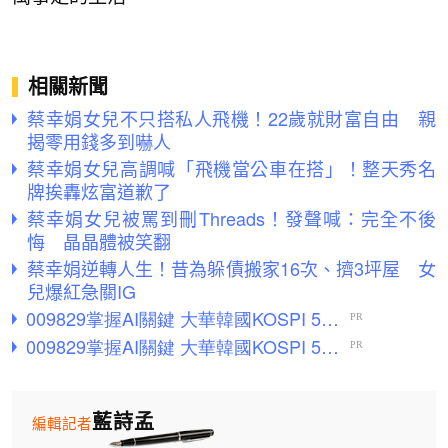
相關新聞
蔡幸娟女兒不只搭私人飛機！22歲就財富自由 親
揭零用錢多到嚇人
蔡幸娟女兒高調喊「飛機當公車在搭」！整天秀名
牌挨轟炫富道歉了
蔡幸娟女兒被罵到刪Threads！發聲喊：完全不後
悔 晶晶體被笑翻
蔡幸娟逆轉人生！昔為躲債搬家16次、擠3坪屋 女
兒爆紅急關IG
藍詩孟
編輯記者