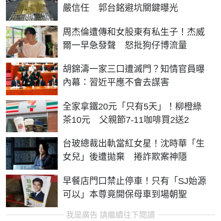
嚴信任 郭台銘避坑關鍵曝光
周杰倫遭傳和女股東有私生子！杰威
爾一早急發聲 怒批狗仔博流量
胡錦濤一家三口遭滅門？知情官員曝
內幕：習近平應不會去謀害
全家拿鐵20元「只有5天」！柳橙綠
茶10元 父親節7-11咖啡買2送2
台玻總裁出軌當紅女星！沈時華「生
女兒」後遭拋棄 捲詐欺案神隱
早餐店門口禁止停車！只有「SJ始源
可以」本尊竟開保母車到場朝聖
我是廣告 請繼續往下閱讀