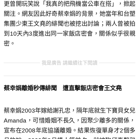
更曾開玩笑說「我真的把飛機當公車在搭」，掀起
關注。網友因此好奇蔡幸娟的背景，她當年和台塑
集團少東王文堯的緋聞也被挖出討論；兩人曾被拍
到10天內3度進出同一家飯店密會，關係似乎很親
密。
我是廣告 請繼續往下閱讀
蔡幸娟離婚秒傳緋聞 遭直擊飯店密會王文堯
蔡幸娟2003年嫁給謝孔忠，隔年底就生下寶貝女兒
Amanda，可惜婚姻不長久，因聚少離多的關係，
宣布在2008年底協議離婚。結果恢復單身才2個多