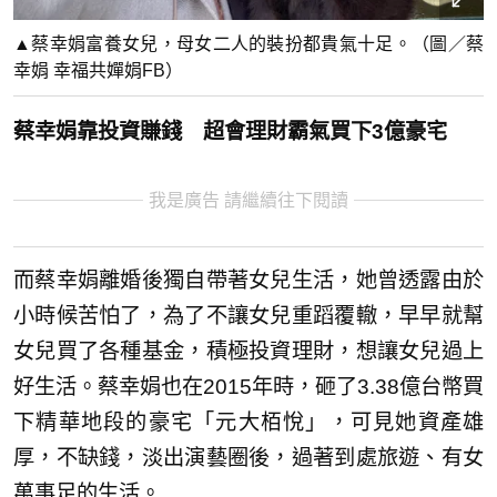
▲蔡幸娟富養女兒，母女二人的裝扮都貴氣十足。（圖／蔡
幸娟 幸福共嬋娟FB）
蔡幸娟靠投資賺錢 超會理財霸氣買下3億豪宅
我是廣告 請繼續往下閱讀
而蔡幸娟離婚後獨自帶著女兒生活，她曾透露由於
小時候苦怕了，為了不讓女兒重蹈覆轍，早早就幫
女兒買了各種基金，積極投資理財，想讓女兒過上
好生活。蔡幸娟也在2015年時，砸了3.38億台幣買
下精華地段的豪宅「元大栢悅
」，可見她資產雄
厚，不缺錢，淡出演藝圈後，過著到處旅遊、有女
萬事足的生活。