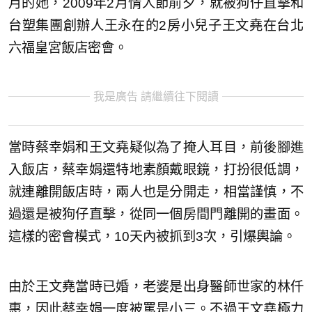
月的她，2009年2月情人節前夕，就被狗仔直擊和
台塑集團創辦人王永在的2房小兒子王文堯在台北
六福皇宮飯店密會。
我是廣告 請繼續往下閱讀
當時蔡幸娟和王文堯疑似為了掩人耳目，前後腳進
入飯店，蔡幸娟還特地素顏戴眼鏡，打扮很低調，
就連離開飯店時，兩人也是分開走，相當謹慎，不
過還是被狗仔直擊，從同一個房間門離開的畫面。
這樣的密會模式，10天內被抓到3次，引爆輿論。
由於王文堯當時已婚，老婆是出身醫師世家的林仟
惠，因此蔡幸娟一度被罵是小三。不過王文堯極力