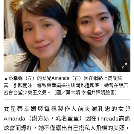
▲蔡幸娟（左）的女兒Amanda（右）因在網路上高調炫
富，引起關注，導致蔡幸娟過往緋聞也遭起底，她曾在飯店
密會台塑少東王文堯。（圖／蔡幸娟 幸福共嬋娟臉書）
女星蔡幸娟與電視製作人前夫謝孔忠的女兒
Amanda（謝方易，乳名蛋蛋）因在Threads高調
炫富而爆紅，她不僅曬出自己搭私人飛機的美照，