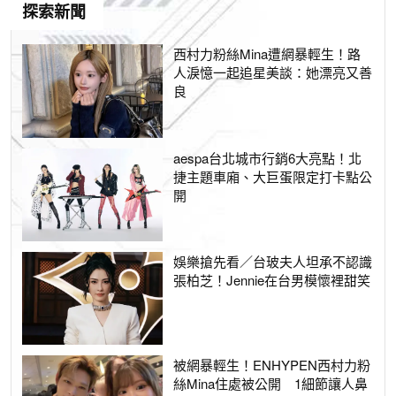
探索新聞
西村力粉絲Mina遭網暴輕生！路
人淚憶一起追星美談：她漂亮又善
良
aespa台北城市行銷6大亮點！北
捷主題車廂、大巨蛋限定打卡點公
開
娛樂搶先看／台玻夫人坦承不認識
張柏芝！Jennie在台男模懷裡甜笑
被網暴輕生！ENHYPEN西村力粉
絲Mina住處被公開 1細節讓人鼻