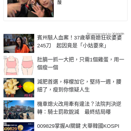
酸
Recommended by
賓州駭人血案！37歲華裔媳狂砍婆婆
245刀 起因竟是「小姑要來」
PR
肚腩一抓一大把，只需1個雞蛋，用一
個瘦一個
PR
減肥首選，檸檬加它，堅持一週，腰
細了，瘦到你懷疑人生
機車熄火改用牽有違法？法院判決逆
轉：騎士罰款銳減 最終結局曝
PR
009829掌握AI關鍵 大華韓國KOSPI