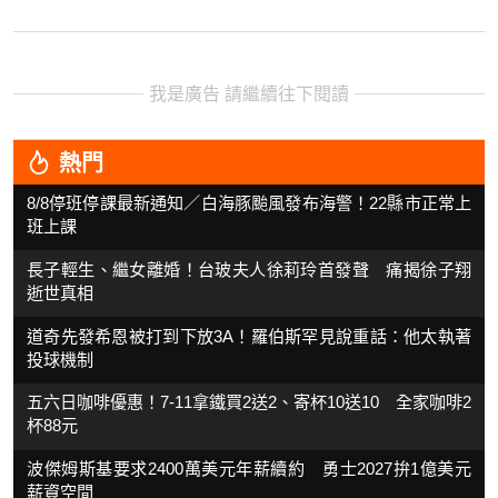
我是廣告 請繼續往下閱讀
熱門
8/8停班停課最新通知／白海豚颱風發布海警！22縣市正常上
班上課
長子輕生、繼女離婚！台玻夫人徐莉玲首發聲 痛揭徐子翔
逝世真相
道奇先發希恩被打到下放3A！羅伯斯罕見說重話：他太執著
投球機制
五六日咖啡優惠！7-11拿鐵買2送2、寄杯10送10 全家咖啡2
杯88元
波傑姆斯基要求2400萬美元年薪續約 勇士2027拚1億美元
薪資空間