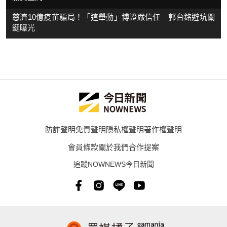
慈濟10億疫苗騙局！「這舉動」博證嚴信任 郭台銘避坑關
鍵曝光
防詐聲明
免責聲明
隱私權聲明
著作權聲明
會員條款
關於我們
合作提案
追蹤NOWNEWS今日新聞