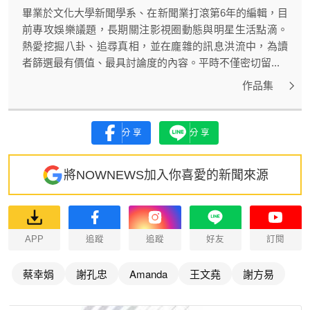
畢業於文化大學新聞學系、在新聞業打滾第6年的編輯，目
前專攻娛樂議題，長期關注影視圈動態與明星生活點滴。
熱愛挖掘八卦、追尋真相，並在龐雜的訊息洪流中，為讀
者篩選最有價值、最具討論度的內容。平時不僅密切留...
作品集
分享
分享
將NOWNEWS加入你喜愛的新聞來源
APP
追蹤
追蹤
好友
訂閱
蔡幸娟
謝孔忠
Amanda
王文堯
謝方易