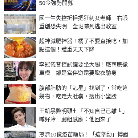
50今強勢開募
國一生失控折掃把狂刺女老師！右眼
重創恐失明 全班嚇到逃出教室
PR
超神減肥神器！橘子不要直接吃，加
點這個！體重天天下降
李冠儀昔控試鏡要坐大腿！廠商應徵
車模 卻是當伴遊還要脫衣驗身
PR
腹部脂肪的「剋星」找到了，常吃這
幾物，吃走大肚囊，瘦出小蠻腰
王凱暴斃明頭七「不知自己已離世」
喊好冷 劇組感應：他回來了
慈濟10億疫苗騙局！「這舉動」博證