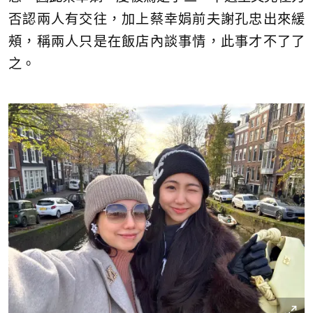
否認兩人有交往，加上蔡幸娟前夫謝孔忠出來緩
頰，稱兩人只是在飯店內談事情，此事才不了了
之。