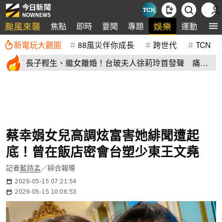
颱風來襲
娛樂
焦點
即時
要聞
專題
運動
全
新電玩大觀園
88風災伴你成長
跨世代
TCN
長子輕生、繼女離婚！台玻夫人徐莉玲首發聲 痛揭
徐子翔逝世真相
蔡幸娟女兒高調炫富害她緋聞遭起
底！曾在飯店密會台塑少東王文堯
記者
藍詩孟
／綜合報導
2026-05-15 07:21:54
2026-05-15 10:06:53