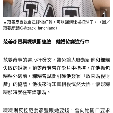
▲范姜彥豐說自己腳傷好轉，可以回到球場打球了。（圖／
范姜彥豐IG@zack_fanchiang）
范姜彥豐與粿粿撕破臉 離婚協議進行中
范姜彥豐的這段抒發文，難免讓人聯想到他和粿粿
失敗的婚姻。范姜彥豐曾在影片中指控，在他抓包
粿粿外遇前，粿粿曾試圖引導他簽署「放棄婚後財
產」的協議，他後來得知真相後恍然大悟，懷疑粿
粿那時就在密謀離婚。
粿粿則反控范姜彥豐跟她要錢，曾向她開口要求