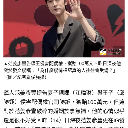
▲范姜彥豐告粿王侵害配偶權，獲賠100萬元。昨日深夜他
突然發文感嘆：「為什麼感情裡認真的人往往會受傷？」
（圖／記者嚴俊強攝）
藝人范姜彥豐提告妻子粿粿（江瑋琳）與王子（邱
勝翊）侵害配偶權官司勝訴，獲賠100萬元，但這
對於范姜彥豐破碎的婚姻於事無補，他的心情似乎
還是很不好受。昨（14）日深夜范姜彥豐更在IG發