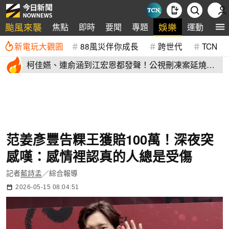
颱風來襲
娛樂
焦點
即時
要聞
專題
運動
全
新電玩大觀園
88風災伴你成長
跨世代
TCN
柯佳嬿、連俞涵到江宏恩都發聲！公視刪凍案延燒
演藝圈不沉默
范姜彥豐告粿王獲賠100萬！深夜突
感嘆：感情裡認真的人總是受傷
記者
藍詩孟
／綜合報導
2026-05-15 08:04:51