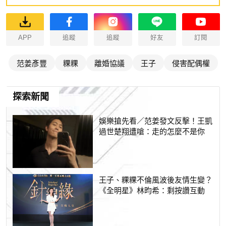
APP
追蹤
追蹤
好友
訂閱
范姜彥豐
粿粿
離婚協議
王子
侵害配偶權
探索新聞
娛樂搶先看／范姜發文反擊！王凱
過世楚翔遭嗆：走的怎麼不是你
王子、粿粿不倫風波後友情生變？
《全明星》林昀希：剩按讚互動