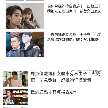
為何粿粿能擅自賣房子？出軌王子
還把老公趕出家門 范姜鬆口原因
不倫粿粿終於現身！王子在「范姜
彥豐遭趕離婚房」喊：祝凡事順利
Recommended by
周杰倫遭傳和女股東有私生子！杰威
爾一早急發聲 怒批狗仔博流量
PR
做到這點才有資格說愛你