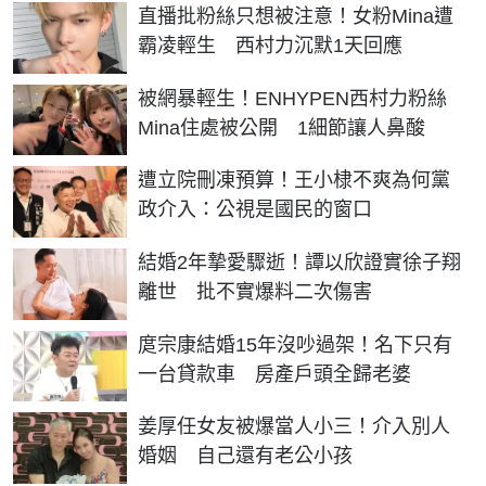
直播批粉絲只想被注意！女粉Mina遭
霸凌輕生 西村力沉默1天回應
被網暴輕生！ENHYPEN西村力粉絲
Mina住處被公開 1細節讓人鼻酸
遭立院刪凍預算！王小棣不爽為何黨
政介入：公視是國民的窗口
結婚2年摯愛驟逝！譚以欣證實徐子翔
離世 批不實爆料二次傷害
庹宗康結婚15年沒吵過架！名下只有
一台貸款車 房產戶頭全歸老婆
姜厚任女友被爆當人小三！介入別人
婚姻 自己還有老公小孩