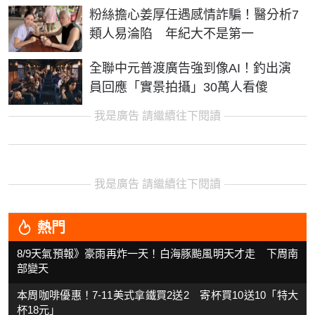
粉絲擔心姜厚任遇感情詐騙！醫分析7
類人易淪陷 年紀大不是第一
全聯中元普渡廣告強到像AI！釣出演
員回應「實景拍攝」30萬人看傻
我是廣告 請繼續往下閱讀
我是廣告 請繼續往下閱讀
熱門
8/9天氣預報》豪雨再炸一天！白海豚颱風明天才走 下周南
部變天
本周咖啡優惠！7-11美式拿鐵買2送2 寄杯買10送10「特大
杯18元」