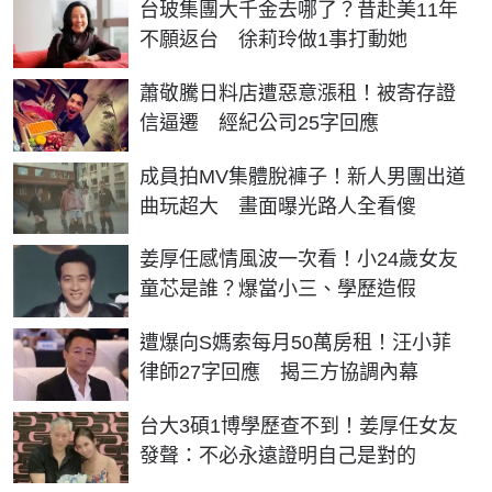
台玻集團大千金去哪了？昔赴美11年
不願返台 徐莉玲做1事打動她
蕭敬騰日料店遭惡意漲租！被寄存證
信逼遷 經紀公司25字回應
成員拍MV集體脫褲子！新人男團出道
曲玩超大 畫面曝光路人全看傻
姜厚任感情風波一次看！小24歲女友
童芯是誰？爆當小三、學歷造假
遭爆向S媽索每月50萬房租！汪小菲
律師27字回應 揭三方協調內幕
台大3碩1博學歷查不到！姜厚任女友
發聲：不必永遠證明自己是對的