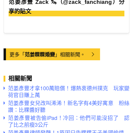
范姜彥豐 Zack 🦦（@zack_fanchiang）分
享的貼文
更多「
」相關新聞。
范姜粿粿婚變
相關新聞
范姜彥豐才拿100萬賠償！爆熱衷德州撲克 玩家變
荷官日賺上萬
范姜彥豐女兒改叫浠浠！新名字有4美好寓意 粉絲
讚：比粿醬好聽
范姜彥豐被告偷iPad！冷回：他們可能沒招了 認
了比之前瘦3公斤
范姜彥豐律師發聲！1原因只告粿粿王子美國偷情