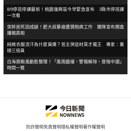
8/9停班停課最新！桃園復興區今早緊急宣布 3縣市停班課
一次看
突猝逝死因成謎！肥大叔暴瘦遭猜抱病工作 團隊宣布開直
播揭真相
純棉衣服流汗為什麼臭爆？苦主哭這材質才魔王 專家：重
磅三倍臭
白海豚颱風動態整理！「風雨趨緩、警報解除、登陸中國」
時間一覽
防詐聲明
免責聲明
隱私權聲明
著作權聲明