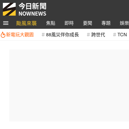
颱風來襲
焦點
即時
要聞
專題
娛樂
新電玩大觀園
88風災伴你成長
跨世代
TCN