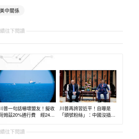
美中關係
繼續往下閱讀
川普一句話嚇壞盟友！擬收
川普再誇習近平！自曝是
荷姆茲20%通行費 經24hr
「頭號粉絲」：中國沒插手
遊說成功勸退
伊朗戰爭很棒
繼續往下閱讀