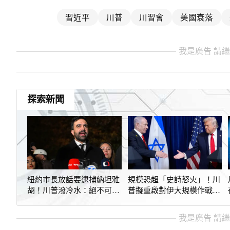
習近平
川普
川習會
美國衰落
我是廣告 請
探索新聞
紐約市長放話要逮捕納坦雅
規模恐超「史詩怒火」！川
胡！川普潑冷水：絕不可能
普擬重啟對伊大規模作戰
在美國發生
以色列動向曝
我是廣告 請