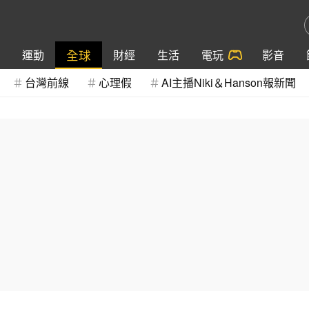
全球
運動
財經
生活
電玩
影音
台灣前線
心理假
AI主播Niki＆Hanson報新聞