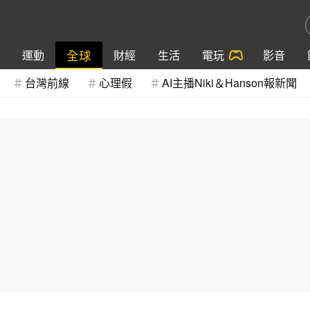
全球
運動
財經
生活
電玩
影音
台灣前線
心理假
AI主播Niki＆Hanson報新聞