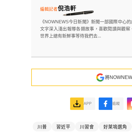
倪浩軒
編輯記者
《NOWNEWS今日新聞》新聞一部國際中心
文字深入淺出報導各類故事，喜歡閱讀與觀察
世界上總有新鮮事等待我們去...
將NOWNE
APP
追蹤
川普
習近平
川習會
好萊塢選角