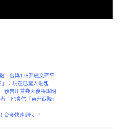
點 曾與178鄭麗文齊平
意」：現在已驚人崛起
 預告川普幾天後將說明
學者：他真信「東升西降」