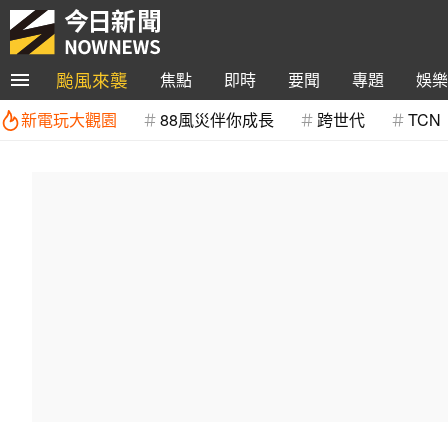
颱風來襲
焦點
即時
要聞
專題
娛樂
新電玩大觀園
88風災伴你成長
跨世代
TCN