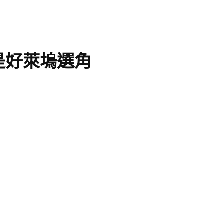
是好萊塢選角