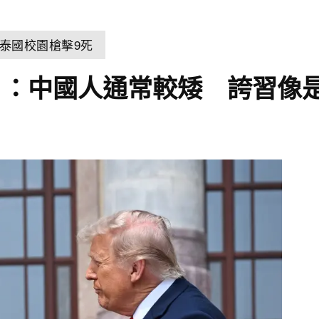
泰國校園槍擊9死
」：中國人通常較矮 誇習像