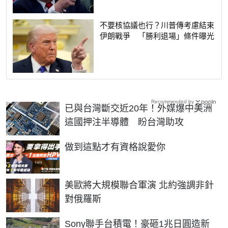
不要核協議也行？川普傳考慮結束
伊朗戰爭 「勝利退場」條件曝光
Recommended by
已與台灣斷交近20年！外媒爆中美洲
這國押注半導體 盼台灣助攻
PR
做到這點才有資格說愛你
美歐將大規模聯合軍演 北約強調非針
對俄羅斯
Sony聯手台積電！豪砸1兆日圓造新