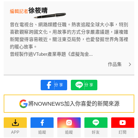
徐筱晴
編輯記者
曾在電視台、網路媒體任職。熱衷追蹤全球大小事，特別
喜歡觀察跨國文化。用故事的方式分享嚴肅議題，讓複雜
新聞變得容易親近。關注東亞局勢，也愛發掘世界角落裡
的暖心故事。
曾經製作過VTuber產業專題《虛擬淘金...
作品集
分享
分享
將NOWNEWS加入你喜愛的新聞來源
APP
追蹤
追蹤
好友
訂閱