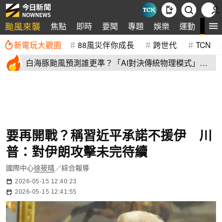
颱風來襲
全
焦點
即時
要聞
專題
娛樂
運動
新電玩大觀園
88風災伴你成長
跨世代
TCN
白海豚颱風預測誰更準？「AI對決傳統物理模式」第
二戰 結果揭曉
要再開戰？稱習近平承諾不援伊 川
普：對伊朗攻擊未完待續
國際中心
徐筱晴
／綜合報導
2026-05-15 12:40:23
2026-05-15 12:41:55