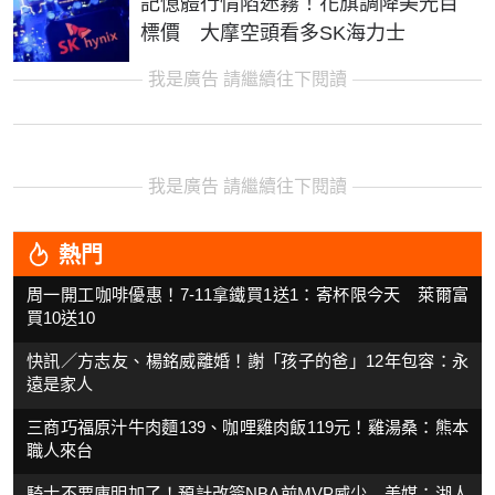
記憶體行情陷迷霧！花旗調降美光目
標價 大摩空頭看多SK海力士
我是廣告 請繼續往下閱讀
我是廣告 請繼續往下閱讀
熱門
周一開工咖啡優惠！7-11拿鐵買1送1：寄杯限今天 萊爾富
買10送10
快訊／方志友、楊銘威離婚！謝「孩子的爸」12年包容：永
遠是家人
三商巧福原汁牛肉麵139、咖哩雞肉飯119元！雞湯桑：熊本
職人來台
騎士不要庫明加了！預計改簽NBA前MVP威少 美媒：湖人