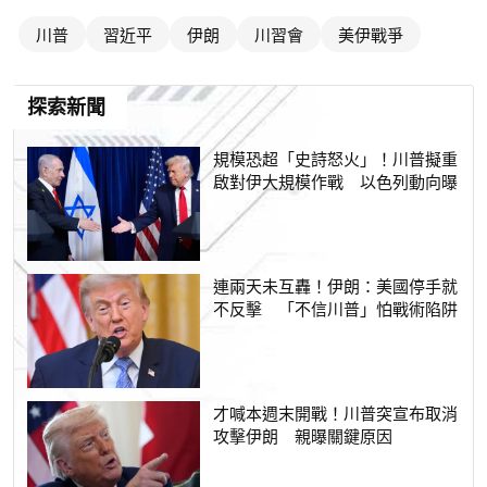
川普
習近平
伊朗
川習會
美伊戰爭
探索新聞
規模恐超「史詩怒火」！川普擬重
啟對伊大規模作戰 以色列動向曝
連兩天未互轟！伊朗：美國停手就
不反擊 「不信川普」怕戰術陷阱
才喊本週末開戰！川普突宣布取消
攻擊伊朗 親曝關鍵原因