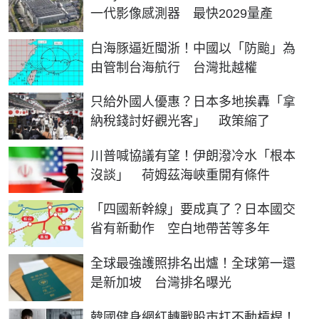
一代影像感測器 最快2029量產
白海豚逼近閩浙！中國以「防颱」為
由管制台海航行 台灣批越權
只給外國人優惠？日本多地挨轟「拿
納稅錢討好觀光客」 政策縮了
川普喊協議有望！伊朗潑冷水「根本
沒談」 荷姆茲海峽重開有條件
「四國新幹線」要成真了？日本國交
省有新動作 空白地帶苦等多年
全球最強護照排名出爐！全球第一還
是新加坡 台灣排名曝光
韓國健身網紅轉戰股市扛不動槓桿！