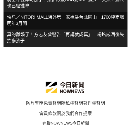
也已經攤牌
快訊／NITORI MALL海外第一家進駐台北圓山 1700坪商場
明年3月開
真的離婚了！方志友曾警告「再講就成真」 楊銘威酒後失
控嚇孩子
防詐聲明
免責聲明
隱私權聲明
著作權聲明
會員條款
關於我們
合作提案
追蹤NOWNEWS今日新聞