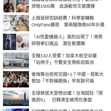
慘賠1500萬 血淚勸世文被讚爆
土撥鼠研究缺經費！科學家轉戰
OnlyFans募款 靠萌寵挽救60年計畫
「AI性愛機器人」真的出現了！港男
研發夢幻逸品 潛在售價曝
全機132人受累！加拿大航空幼童
「站椅子」不繫安全帶航班取消
後悔棄台前邦交國+1？中國、哥斯大
黎加「不對稱關係」早有跡可循
全球移居天堂榜出爐！台灣超狂「擠
進前5」 日韓澳全被甩在後面