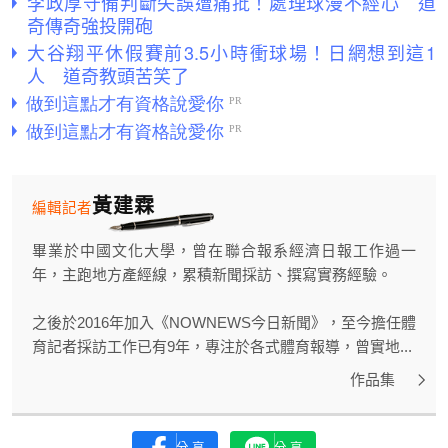
李政厚守備判斷失誤遭痛批！處理球漫不經心 道
奇傳奇強投開砲
大谷翔平休假賽前3.5小時衝球場！日網想到這1
人 道奇教頭苦笑了
黃建霖
編輯記者
畢業於中國文化大學，曾在聯合報系經濟日報工作過一
年，主跑地方產經線，累積新聞採訪、撰寫實務經驗。
之後於2016年加入《NOWNEWS今日新聞》，至今擔任體
育記者採訪工作已有9年，專注於各式體育報導，曾實地...
作品集
分享
分享