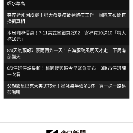
輕水準高
突猝逝死因成謎！肥大叔暴瘦遭猜抱病工作 團隊宣布開直
播揭真相
本周咖啡優惠！7-11美式拿鐵買2送2 寄杯買10送10「特大
杯18元」
8/9天氣預報》豪雨再炸一天！白海豚颱風明天才走 下周南
部變天
8/9停班停課最新！桃園復興區今早緊急宣布 3縣市停班課
一次看
父親節星巴克大美式75元！星冰樂半價多1杯 買一送一路易
莎咖啡