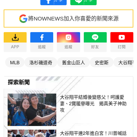
將NOWNEWS加入你喜愛的新聞來源
APP
追蹤
追蹤
好友
訂閱
MLB
洛杉磯道奇
舊金山巨人
史密斯
大谷翔平
探索新聞
大谷翔平結婚後變慈父！呵護愛
妻、2寶暖舉曝光 揭真美子神助
攻
大谷翔平連2年進白宮！川普喊話