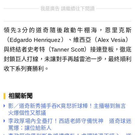
我是廣告 請繼續往下閱讀
領先3分的道奇隨後啟動牛棚海，恩里克斯
（Edgardo Henriquez）、維西亞（Alex Vesia）
與終結者史考特（Tanner Scott）接連登板，徹底
封鎖巨人打線，未讓對手再越雷池一步，最終順利
收下系列賽勝利。
相關新聞
影／道奇新秀捕手吞K竟怒折球棒！主播嚇到無言
火爆個性又惹議
李政厚場內全壘打！西語老師守備恍神 道奇球迷
罵爆：讓位給新人