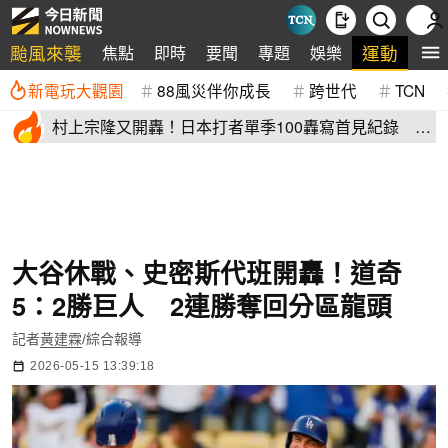
颱風來襲
運動
焦點
即時
要聞
專題
娛樂
全
新電玩大觀園
88風災伴你成長
跨世代
TCN
村上宗隆又開轟！日本打者單季100轟寫首見紀錄 這
2人加入差太多
大谷休戰、史密斯代班開轟！道奇
5：2勝巨人 2連勝奪回分區龍頭
記者
黃建霖
/綜合報導
2026-05-15 13:39:18