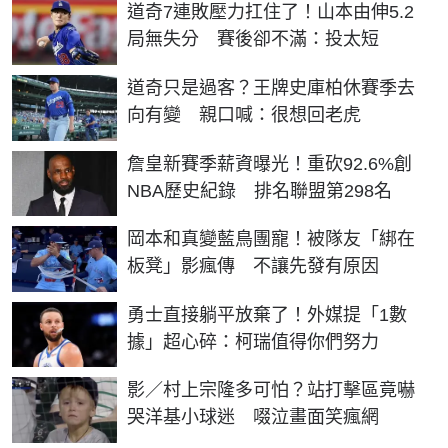
道奇7連敗壓力扛住了！山本由伸5.2
局無失分 賽後卻不滿：投太短
道奇只是過客？王牌史庫柏休賽季去
向有變 親口喊：很想回老虎
詹皇新賽季薪資曝光！重砍92.6%創
NBA歷史紀錄 排名聯盟第298名
岡本和真變藍鳥團寵！被隊友「綁在
板凳」影瘋傳 不讓先發有原因
勇士直接躺平放棄了！外媒提「1數
據」超心碎：柯瑞值得你們努力
影／村上宗隆多可怕？站打擊區竟嚇
哭洋基小球迷 啜泣畫面笑瘋網