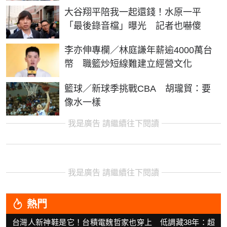
大谷翔平陪我一起還錢！水原一平
「最後錄音檔」曝光 記者也嚇傻
李亦伸專欄／林庭謙年薪逾4000萬台
幣 職籃炒短線難建立經營文化
籃球／新球季挑戰CBA 胡瓏貿：要
像水一樣
我是廣告 請繼續往下閱讀
我是廣告 請繼續往下閱讀
熱門
台灣人新神鞋是它！台積電魏哲家也穿上 低調藏38年：超