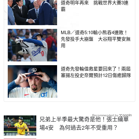
道奇明年再來 挑戰世界大賽3連
霸
MLB／道奇5:10輸小熊吞4連敗！
先發投手大崩盤 大谷翔平雙安無
用
道奇先發輪值救星要回來了！兩屆
塞揚左投史奈爾預計12日傷癒歸隊
Recommended by
兄弟上半季最大驚奇是他！張士綸單
場4安 為何過去2年不受重用？