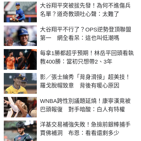
大谷翔平突被拔先發！為何不進傷兵
名單？道奇教頭吐心聲：太難了
大谷翔平不行了？OPS逆勢登頂聯盟
第一 網全看呆：這也叫低潮嗎
每拿1勝都超乎預期！林岳平回頭看執
教400勝：當初只想帶2、3年
影／張士綸秀「背身滑接」超美技！
羅戈脫帽致意 背後有暖心原因
WNBA跨性別議題延燒！康寧漢竟被
巴頭報復 對手暗酸：白人有特權
洋基交易補強失敗！急撿前銀棒捕手
賈佛補洞 布恩：看看還剩多少