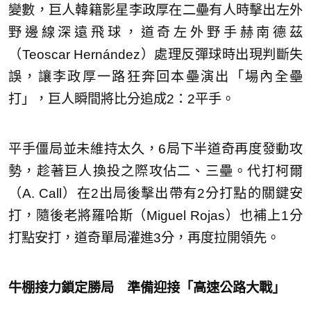
變數，巨人韓籍影星李政厚在二壘有人時擊出左外
野邊線深遠飛球，道奇左外野手赫南德茲
（Teoscar Hernández）處理反彈球時出現判斷失
誤，讓李政厚一路狂奔回本壘演出「場內全壘
打」，巨人瞬間將比分追成2：2平手。
平手僵局並未維持太久，6局下半道奇再度發動攻
勢，趁著巨人換投之際攻佔二、三壘。代打柯爾
（A. Call）在2出局後擊出帶有2分打點的關鍵安
打，隨後老將羅哈斯（Miguel Rojas）也補上1分
打點安打，道奇單局灌進3分，再度拉開領先。
牛棚接力鎖定勝局 準備迎接「高速公路大戰」