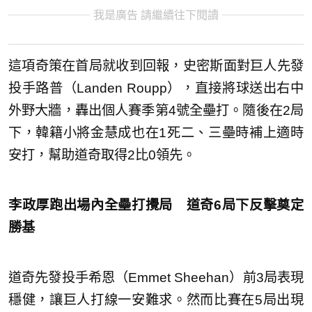
我是廣告 請繼續往下閱讀
這項奇策在首局就收到回報，史密斯面對巨人先發
投手路普（Landen Roupp），直接將球送出右中
外野大牆，轟出個人賽季第4號全壘打。隨後在2局
下，韓籍小將金慧成也在1死二、三壘時補上適時
安打，幫助道奇取得2比0領先。
李政厚跑出場內全壘打攪局 道奇6局下反擊奠定
勝基
道奇先發投手希恩（Emmet Sheehan）前3局表現
穩健，讓巨人打線一安難求。然而比賽在5局出現