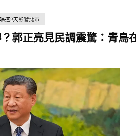
曝這2天影響北市
轉？郭正亮見民調震驚：青鳥