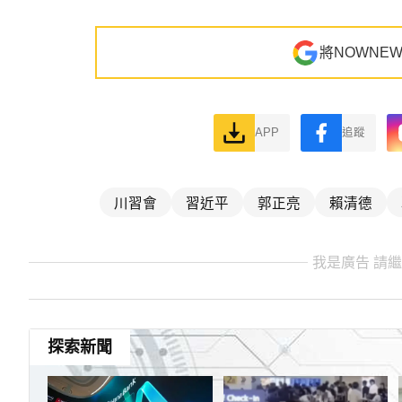
將NOWNE
APP
追蹤
川習會
習近平
郭正亮
賴清德
我是廣告 請
探索新聞