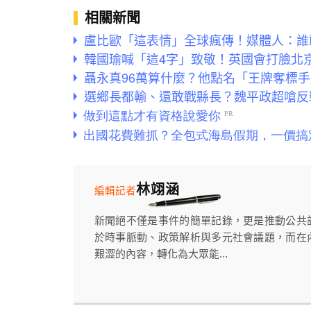
相關新聞
盧比歐「這表情」全球瘋傳！媒體人：誰
韓國瑜喊「這4字」致敬！英國會打臉北京
聶永真96萬算什麼？他點名「王牌奪標手」
選鄉長都輸、還敢戰縣長？魏平政超嗆反
林翊涵
編輯記者
新聞絕不僅是事件的簡單記錄，更是推動公共
於時事脈動、政策解析與多元社會議題，而在
艱澀的內容，轉化為大眾能...