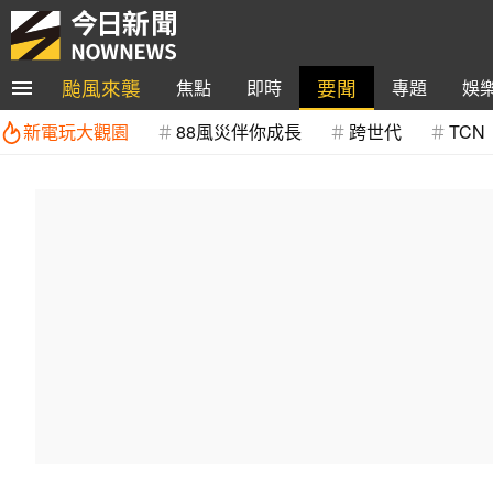
颱風來襲
要聞
焦點
即時
專題
娛
新電玩大觀園
88風災伴你成長
跨世代
TCN