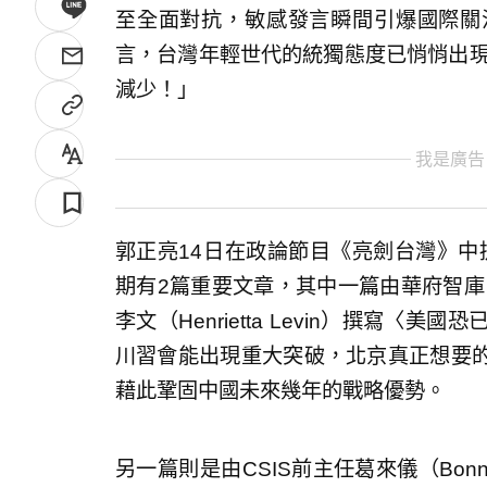
至全面對抗，敏感發言瞬間引爆國際關
言，台灣年輕世代的統獨態度已悄悄出現
減少！」
我是廣告
郭正亮14日在政論節目《亮劍台灣》中提及，
期有2篇重要文章，其中一篇由華府智庫
李文（Henrietta Levin）撰寫
川習會能出現重大突破，北京真正想要
藉此鞏固中國未來幾年的戰略優勢。
另一篇則是由CSIS前主任葛來儀（Bonn