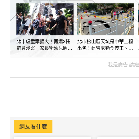
北市虐童案擴大！再爆3托
北市松山區天坑是中華工程
育員涉案 家長衝幼兒園抗
出包！建管處勒令停工、開
議
罰9萬元
我是廣告 請
網友看什麼