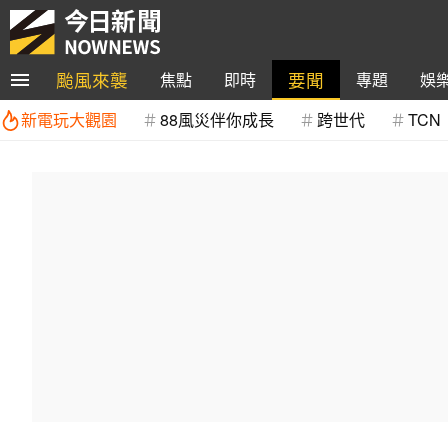
颱風來襲
要聞
焦點
即時
專題
娛
新電玩大觀園
88風災伴你成長
跨世代
TCN