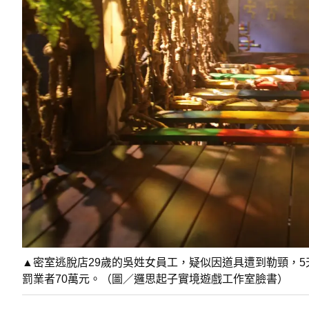
▲密室逃脫店29歲的吳姓女員工，疑似因道具遭到勒頸，
罰業者70萬元。（圖／邏思起子實境遊戲工作室臉書）