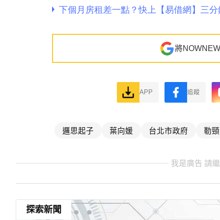
將NOWNE
APP
追蹤
邏思起子
葉向媛
台北市政府
勒頸
我是廣告 請
探索新聞