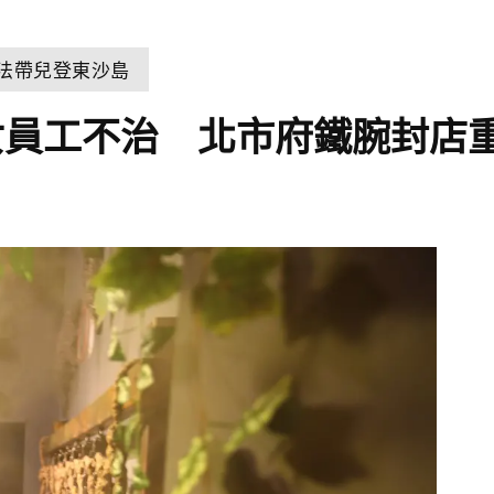
違法帶兒登東沙島
員工不治 北市府鐵腕封店重