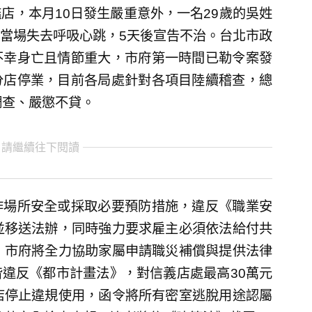
店，本月10日發生嚴重意外，一名29歲的吳姓
當場失去呼吸心跳，5天後宣告不治。台北市政
不幸身亡且情節重大，市府第一時間已勒令案發
分店停業，目前各局處針對各項目陸續稽查，總
調查、嚴懲不貸。
 請繼續往下閱讀
作場所安全或採取必要預防措施，違反《職業安
並移送法辦，同時強力要求雇主必須依法給付共
，市府將全力協助家屬申請職災補償與提供法律
違反《都市計畫法》，對信義店處最高30萬元
店停止違規使用，函令將所有密室逃脫用途認屬