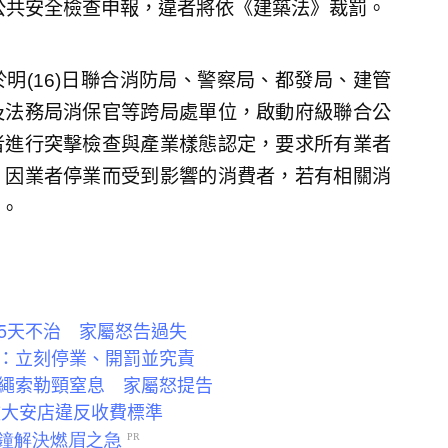
公共安全檢查申報，違者將依《建築法》裁罰。
明(16)日聯合消防局、警察局、都發局、建管
及法務局消保官等跨局處單位，啟動府級聯合公
者進行突擊檢查與產業樣態認定，要求所有業者
，因業者停業而受到影響的消費者，若有相關消
。
5天不治 家屬怒告過失
：立刻停業、開罰並究責
繩索勒頸窒息 家屬怒提告
揪大安店違反收費標準