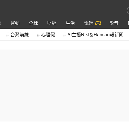
樂
運動
全球
財經
生活
電玩
影音
台灣前線
心理假
AI主播Niki＆Hanson報新聞