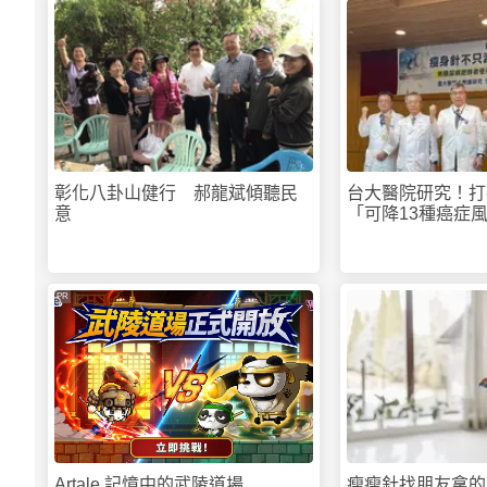
彰化八卦山健行 郝龍斌傾聽民
台大醫院研究！打
意
「可降13種癌症
PR
Artale 記憶中的武陵道場
瘦瘦針找朋友拿的