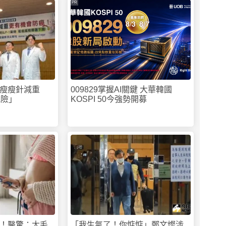
PR
瘦瘦針減重
009829掌握AI關鍵 大華韓國
風險」
KOSPI 50今強勢開募
！醫驚：太毛
「我生氣了！你惦惦」鄭文燦涉