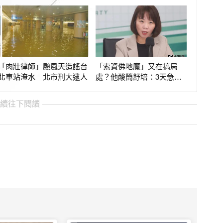
「肉壯律師」颱風天造謠台
「索資佛地魔」又在搞局
北車站淹水 北市刑大逮人
處？他酸簡舒培：3天急件
是為修理誰
繼續往下閱讀