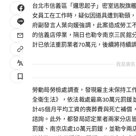
台北市信義區「邏思起子」密室逃脫旗艦
女員工在工作時，疑似因道具遭到勒頸，
府副發言人葉向媛強調，此案造成勞工
的信義店停業，隔日也勒令南京三民館
計已依法重罰業者70萬元，後續將持續
我是廣告
勞動局勞檢處調查，發現雇主未保持工
全衛生法》，依法裁處最高30萬元罰鍰
計45個月平均工資的喪葬費與死亡補償
諮詢。此外，都發局認定業者兩家分店皆
罰鍰、南京店處10萬元罰鍰，並勒令兩