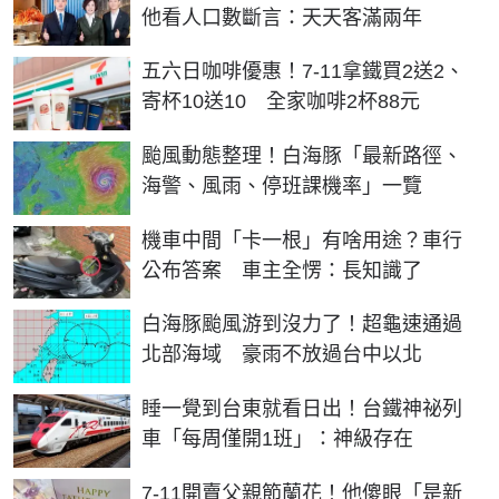
他看人口數斷言：天天客滿兩年
五六日咖啡優惠！7-11拿鐵買2送2、
寄杯10送10 全家咖啡2杯88元
颱風動態整理！白海豚「最新路徑、
海警、風雨、停班課機率」一覽
機車中間「卡一根」有啥用途？車行
公布答案 車主全愣：長知識了
白海豚颱風游到沒力了！超龜速通過
北部海域 豪雨不放過台中以北
睡一覺到台東就看日出！台鐵神祕列
車「每周僅開1班」：神級存在
7-11開賣父親節蘭花！他傻眼「是新