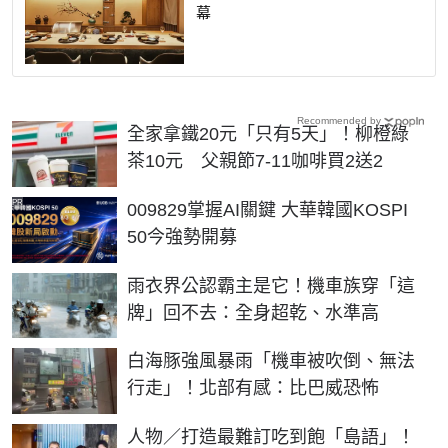
幕
Recommended by
全家拿鐵20元「只有5天」！柳橙綠
茶10元 父親節7-11咖啡買2送2
PR
009829掌握AI關鍵 大華韓國KOSPI
50今強勢開募
雨衣界公認霸主是它！機車族穿「這
牌」回不去：全身超乾、水準高
白海豚強風暴雨「機車被吹倒、無法
行走」！北部有感：比巴威恐怖
人物／打造最難訂吃到飽「島語」！