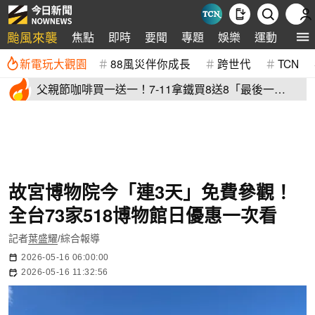
颱風來襲
焦點
即時
要聞
專題
娛樂
運動
全球
新電玩大觀園
88風災伴你成長
跨世代
TCN
父親節咖啡買一送一！7-11拿鐵買8送8「最後一
天」 全家2杯88元
故宮博物院今「連3天」免費參觀！
全台73家518博物館日優惠一次看
記者
葉盛耀
/綜合報導
2026-05-16 06:00:00
2026-05-16 11:32:56