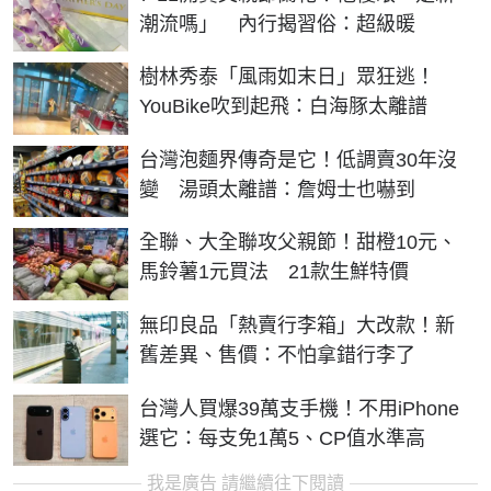
潮流嗎」 內行揭習俗：超級暖
樹林秀泰「風雨如末日」眾狂逃！
YouBike吹到起飛：白海豚太離譜
台灣泡麵界傳奇是它！低調賣30年沒
變 湯頭太離譜：詹姆士也嚇到
全聯、大全聯攻父親節！甜橙10元、
馬鈴薯1元買法 21款生鮮特價
無印良品「熱賣行李箱」大改款！新
舊差異、售價：不怕拿錯行李了
台灣人買爆39萬支手機！不用iPhone
選它：每支免1萬5、CP值水準高
我是廣告 請繼續往下閱讀