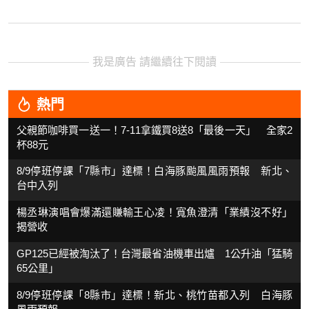
我是廣告 請繼續往下閱讀
熱門
父親節咖啡買一送一！7-11拿鐵買8送8「最後一天」 全家2
杯88元
8/9停班停課「7縣市」達標！白海豚颱風風雨預報 新北、
台中入列
楊丞琳演唱會爆滿還賺輸王心凌！寬魚澄清「業績沒不好」
揭營收
GP125已經被淘汰了！台灣最省油機車出爐 1公升油「猛騎
65公里」
8/9停班停課「8縣市」達標！新北、桃竹苗都入列 白海豚