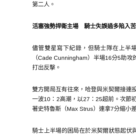
第二人。
活塞強勢捍衛主場 騎士失誤過多陷入苦
儘管雙星寫下紀錄，但騎士隊在上半
（Cade Cunningham）半場16
打出反擊。
雙方開局互有往來，哈登與米契爾接連
一波10：2高潮，以27：25超前。次
著史特魯斯（Max Strus）連拿7分縮
騎士上半場的困局在於米契爾狀態起伏與莫布