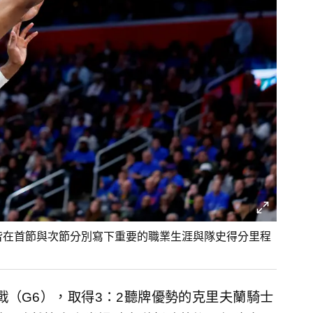
chell）皆在首節與次節分別寫下重要的職業生涯與隊史得分里程
戰（G6），取得3：2聽牌優勢的克里夫蘭騎士