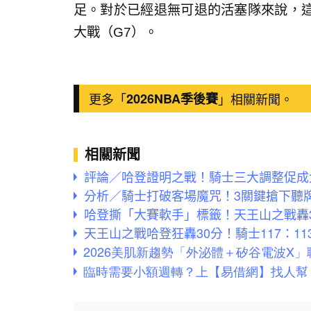
足。對於已經退無可退的活塞隊來說，
大戰（G7）。
更多「
2026NBA季後賽
」相關新聞。
相關新聞
評論／哈登證明之戰！騎士三大調整促成
分析／騎士打破客場魔咒！3關鍵搶下聽
哈登撕「大賽軟手」標籤！天王山之戰轟
天王山之戰哈登狂轟30分！騎士117：1