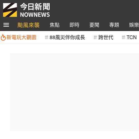
颱風來襲
焦點
即時
要聞
專題
娛樂
新電玩大觀園
88風災伴你成長
跨世代
TCN