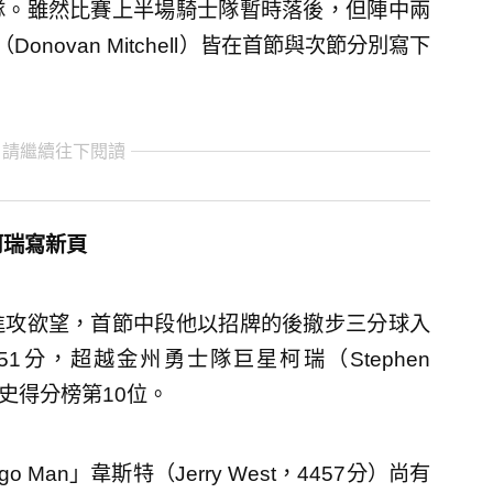
隊。雖然比賽上半場騎士隊暫時落後，但陣中兩
Donovan Mitchell）皆在首節與次節分別寫下
 請繼續往下閱讀
柯瑞寫新頁
進攻欲望，首節中段他以招牌的後撤步三分球入
1分，超越金州勇士隊巨星柯瑞（Stephen
歷史得分榜第10位。
Man」韋斯特（Jerry West，4457分）尚有