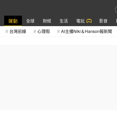
運動
全球
財經
生活
電玩
影音
台灣前線
心理假
AI主播Niki＆Hanson報新聞