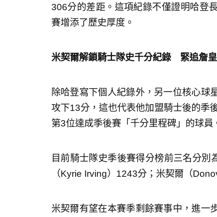
306分的差距。這項紀錄不僅證明哈登
賽增添了歷史厚度。
米契爾解鎖騎士隊史千分紀錄 緊追詹皇
除哈登寫下個人紀錄外，另一位核心球
攻下13分，這也代表他加盟騎士後的季後
第3位達成季後賽「千分里程碑」的球員
目前騎士隊史季後賽得分榜前三名分別為：詹姆
（Kyrie Irving）1243分；米契爾（Don
米契爾有望在本賽季剩餘賽事中，進一