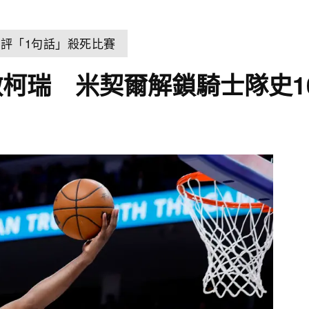
球評「1句話」殺死比賽
柯瑞 米契爾解鎖騎士隊史10