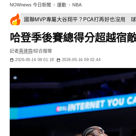
NOWnews 今日新聞
運動
NBA
國聯MVP專屬大谷翔平？PCA打再好也沒用 
哈登季後賽總得分超越宿敵
記者
黃建霖
/綜合報導
2026-05-16 09:01:18
2026-05-16 09:02:44