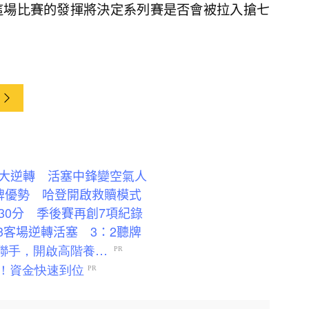
這場比賽的發揮將決定系列賽是否會被拉入搶七
大逆轉 活塞中鋒變空氣人
牌優勢 哈登開啟救贖模式
30分 季後賽再創7項紀錄
13客場逆轉活塞 3：2聽牌