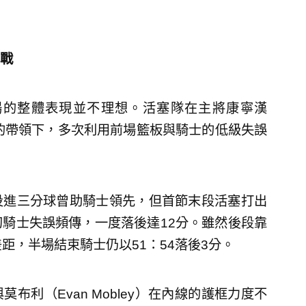
戰
場的整體表現並不理想。活塞隊在主將康寧漢
分5助攻的帶領下，多次利用前場籃板與騎士的低級失誤
投進三分球曾助騎士領先，但首節末段活塞打出
節初騎士失誤頻傳，一度落後達12分。雖然後段靠
小差距，半場結束騎士仍以51：54落後3分。
利（Evan Mobley）在內線的護框力度不