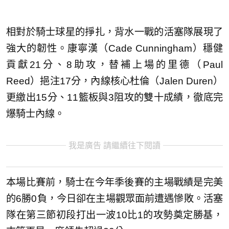
相對於騎士球星的掙扎，背水一戰的活塞隊展現了
強大的韌性。康寧漢（Cade Cunningham）穩健
貢獻21分、8助攻，替補上場的里德（Paul
Reed）挹注17分，內線核心杜倫（Jalen Duren）
更繳出15分、11籃板與3阻攻的雙十成績，徹底完
爆騎士內線。
我是廣告 請繼續往下閱讀
本場比賽前，騎士在今年季後賽的主場戰績是完美
的6勝0負，今日卻在主場觀眾面前遭遇慘敗。活塞
隊在第三節初段打出一波10比1的攻勢奠定勝基，