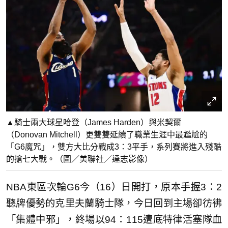
▲騎士兩大球星哈登（James Harden）與米契爾
（Donovan Mitchell）更雙雙延續了職業生涯中最尷尬的
「G6魔咒」，雙方大比分戰成3：3平手，系列賽將進入殘酷
的搶七大戰。（圖／美聯社／達志影像）
NBA東區次輪G6今（16）日開打，原本手握3：2
聽牌優勢的克里夫蘭騎士隊，今日回到主場卻彷彿
「集體中邪」，終場以94：115遭底特律活塞隊血