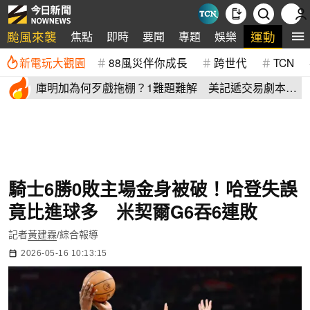
颱風來襲
運動
焦點
即時
要聞
專題
娛樂
全
新電玩大觀園
88風災伴你成長
跨世代
TCN
庫明加為何歹戲拖棚？1難題難解 美記遞交易劇本：
湖人簽4年長約
騎士6勝0敗主場金身被破！哈登失誤
竟比進球多 米契爾G6吞6連敗
記者
黃建霖
/綜合報導
2026-05-16 10:13:15