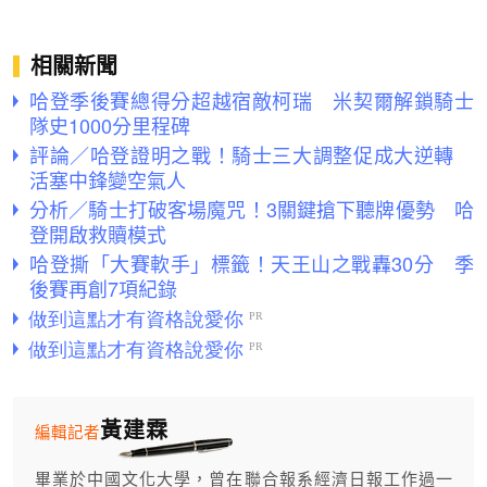
相關新聞
哈登季後賽總得分超越宿敵柯瑞 米契爾解鎖騎士
隊史1000分里程碑
評論／哈登證明之戰！騎士三大調整促成大逆轉
活塞中鋒變空氣人
分析／騎士打破客場魔咒！3關鍵搶下聽牌優勢 哈
登開啟救贖模式
哈登撕「大賽軟手」標籤！天王山之戰轟30分 季
後賽再創7項紀錄
黃建霖
編輯記者
畢業於中國文化大學，曾在聯合報系經濟日報工作過一