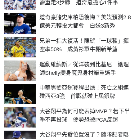
需重走3步驟 道奇最擔心1件事
道奇豪賭史庫柏恐後悔？美媒預測2.8
億美元轉投大都會 白送3新秀
兄弟一指大復活！陳琥「一球種」揮
空率50% 成黃衫軍牛棚新希望
運動維納斯／從洋裝到比基尼 護理
師Shelly變身魔鬼身材舉重選手
中華男籃亞運賽程出爐！死亡之組連
碰西亞3強 首戰就碰上屆銀牌
大谷翔平為何可能丟掉MVP？若下半
季不再投球 優勢恐被PCA反超
大谷翔平先發位置沒了？隨隊記者曝