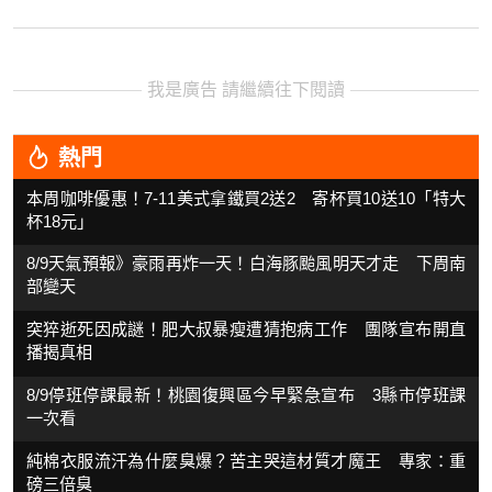
我是廣告 請繼續往下閱讀
熱門
本周咖啡優惠！7-11美式拿鐵買2送2 寄杯買10送10「特大
杯18元」
8/9天氣預報》豪雨再炸一天！白海豚颱風明天才走 下周南
部變天
突猝逝死因成謎！肥大叔暴瘦遭猜抱病工作 團隊宣布開直
播揭真相
8/9停班停課最新！桃園復興區今早緊急宣布 3縣市停班課
一次看
純棉衣服流汗為什麼臭爆？苦主哭這材質才魔王 專家：重
磅三倍臭