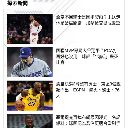
探索新聞
詹皇不回騎士是因米契爾？未送走
他是破局關鍵 加蘭被交易成敗筆
國聯MVP專屬大谷翔平？PCA打
再好也沒用 球評「1句話」殺死
比賽
詹皇決選3隊沒有勇士！東區3強脫
穎而出 ESPN：熱火、騎士、76
人
塞爾提克賣掉布朗原因曝光 名記
爆料：球團認為喬治更適合當副手