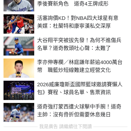
季後賽新角色 道奇4王牌成形
活塞詢價KD！對NBA四大球星有意
美媒：杜蘭特和康寧漢私交深厚
大谷翔平突被拔先發！為何不進傷兵
名單？道奇教頭吐心聲：太難了
李亦伸專欄／林庭謙年薪逾4000萬台
幣 職籃炒短線難建立經營文化
2026威廉瓊斯盃國際籃球邀請賽懶人
包》賽程、球員名單、售票資訊
道奇強打蒙西遭火球擊中手腕！道奇
主帥：沒有骨折但需要休息幾日
我是廣告 請繼續往下閱讀