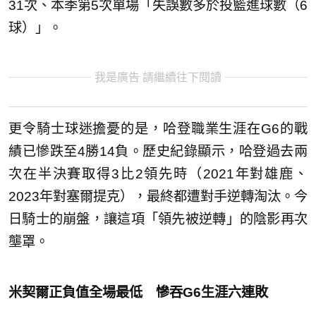
31次、本季第5次單場「失誤數多於投籃進球數（6
球）」。
我是廣告 請繼續往下閱讀
更令騎士球迷擔憂的是，哈登職業生涯在G6的戰
績已慘跌至4勝14負。歷史紀錄顯示，哈登過去兩
次在半決賽取得3比2領先時（2021年對雄鹿、
2023年對塞爾提克），最終都遭對手逆轉淘汰。今
日騎士的崩盤，讓這項「領先被逆轉」的陰影再次
壟罩。
米契爾正負值全場最低 慘吞G6生涯六連敗