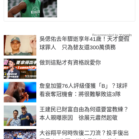
Recommended by
吳偲佑去年驟逝享年41歲！天才變假
球罪人 只為替友還300萬債務
PR
做到這點才有資格說愛你
詹皇加盟76人評級僅獲「B」？球評
看衰奪冠機會：將很難擊敗這3隊
王建民已財富自由為何還要當教練？
本人親曝原因 徐展元肅然起敬
大谷翔平何時恢復二刀流？投手復出