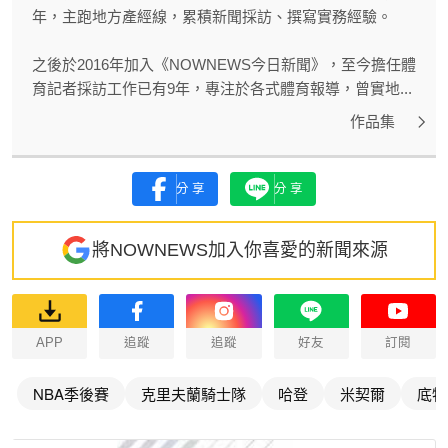
年，主跑地方產經線，累積新聞採訪、撰寫實務經驗。
之後於2016年加入《NOWNEWS今日新聞》，至今擔任體
育記者採訪工作已有9年，專注於各式體育報導，曾實地...
作品集
分享
分享
將NOWNEWS加入你喜愛的新聞來源
APP
追蹤
追蹤
好友
訂閱
NBA季後賽
克里夫蘭騎士隊
哈登
米契爾
底特