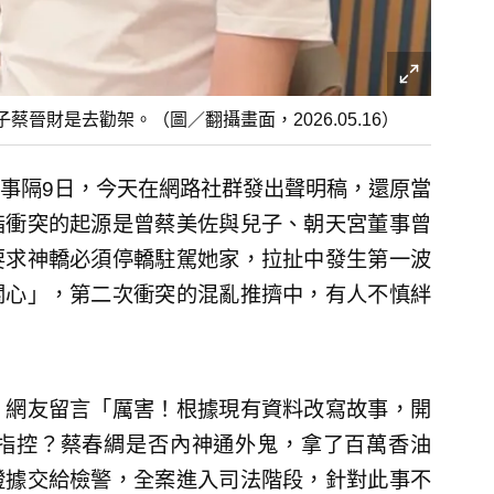
晉財是去勸架。（圖／翻攝畫面，2026.05.16）
事隔9日，今天在網路社群發出聲明稿，還原當
指衝突的起源是曾蔡美佐與兒子、朝天宮董事曾
要求神轎必須停轎駐駕她家，拉扯中發生第一波
關心」，第二次衝突的混亂推擠中，有人不慎絆
，網友留言「厲害！根據現有資料改寫故事，開
指控？蔡春綢是否內神通外鬼，拿了百萬香油
證據交給檢警，全案進入司法階段，針對此事不