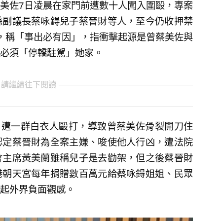
美佐7日凌晨在家門前遭數十人闖入圍毆，專案
縣副議長蔡咏鍀兒子蔡晉財等人，至今仍收押禁
，稱「事出必有因」，指衝擊起源是曾蔡美佐與
必須「停轎駐駕」她家。
 請繼續往下閱讀
口遭一群白衣人毆打，導致曾蔡美佐骨裂開刀住
認定蔡晉財為全案主嫌、唆使他人行凶，遭法院
會主席黃美蘭雖稱兒子是去勸架，但之後蔡晉財
港朝天宮每年捐贈數百萬元給蔡咏鍀姐姐、民眾
起外界負面觀感。