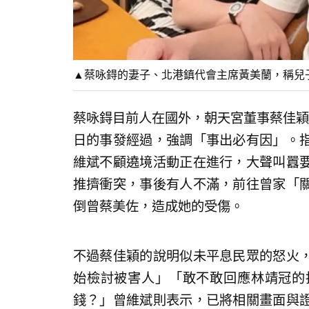
▲蔡咏鍀的妻子、北港鎮代會主席黃美蘭，稱兒子蔡
蔡咏鍀目前人在國外，朝天宮董事蔡佳穎
日的事發經過，強調「事出必有因」。
維斌不顧遶境活動正在進行，大聲叫囂
推擠衝突，事後有人不滿，前往曾家「
倒曾蔡美佐，造成她的受傷。
不過蔡佳穎的說明似未平息民眾的怒火
始檢討被害人」「敢不敢回應林靖冠的
錢？」曾維斌則表示，已將相關畫面與