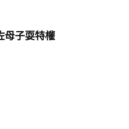
佐母子耍特權