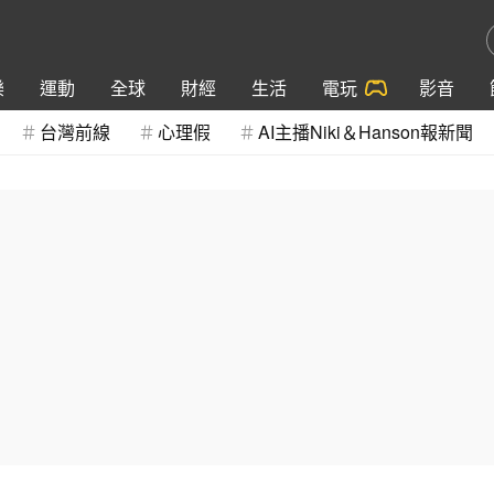
樂
運動
全球
財經
生活
電玩
影音
台灣前線
心理假
AI主播Niki＆Hanson報新聞