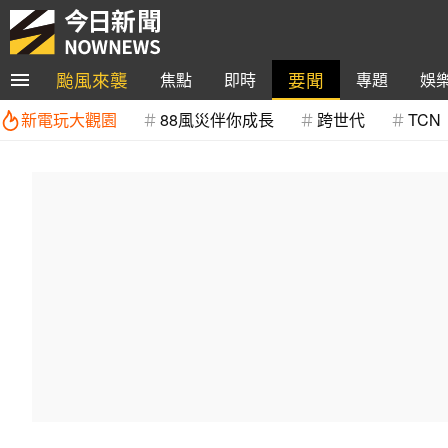
颱風來襲
要聞
焦點
即時
專題
娛
新電玩大觀園
88風災伴你成長
跨世代
TCN