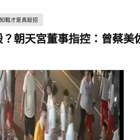
知戰才是真殺招
毆？朝天宮董事指控：曾蔡美