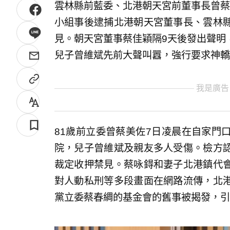
雲林縣前藍委、北港朝天宮前董事長曾蔡
小組事後逮捕北港朝天宮董事長、雲林
見。朝天宮董事蔡佳穎隔9天後發出聲明
兒子曾維斌先前大聲叫囂，強行要求神轎
我是廣告
81歲前立委曾蔡美佐7日凌晨在自家門
院，兒子曾維斌及親友多人受傷。檢方
裁定收押禁見。蔡咏鍀和妻子北港鎮代
對人動私刑等多段畫面在網路流傳，北
黨立委蔡春綢的基金會的舊事被揭發，引