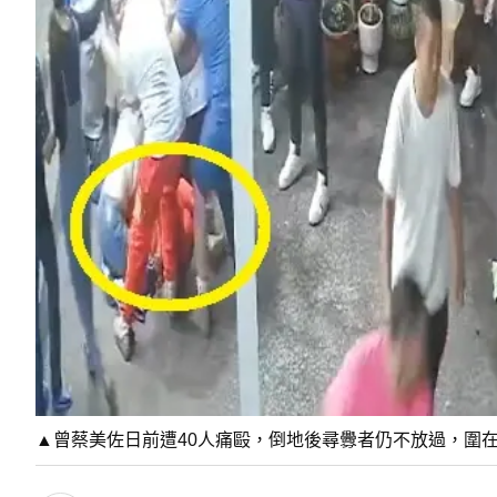
▲曾蔡美佐日前遭40人痛毆，倒地後尋釁者仍不放過，圍