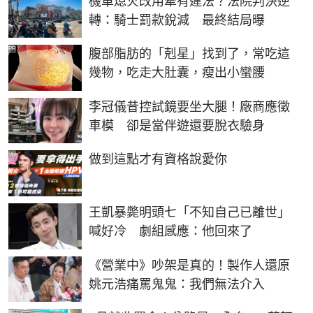
機車熄火改用牽有違法？法院判決逆
轉：騎士罰款銳減 最終結局曝
PR
腹部脂肪的「剋星」找到了，常吃這
幾物，吃走大肚囊，瘦出小蠻腰
李冠儀昔控試鏡要坐大腿！廠商應徵
車模 卻是當伴遊還要脫衣驗身
PR
做到這點才有資格說愛你
王凱暴斃明頭七「不知自己已離世」
喊好冷 劇組感應：他回來了
《營業中》吵架是真的！製作人還原
姚元浩痛罵鬼鬼：我們無法介入