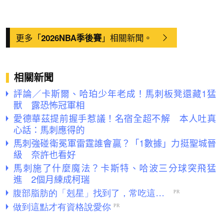
更多「
」相關新聞。
2026NBA季後賽
相關新聞
評論／卡斯爾、哈珀少年老成！馬刺板凳還藏1猛
獸 露恐怖冠軍相
愛德華茲提前握手惹議！名宿全超不解 本人吐真
心話：馬刺應得的
馬刺強碰衛冕軍雷霆誰會贏？「1數據」力挺聖城晉
級 奈許也看好
馬刺施了什麼魔法？卡斯特、哈波三分球突飛猛
進 2個月練成柯瑞