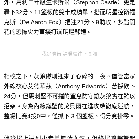
外，馬刺二年級生卡斯爾（Stephon Castle）更是
轟下32分、11籃板的雙十成績單，搭配明星控衛福
克斯（De'Aaron Fox）挹注21分、9助攻，多點開
花的恐怖火力直接打崩明尼蘇達。
我是廣告 請繼續往下閱讀
相較之下，灰狼隊則迎來了心碎的一夜。儘管當家
外線核心艾德華茲（Anthony Edwards）苦撐砍下
24分，但馬刺堅不可摧的窒息防守讓灰狼實在難以
招架。身為內線鐵壁的戈貝爾在進攻端徹底迷航，
整場比賽4投0中，僅抓下 3 個籃板、得分竟掛零。
儘管場上遭到小老弟無情血洗，但終場哨聲響起