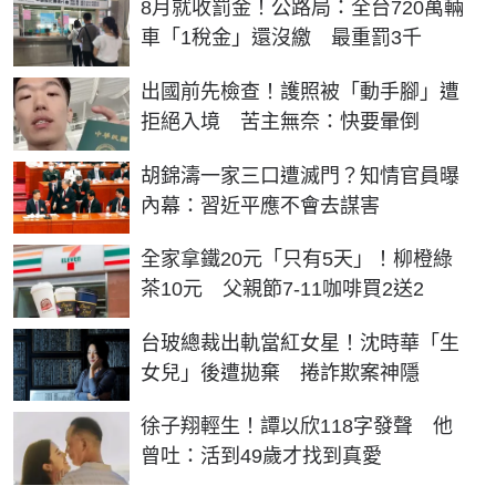
8月就收罰金！公路局：全台720萬輛
車「1稅金」還沒繳 最重罰3千
出國前先檢查！護照被「動手腳」遭
拒絕入境 苦主無奈：快要暈倒
胡錦濤一家三口遭滅門？知情官員曝
內幕：習近平應不會去謀害
全家拿鐵20元「只有5天」！柳橙綠
茶10元 父親節7-11咖啡買2送2
台玻總裁出軌當紅女星！沈時華「生
女兒」後遭拋棄 捲詐欺案神隱
徐子翔輕生！譚以欣118字發聲 他
曾吐：活到49歲才找到真愛