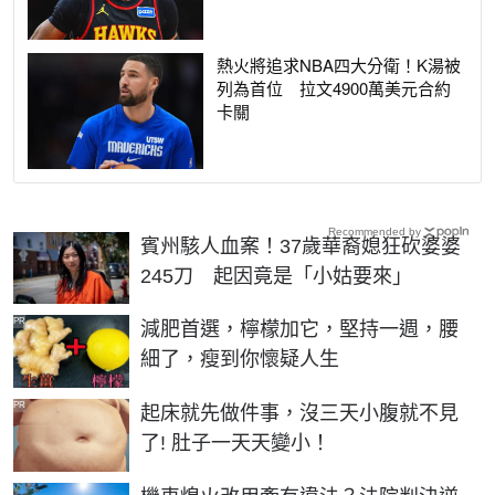
熱火將追求NBA四大分衛！K湯被
列為首位 拉文4900萬美元合約
卡關
Recommended by
賓州駭人血案！37歲華裔媳狂砍婆婆
245刀 起因竟是「小姑要來」
PR
減肥首選，檸檬加它，堅持一週，腰
細了，瘦到你懷疑人生
PR
起床就先做件事，沒三天小腹就不見
了! 肚子一天天變小！