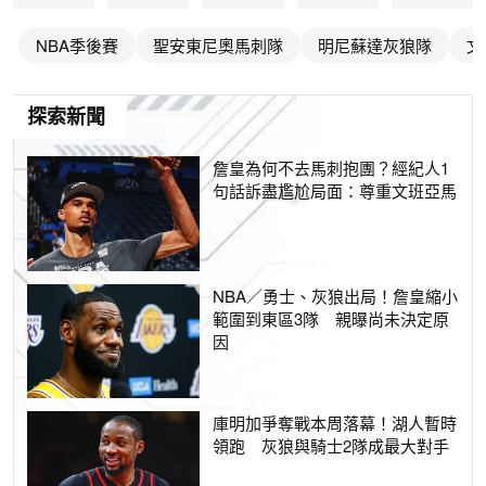
NBA季後賽
聖安東尼奧馬刺隊
明尼蘇達灰狼隊
文
探索新聞
詹皇為何不去馬刺抱團？經紀人1
句話訴盡尷尬局面：尊重文班亞馬
NBA／勇士、灰狼出局！詹皇縮小
範圍到東區3隊 親曝尚未決定原
因
庫明加爭奪戰本周落幕！湖人暫時
領跑 灰狼與騎士2隊成最大對手