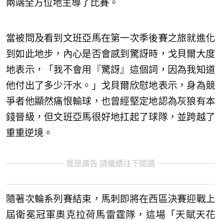
兩端全方位地主導了比賽。
當被問及看到文班亞馬在第一次季後賽之旅就進化
到如此地步，內心是否會感到驚訝時，戈貝爾大度
地表示，「我不會用『驚訝』這個詞，因為我知道
他付出了多少汗水。」戈貝爾欣慰地表示，身為競
爭者他顯然痛恨輸球，也曾經堅定地認為灰狼有本
錢晉級，但文班亞馬很好地扛起了球隊，並跨越了
重重逆境。
我是廣告 請繼續往下閱讀
隨著次輪系列賽結束，馬刺即將在西區決賽迎戰上
屆衛冕冠軍奧克拉荷馬雷霆隊，這場「天賦天花