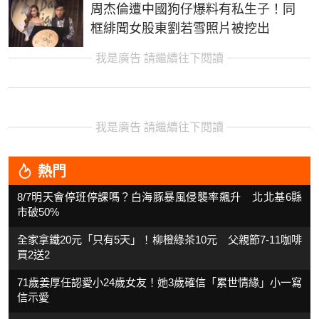
周杰倫遭中國狗仔爆料有私生子！同
框緋聞女股東劉若雪照片被挖出
我是廣告 請繼續往下閱讀
我是廣告 請繼續往下閱讀
熱門
8/7明天會停班停課嗎？白海豚暴風侵襲率飆升 北北基6縣
市破50%
全家拿鐵20元「只有5天」！柳橙綠茶10元 父親節7-11咖啡
買2送2
71歲姜厚任認愛小24歲女友！她3歲確信「累世情緣」小一寫
信示愛