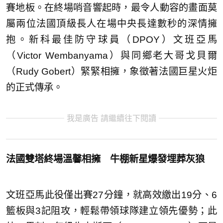
賽地板。在終場哨音響起時，最令人動容的畫面莫
屬兩位法國頂級長人在場中央長達數秒的深情擁
抱。新科最佳防守球員（DPOY）文班亞馬
（Victor Wembanyama）與同鄉老大哥戈貝爾
（Rudy Gobert）緊緊相擁，象徵著法國巨星火炬
的正式傳承。
我是廣告 請繼續往下閱讀
法國雙塔終場溫馨相擁 牛棚新星爆發埋葬灰狼
文班亞馬此役僅出賽27分鐘，就高效繳出19分、6
籃板與3記阻攻，輕鬆帶領球隊建立領先優勢；此