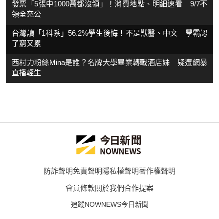
發票「5張中1000萬都沒領」！消費地點、明細速看 9/7不
領全充公
台灣讀「1科系」56.2%學生後悔！不是獸醫、中文 學霸認
了窮又累
西村力粉絲Mina是誰？名牌大學畢業轉戰酒店妹 疑遭網暴
直播輕生
防詐聲明
免責聲明
隱私權聲明
著作權聲明
會員條款
關於我們
合作提案
追蹤NOWNEWS今日新聞