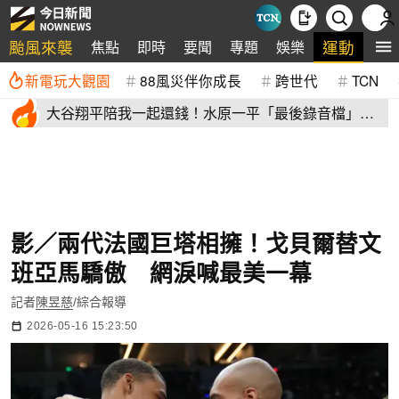
颱風來襲
運動
焦點
即時
要聞
專題
娛樂
全
新電玩大觀園
88風災伴你成長
跨世代
TCN
大谷翔平陪我一起還錢！水原一平「最後錄音檔」曝
光 記者也嚇傻
影／兩代法國巨塔相擁！戈貝爾替文
班亞馬驕傲 網淚喊最美一幕
記者
陳昱慈
/綜合報導
2026-05-16 15:23:50