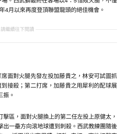
下場。西武獅最終在客場以4：5惜敗火腿，不僅
4年4月以來再度登頂聯盟龍頭的絕佳機會。
 請繼續往下閱讀
打席面對火腿先發左投加藤貴之，林安可試圖抓
遭到接殺；第二打席，加藤貴之用犀利的配球展
三振。
打擊區，面對火腿換上的第二任左投上原健太，
擊出一壘方向滾地球遭到刺殺。西武教練團隨後