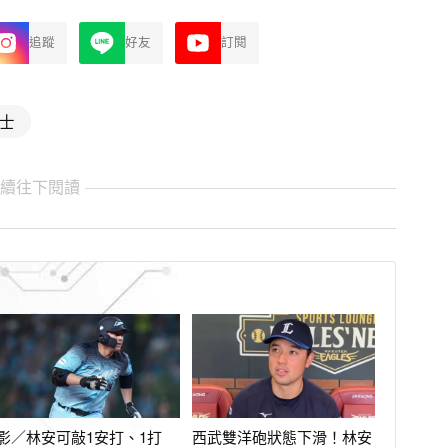
追蹤
好友
訂閱
士
繼續往下閱讀
影／林安可敲1安打、1打
西武雙洋砲狀態下滑！林安