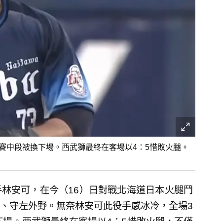
賽中段被換下場。西武獅最終在客場以4：5惜敗火腿。
林安可，在今（16）日對戰北海道日本火腿鬥
、守左外野。無奈林安可此役手感冰冷，全場3