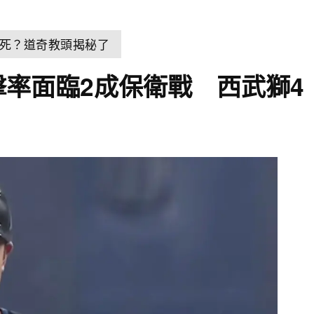
死？道奇教頭揭秘了
擊率面臨2成保衛戰 西武獅4