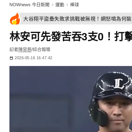
NOWnews 今日新聞
運動
棒球
大谷翔平盜壘失敗求挑戰被無視！網怒噴為何裝
林安可先發苦吞3支0！打
記者
陳昱慈
/綜合報導
2026-05-16 16:47:42