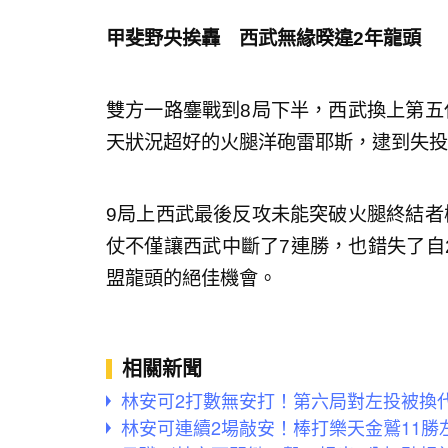
甲斐野央挨轟 西武無緣暌違2年龍頭
雙方一路鏖戰到8局下半，西武換上第五
天狀況超好的火腿洋砲雷耶斯，逮到失投
9局上西武最後反攻未能突破火腿終結者
仗不僅讓西武中斷了7連勝，也錯失了自2
盟龍頭的絕佳機會。
相關新聞
林安可2打數無安打！第六局對左投被換
林安可連續2場敲安！棒打樂天金鷲11