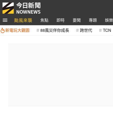
颱風來襲
焦點
即時
要聞
專題
娛樂
新電玩大觀園
88風災伴你成長
跨世代
TCN