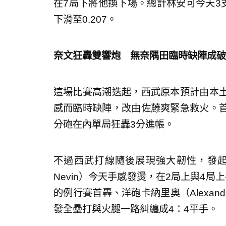
在7局下將他換下場。總計林安可今天3
下滑至0.207。
奈文狂轟雙響炮 無奈隅田臨時缺陣成破
這場比賽高潮迭起，西武原本預計由本
感而臨時缺陣，改由佐藤爽緊急救火。
分砲在內單局狂轟3分進帳。
不過西武打線隨後展現強大韌性，發起瘋
Nevin）今天手感發燙，在2局上與4
的例行賽首轟、洋砲卡納里奧（Alexand
發全壘打與火腿一路糾纏成4：4平手。