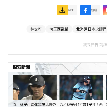
APP
追蹤
林安可
埼玉西武獅
北海道日本火腿鬥
我是廣告 請
探索新聞
影／林安可睽違22場比賽夯
影／林安可4打數1安打！西