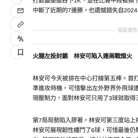
打數盡墨還吞下1K，並在比賽中段被換
中斷了近期的7連勝，也遺憾錯失自202
我是廣告
火腿左投封鎖 林安可陷入連兩戰熄火
林安可今天被排在中心打線第五棒。首
準進攻時機，可惜擊出左外野界外飛球
現壓制力，面對林安可只用了3球就取得
第7局局勢陷入膠著，林安可第三度站上
林安可展現韌性纏鬥了6球，可惜最後仍