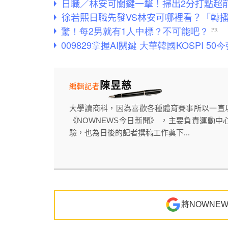
日職／林安可關鍵一擊！掃出2分打點超
徐若熙日職先發VS林安可哪裡看？「轉
陳昱慈
編輯記者
大學讀商科，因為喜歡各種體育賽事所以一直
《NOWNEWS今日新聞》 ，主要負責運動中
驗，也為日後的記者撰稿工作奠下...
將NOWNE