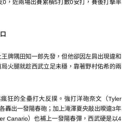
支0，近兩場出賽累積5打數0安打，賽後打擊率
口
土王牌隅田知一郎先發，但他卻因左肩出現違和
首局火腿就趁西武立足未穩，靠著野村佑希的兩
狂的全壘打大反撲。強打洋砲奈文（Tyler
局上各轟出一發陽春砲；加上滝澤夏央敲出暌違3年
er Canario）也補上一發陽春彈，西武硬是以4