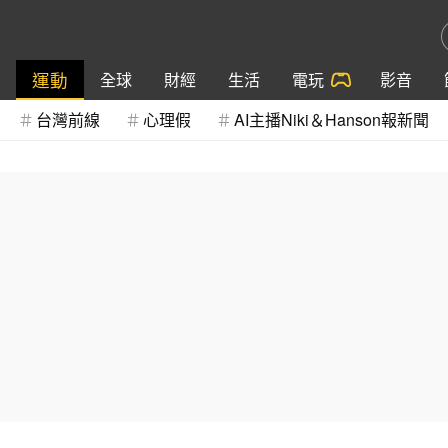
運動
全球
財經
生活
電玩
影音
台灣前線
心理假
AI主播Niki＆Hanson報新聞