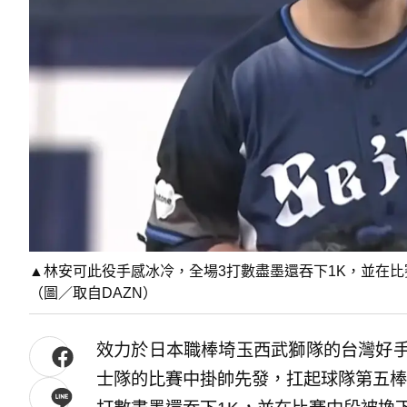
▲林安可此役手感冰冷，全場3打數盡墨還吞下1K，並在比
（圖／取自DAZN）
效力於日本職棒埼玉西武獅隊的台灣好手
士隊的比賽中掛帥先發，扛起球隊第五棒