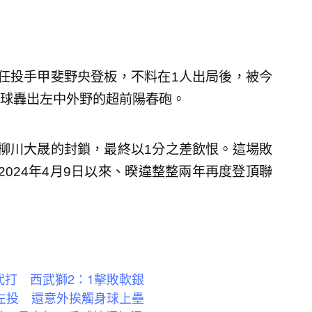
任投手甲斐野央登板，不料在1人出局後，被今
球轟出左中外野的超前陽春砲。
柳川大晟的封鎖，最終以1分之差飲恨。這場敗
024年4月9日以來、暌違整整兩年再度登頂聯
代打 西武獅2：1擊敗軟銀
勝左投 還意外挨觸身球上壘