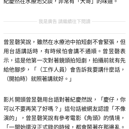
紀慶然在水療池交談，非常有「大哥」的味道。
我是廣告 請繼續往下閱讀
曾昱磬笑說，雖然在水療池中拍短劇不會緊張，但
用台語講話時，有時候怕會講不通順。曾昱磬表
示，這是他第一次對著鏡頭拍短劇，拍攝前就有先
給他腳步，「（工作人員）會告訴我要講什麼話，
（開拍時）就照著講就好。」
影片開頭曾昱磬用台語對著紀慶然說，「慶仔，你
可以不要再笑了好嗎？」這句話被網友認證「不像
演的」，曾昱磬笑說有參考電影《角頭》的情境，
「一開始還沒正式錄的時候，都會鬧著在那邊亂。