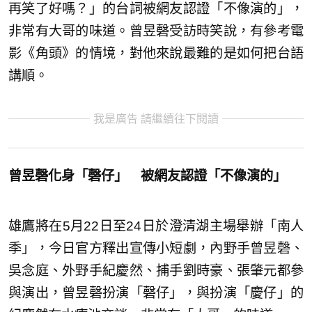
再笑了好嗎？」的台詞被網友認證「不像演的」，
非常有大哥的味道。曾昱磬受訪時笑說，有參考電
影《角頭》的情境，對他來說最難的是如何把台語
講順。
我是廣告 請繼續往下閱讀
曾昱磬化身「磬仔」 被網友認證「不像演的」
雄鷹將在5月22日至24日於澄清湖主場舉辦「南人
季」，今日官方釋出宣傳小短劇，內野手曾昱磬、
吳念庭、外野手紀慶然、捕手劉時豪、張肇元都參
與演出，曾昱磬扮演「磬仔」，與扮演「慶仔」的