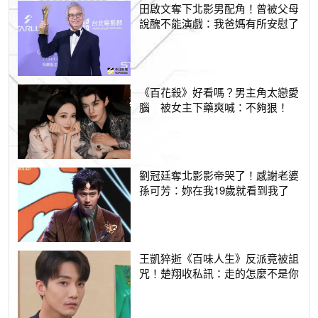
田啟文奪下北影男配角！曾被父母
說醜不能演戲：我爸媽有所安慰了
《百花殺》好看嗎？男主角太戀愛
腦 被女主下藥爽喊：不夠狠！
劉冠廷奪北影影帝哭了！感謝老婆
孫可芳：妳在我19歲就看到我了
王凱猝逝《百味人生》反派竟被詛
咒！楚翔收私訊：走的怎麼不是你