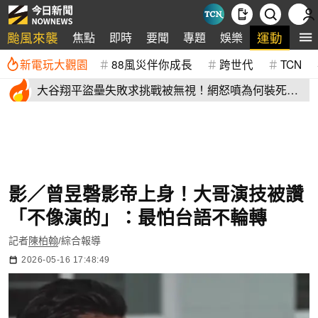
颱風來襲
運動
焦點
即時
要聞
專題
娛樂
全
新電玩大觀園
88風災伴你成長
跨世代
TCN
大谷翔平盜壘失敗求挑戰被無視！網怒噴為何裝死？
道奇教頭揭秘了
影／曾昱磬影帝上身！大哥演技被讚
「不像演的」：最怕台語不輪轉
記者
陳柏翰
/綜合報導
2026-05-16 17:48:49