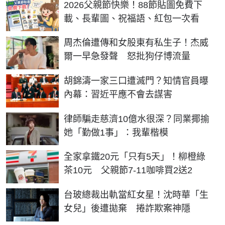
2026父親節快樂！88節貼圖免費下
載、長輩圖、祝福語、紅包一次看
周杰倫遭傳和女股東有私生子！杰威
爾一早急發聲 怒批狗仔博流量
胡錦濤一家三口遭滅門？知情官員曝
內幕：習近平應不會去謀害
律師騙走慈濟10億水很深？同業揶揄
她「勤做1事」：我輩楷模
全家拿鐵20元「只有5天」！柳橙綠
茶10元 父親節7-11咖啡買2送2
台玻總裁出軌當紅女星！沈時華「生
女兒」後遭拋棄 捲詐欺案神隱