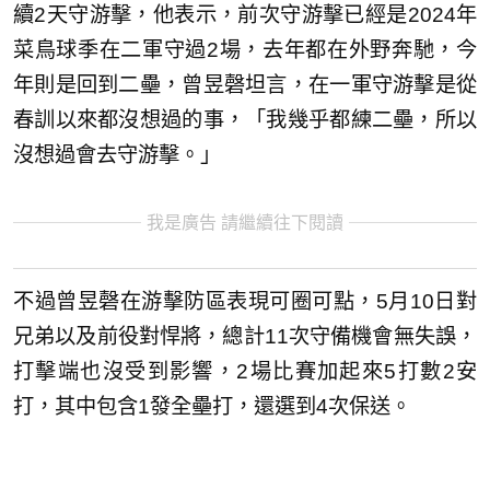
續2天守游擊，他表示，前次守游擊已經是2024年
菜鳥球季在二軍守過2場，去年都在外野奔馳，今
年則是回到二壘，曾昱磬坦言，在一軍守游擊是從
春訓以來都沒想過的事，「我幾乎都練二壘，所以
沒想過會去守游擊。」
我是廣告 請繼續往下閱讀
不過曾昱磬在游擊防區表現可圈可點，5月10日對
兄弟以及前役對悍將，總計11次守備機會無失誤，
打擊端也沒受到影響，2場比賽加起來5打數2安
打，其中包含1發全壘打，還選到4次保送。