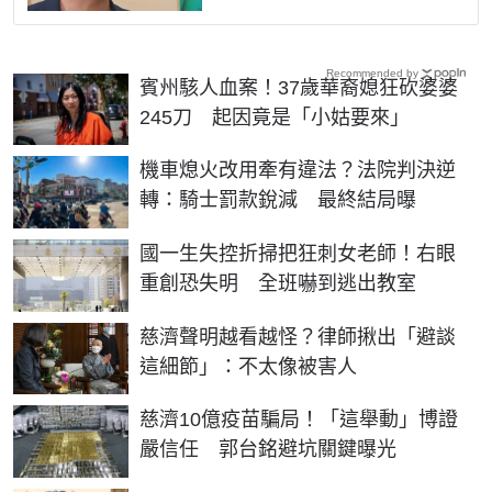
Recommended by
賓州駭人血案！37歲華裔媳狂砍婆婆
245刀 起因竟是「小姑要來」
機車熄火改用牽有違法？法院判決逆
轉：騎士罰款銳減 最終結局曝
國一生失控折掃把狂刺女老師！右眼
重創恐失明 全班嚇到逃出教室
慈濟聲明越看越怪？律師揪出「避談
這細節」：不太像被害人
慈濟10億疫苗騙局！「這舉動」博證
嚴信任 郭台銘避坑關鍵曝光