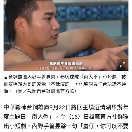
▲台鋼雄鷹內野手曾昱磬，參與球隊「南人季」小短劇，被
網友稱讚大哥的感覺「不像演的」，他笑說最怕台語講不通
順。（圖／截圖自台鋼雄鷹官方IG）
中華職棒台鋼雄鷹5月22日將回主場澄清湖舉辦年
度主題日「南人季」，今（16）日雄鷹官方社群釋
出小短劇，內野手曾昱磬一句「慶仔，你可以不要