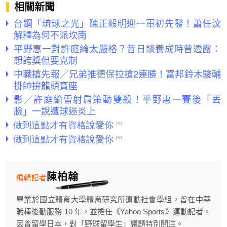
相關新聞
台鋼「琉球之光」陳正毅明迎一軍初先發！蕭任汶
解釋為何不派坎南
平野惠一對許庭綸太嚴格？昔日談養成時曾透露：
想誇獎但要克制
中職搶先報／兄弟推德保拉搶2連勝！富邦鈴木駿輔
掛帥拚龍頭寶座
影／許庭綸雷射肩策動雙殺！平野惠一賽後「丟
臉」一說遭球迷炎上
陳柏翰
編輯記者
畢業於國立體育大學體育研究所運動社會學組，曾在中華
職棒後勤服務 10 年，並擔任《Yahoo Sports》運動記者。
因曾留學日本，對「野球留學生」議題特別關注。