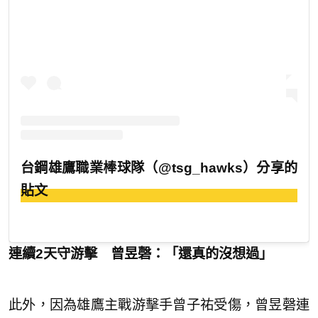
台鋼雄鷹職業棒球隊（@tsg_hawks）分享的
貼文
連續2天守游擊 曾昱磬：「還真的沒想過」
此外，因為雄鷹主戰游擊手曾子祐受傷，曾昱磬連