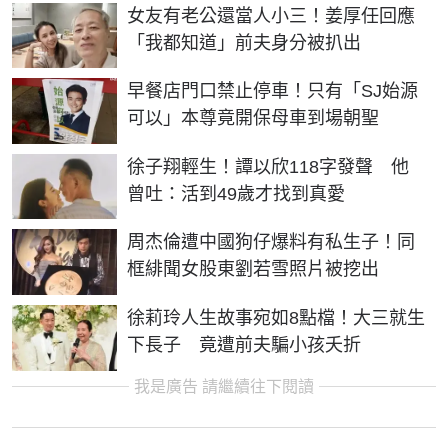
女友有老公還當人小三！姜厚任回應
「我都知道」前夫身分被扒出
早餐店門口禁止停車！只有「SJ始源
可以」本尊竟開保母車到場朝聖
徐子翔輕生！譚以欣118字發聲 他
曾吐：活到49歲才找到真愛
周杰倫遭中國狗仔爆料有私生子！同
框緋聞女股東劉若雪照片被挖出
徐莉玲人生故事宛如8點檔！大三就生
下長子 竟遭前夫騙小孩夭折
我是廣告 請繼續往下閱讀