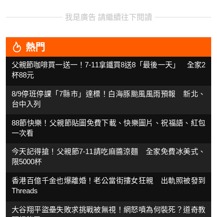
我是廣告 請繼續往下閱讀
熱門
父親節咖啡買一送一！7-11拿鐵買8送8「最後一天」 全家2
杯88元
8/9停班停課「7縣市」達標！白海豚颱風風雨預報 新北、
台中入列
88節快樂！父親節貼圖免費下載、快樂圖片、祝福語、紅包
一次看
今天記得搶！父親節7-11請吃麻醬涼麵 全家免費冰美式、
限5000杯
香港百億千金也爆離婚！老公當街摟女狂親 出軌照被發到
Threads
大谷翔平盜壘失敗求挑戰被無視！網怒噴為何裝死？道奇教