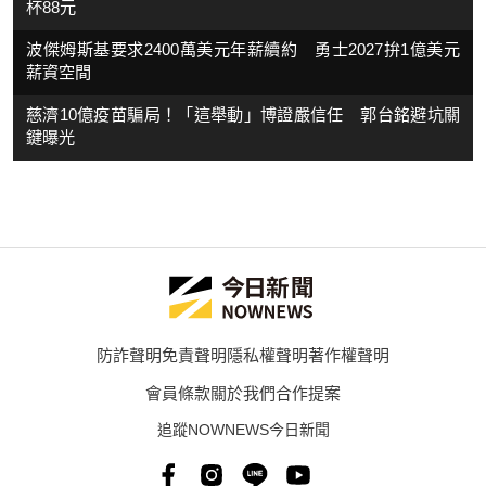
杯88元
波傑姆斯基要求2400萬美元年薪續約 勇士2027拚1億美元
薪資空間
慈濟10億疫苗騙局！「這舉動」博證嚴信任 郭台銘避坑關
鍵曝光
防詐聲明
免責聲明
隱私權聲明
著作權聲明
會員條款
關於我們
合作提案
追蹤NOWNEWS今日新聞