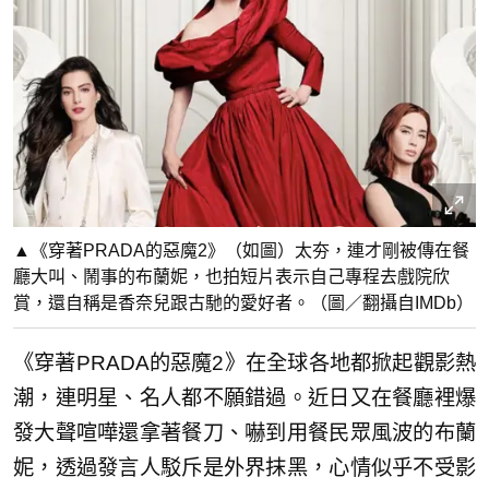
▲《穿著PRADA的惡魔2》（如圖）太夯，連才剛被傳在餐
廳大叫、鬧事的布蘭妮，也拍短片表示自己專程去戲院欣
賞，還自稱是香奈兒跟古馳的愛好者。（圖／翻攝自IMDb）
《穿著PRADA的惡魔2》在全球各地都掀起觀影熱
潮，連明星、名人都不願錯過。近日又在餐廳裡爆
發大聲喧嘩還拿著餐刀、嚇到用餐民眾風波的布蘭
妮，透過發言人駁斥是外界抹黑，心情似乎不受影