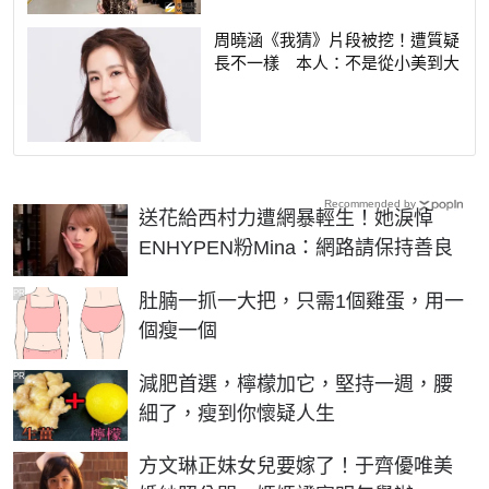
周曉涵《我猜》片段被挖！遭質疑
長不一樣 本人：不是從小美到大
Recommended by
送花給西村力遭網暴輕生！她淚悼
ENHYPEN粉Mina：網路請保持善良
PR
肚腩一抓一大把，只需1個雞蛋，用一
個瘦一個
PR
減肥首選，檸檬加它，堅持一週，腰
細了，瘦到你懷疑人生
方文琳正妹女兒要嫁了！于齊優唯美