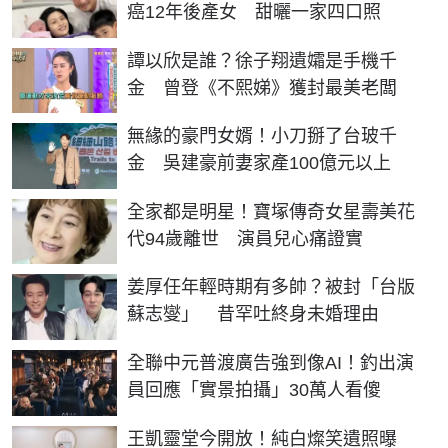
癌12年後產女 甜曬一家四口照
譚以欣是誰？徐子翔遺孀是手機千
金 曾登《不熙娣》獲封最美老闆
無緣的豪門女婿！小刀掰了台玻千
金 吳建豪前妻家產100億元以上
全家都是明星！寶塚傳奇女星壽美花
代94歲離世 演員兒心痛證實
姜厚任年輕時期有多帥？被封「台版
蘇志燮」 昔罕吐終身未婚理由
全聯中元普渡廣告強到像AI！釣出演
員回應「實景拍攝」30萬人看傻
王凱靈堂今開放！純白燦笑遺照曝