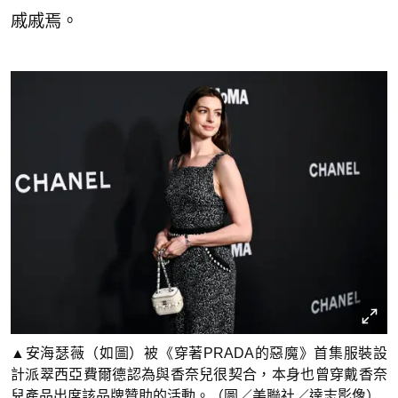
戚戚焉。
▲安海瑟薇（如圖）被《穿著PRADA的惡魔》首集服裝設
計派翠西亞費爾德認為與香奈兒很契合，本身也曾穿戴香奈
兒產品出席該品牌贊助的活動。（圖／美聯社／達志影像）