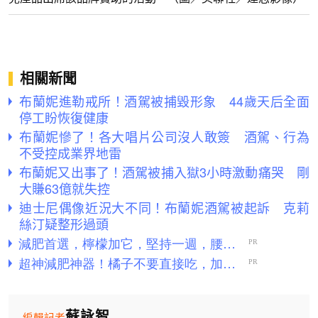
相關新聞
布蘭妮進勒戒所！酒駕被捕毀形象 44歲天后全面
停工盼恢復健康
布蘭妮慘了！各大唱片公司沒人敢簽 酒駕、行為
不受控成業界地雷
布蘭妮又出事了！酒駕被捕入獄3小時激動痛哭 剛
大賺63億就失控
迪士尼偶像近況大不同！布蘭妮酒駕被起訴 克莉
絲汀疑整形過頭
蘇詠智
編輯記者