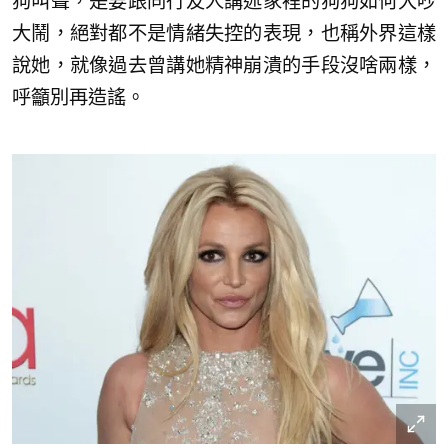
狗叫聲，是要跟同行友人講述家裡的狗狗如何大吵
大鬧，絕對都不是情緒失控的表現，也稱外界這樣
說她，就像過去曾講她精神崩潰的手段沒啥兩樣，
呼籲別再造謠。