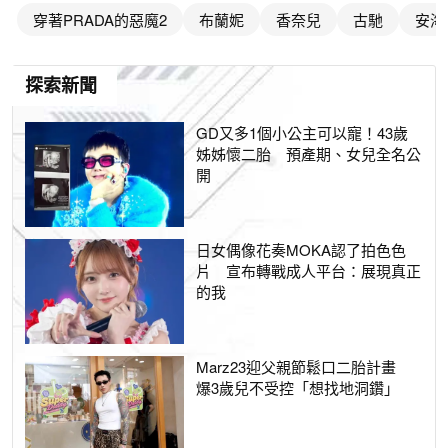
穿著PRADA的惡魔2
布蘭妮
香奈兒
古馳
安海
探索新聞
GD又多1個小公主可以寵！43歲
姊姊懷二胎 預產期、女兒全名公
開
日女偶像花奏MOKA認了拍色色
片 宣布轉戰成人平台：展現真正
的我
Marz23迎父親節鬆口二胎計畫
爆3歲兒不受控「想找地洞鑽」