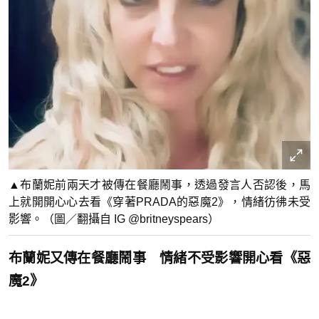
▲布蘭妮前兩天才被傳在餐廳鬧事，透過發言人否認後，馬
上就開開心心去看《穿著PRADA的惡魔2》，情緒彷彿未受
影響。（圖／翻攝自 IG @britneyspears）
布蘭妮又傳在餐廳鬧事 情緒不受影響開心看《惡
魔2》