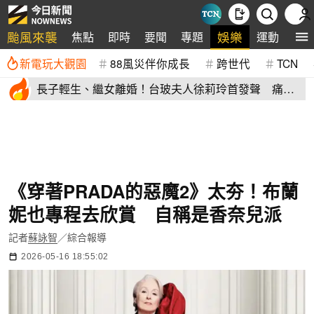
颱風來襲
娛樂
焦點
即時
要聞
專題
運動
全
新電玩大觀園
88風災伴你成長
跨世代
TCN
長子輕生、繼女離婚！台玻夫人徐莉玲首發聲 痛揭
徐子翔逝世真相
《穿著PRADA的惡魔2》太夯！布蘭
妮也專程去欣賞 自稱是香奈兒派
記者
蘇詠智
／綜合報導
2026-05-16 18:55:02