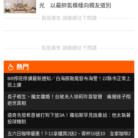
光 以最帥氣模樣向親友道別
我是廣告 請繼續往下閱讀
我是廣告 請繼續往下閱讀
熱門
8/8停班停課最新通知／白海豚颱風發布海警！22縣市正常上
班上課
長子輕生、繼女離婚！台玻夫人徐莉玲首發聲 痛揭徐子翔
逝世真相
道奇先發希恩被打到下放3A！羅伯斯罕見說重話：他太執著
投球機制
五六日咖啡優惠！7-11拿鐵買2送2、寄杯10送10 全家咖啡2