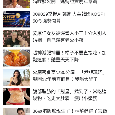
婚紗照公開 媽媽證實明年舉辦
PR
009829掌握AI關鍵 大華韓國KOSPI
50今強勢開募
姜厚任女友被爆當人小三！介入別人
婚姻 自己還有老公小孩
PR
超神減肥神器！橘子不要直接吃，加
點這個！體重天天下降
公廁密會富少30分鐘！「港版瑤瑤」
親回12年前真面目：我喝太醉了
PR
腹部脂肪的「剋星」找到了，常吃這
幾物，吃走大肚囊，瘦出小蠻腰
36歲港版瑤瑤生了！林芊妤罹子宮頸