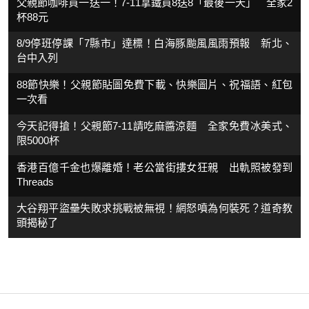
父親節咖啡買一送一！7-11拿鐵買8送8「最後一天」 全家2
杯88元
8/9停班停課「7縣市」達標！白海豚颱風風雨預報 新北、
台中入列
88節快樂！父親節貼圖免費下載、快樂圖片、祝福語、紅包
一次看
今天記得搶！父親節7-11請吃麻醬涼麵 全家免費冰美式、
限5000杯
香港百億千金也爆離婚！老公當街摟女狂親 出軌照被發到
Threads
大谷翔平盜壘失敗求挑戰被無視！網怒噴為何裝死？道奇教
頭揭秘了