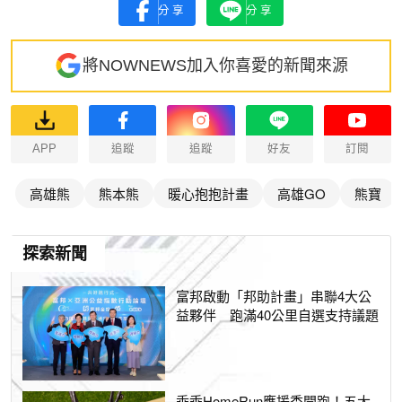
分享
分享
將NOWNEWS加入你喜愛的新聞來源
APP
追蹤
追蹤
好友
訂閱
高雄熊
熊本熊
暖心抱抱計畫
高雄GO
熊寶
探索新聞
富邦啟動「邦助計畫」串聯4大公
益夥伴 跑滿40公里自選支持議題
乖乖HomeRun應援季開跑！五大