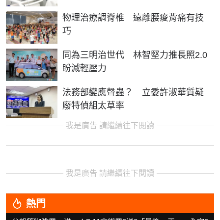
物理治療調脊椎 遠離腰痠背痛有技
巧
同為三明治世代 林智堅力推長照2.0
盼減輕壓力
法務部變應聲蟲？ 立委許淑華質疑
廢特偵組太草率
我是廣告 請繼續往下閱讀
我是廣告 請繼續往下閱讀
熱門