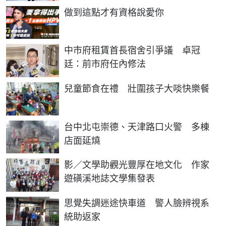
PR
做到這點才有資格說愛你
中市府租賃首長宿舍引爭議 卓冠
廷：前市府任內修法
兒童節食在禮 壯圍孩子大啖快樂餐
台中北屯崇德、天津路口火警 多棟
店面延燒
影／文學助觀光豐厚在地文化 作家
遊磺溪地誌文學集發表
思覺失調迷途快車道 警人臉辨視系
統助返家