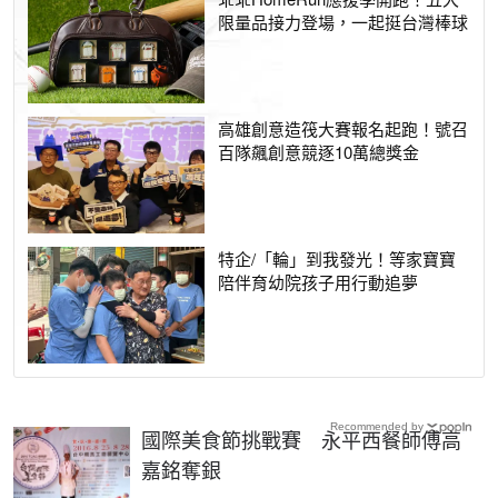
限量品接力登場，一起挺台灣棒球
高雄創意造筏大賽報名起跑！號召
百隊飆創意競逐10萬總獎金
特企/「輪」到我發光！等家寶寶
陪伴育幼院孩子用行動追夢
Recommended by
國際美食節挑戰賽 永平西餐師傅高
嘉銘奪銀