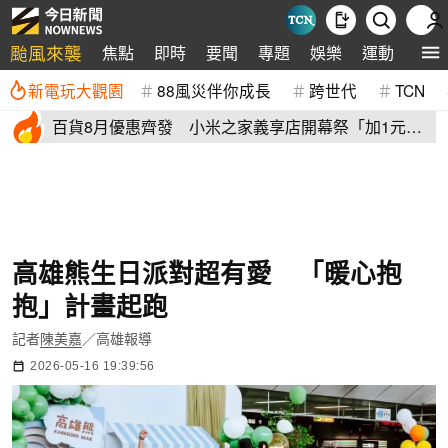
颱風來襲
焦點
即時
要聞
專題
娛樂
運動
全球
新電玩大觀園
88風災伴你成長
跨世代
TCN
百貨8月優惠齊發 小米之家義享店開幕祭「加1元多1
件」三重優惠
高雄熊生日派對超有愛 「暖心抱
抱」計畫起跑
記者
陳美嘉
／高雄報導
2026-05-16 19:39:56