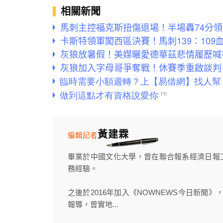
相關新聞
馬刺主控福克斯扭傷退場！半場轟74分
卡斯特領軍闖西區決賽！馬刺139：10
灰狼放暑假！美媒曬愛德華茲悲情履歷喊
灰狼加入字母哥爭奪戰！休賽季重啟談判
黃建霖
編輯記者
畢業於中國文化大學，曾在聯合報系經濟日報
務經驗。
之後於2016年加入《NOWNEWS今日新聞
報導，曾實地...