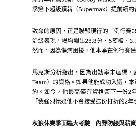
季簽下超級頂薪（Supermax）提前續
致命的原因，正是聯盟現行的「例行賽6
治級表現，場均飆出28.8分、5籃板、3
然而，因為傷病困擾，他本季在例行賽僅
馬克斯分析指出，因為出勤率未達標，愛德
Team）的資格。如果他能成功入選，
約。如今，他最高僅有資格簽下一份2年
「我強烈懷疑他不會接受這份打折的2年
灰狼休賽季面臨大考驗 內野防線與薪資