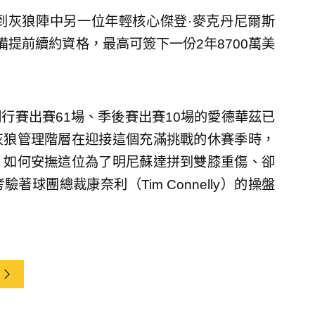
到灰狼陣中另一位年輕核心傑登·麥克丹尼爾斯
月1日具備提前續約資格，最高可簽下一份2年8700萬美
行賽出賽61場、季後賽出賽10場的愛德華茲已
灰狼管理階層在迎接這個充滿挑戰的休賽季時，
，如何安撫這位為了明尼蘇達拼到雙膝重傷、卻
球團總裁康奈利（Tim Connelly）的操盤