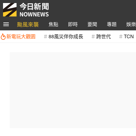
颱風來襲
焦點
即時
要聞
專題
娛樂
新電玩大觀園
88風災伴你成長
跨世代
TCN