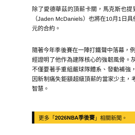
除了愛德華茲的頂薪卡關，馬克斯也提
（Jaden McDaniels）也將在10
元的合約。
隨著今年季後賽在一陣打鐵聲中落幕，例
經證明了他作為建隊核心的強韌風骨。
不僅要著手重組嚴球隊體系、發動補強
因新制痛失鉅額超級頂薪的當家少主，考驗著
智慧。
更多「
2026NBA季後賽
」相關新聞。