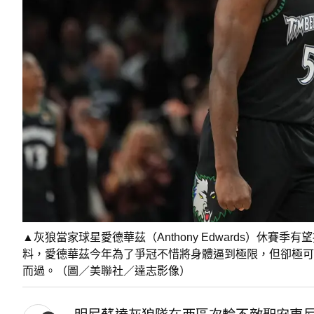
▲灰狼當家球星愛德華茲（Anthony Edwards）休賽
料，愛德華茲今年為了爭冠不惜將身體逼到極限，但卻極可
而過。（圖／美聯社／達志影像）