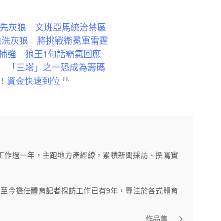
領先灰狼 文班亞馬統治禁區
9血洗灰狼 將挑戰衛冕軍雷霆
補強 狼王1句話霸氣回應
 「三塔」之一恐成為籌碼
工作過一年，主跑地方產經線，累積新聞採訪、撰寫實
》，至今擔任體育記者採訪工作已有9年，專注於各式體育
作品集