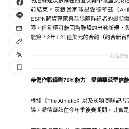
明尼蘇達灰狼隊在西區次輪不敵聖安東尼
前結束。灰狼當家球星愛德華茲（Antho
ESPN薪資專家與灰狼隨隊記者的最新
限，但卻極可能因為聯盟的出勤新規，
能簽下2年1.21億美元的合約（約合新台幣
我是廣告
帶傷作戰僅剩70%能力 愛德華茲堅信
根據《The Athletic》以及灰狼隨隊記者
導，愛德華茲在今年季後賽期間，其實是