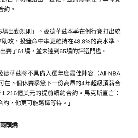
約合約。
5場出勤規則」。愛德華茲本季在例行賽打出統
.7助攻，投籃命中率更維持在48.8%的高水準。
出賽了61場，並未達到65場的評選門檻。
華茲將不具備入選年度最佳陣容（All-NBA
本可在下個休賽季簽下一份高昂的4年超級頂薪合
1.216億美元的提前續約合約。馬克斯直言：
合約，他更可能選擇等待。」
兩頭燒