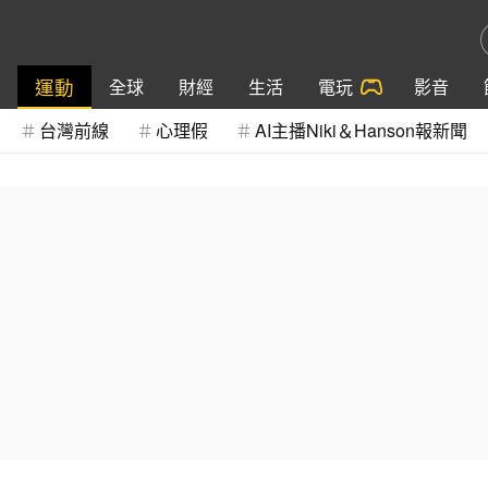
運動
全球
財經
生活
電玩
影音
台灣前線
心理假
AI主播Niki＆Hanson報新聞