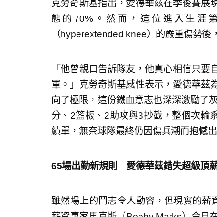
克勞奇斯基指出，愛德華茲在季後賽展
態的70%。然而，這位進入生涯
（hyperextended knee）的嚴
「他曾親口告訴隊友，他真心相信只要
軍。」克勞奇斯基感性表示，愛德華茲
向了極限，這份鐵血意志也深深激勵了灰
分、2籃板、2助攻與3抄截，整個次輪系列
績單，無奈球隊最終仍因傷兵潮而抱憾出
65場出勤新規則 愛德華茲錯失超級頂
雖然場上的鬥志令人動容，但現實的薪資
薪資專家馬克斯（Bobby Marks）