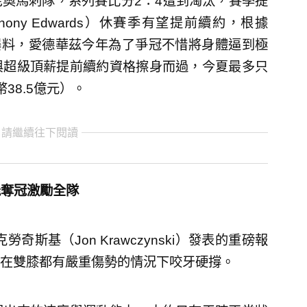
奧馬刺隊，系列賽比分2：4遭到淘汰，賽季提
ny Edwards）休賽季有望提前續約，根據
爆料，愛德華茲今年為了爭冠不惜將身體逼到極
與超級頂薪提前續約資格擦身而過，今夏最多只
38.5億元）。
 請繼續往下閱讀
能奪冠激勵全隊
克勞奇斯基（Jon Krawczynski）發表的重磅報
在雙膝都有嚴重傷勢的情況下咬牙硬撐。