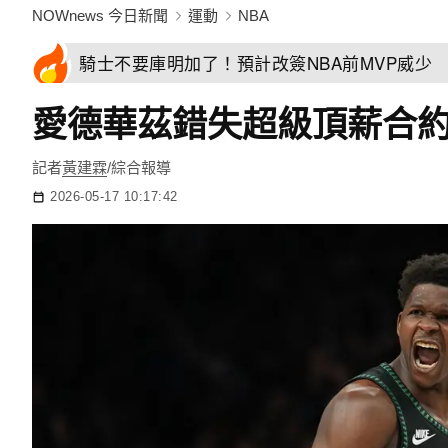
NOWnews 今日新聞
運動
NBA
騎士不要庫明加了！預計改簽NBA前MVP威少
愛德華茲錯失超級頂薪合約！
記者
黃建霖
/綜合報導
2026-05-17 10:17:42