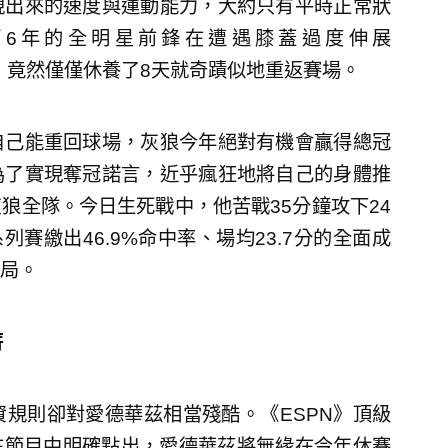
現出來的速度與運動能力，大約只有平時正常狀
第6年的全明星前鋒在遭遇膝蓋過度伸展
重傷勢後，竟然僅僅休養了8天就奇蹟似地重返賽場。
自己能重回球場，灰狼今年絕對有機會贏得總冠
為了實現奪冠諾言，近乎瘋狂地將自己的身體推
狼全隊。今日生死戰中，他苦戰35分鐘攻下24
賽繳出46.9%命中率、場均23.7分的全面成
局。
薪
規則卻對愛德華茲相當殘酷。《ESPN》頂級
今日在節目中明確點出，愛德華茲將無緣在今年休賽