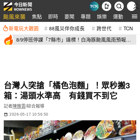
颱風來襲
焦點
即時
要聞
專題
娛樂
運動
全球
新電玩大觀園
88風災伴你成長
跨世代
TCN
8/9停班停課「7縣市」達標！白海豚颱風風雨預報
新北、台中入列
台灣人突搶「橘色泡麵」！眾秒搬3
箱：湯頭水準高 有錢買不到它
記者
陳雅雲
/綜合報導
2026-05-17 10:56:50