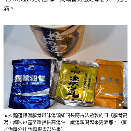
滿。
▲拉麵道特濃豚骨風味湯頭如同長時古法熬製的日式豚骨高
湯，調味包甚至還提供高湯包，讓湯頭喝起來更濃郁。（圖
／泡麵公社 泡麵俱樂部臉書）