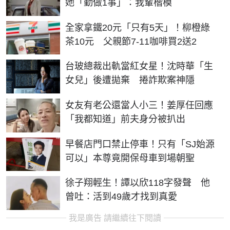
她「勤做1事」：我輩楷模
全家拿鐵20元「只有5天」！柳橙綠
茶10元 父親節7-11咖啡買2送2
台玻總裁出軌當紅女星！沈時華「生
女兒」後遭拋棄 捲詐欺案神隱
女友有老公還當人小三！姜厚任回應
「我都知道」前夫身分被扒出
早餐店門口禁止停車！只有「SJ始源
可以」本尊竟開保母車到場朝聖
徐子翔輕生！譚以欣118字發聲 他
曾吐：活到49歲才找到真愛
我是廣告 請繼續往下閱讀