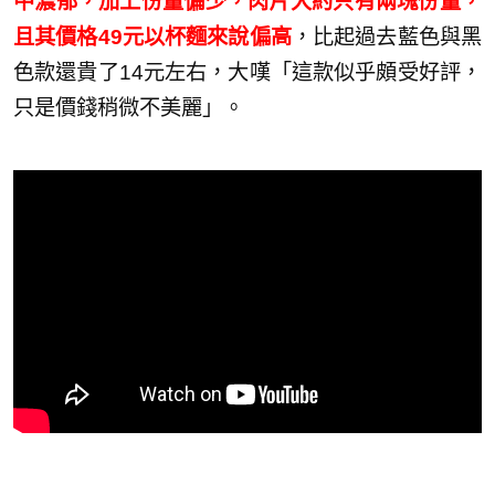
中濃郁，加上份量偏少，肉片大約只有兩塊份量，
且其價格49元以杯麵來說偏高
，比起過去藍色與黑
色款還貴了14元左右，大嘆「這款似乎頗受好評，
只是價錢稍微不美麗」。