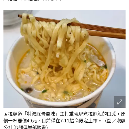
▲拉麵道「特濃豚骨風味」主打重現現煮拉麵般的口感，原
價一杯要價49元，目前僅在7-11超商限定上市。（圖／泡麵
公社 泡麵俱樂部臉書）