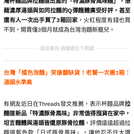
灣杯麵品牌拉麵道出產的「特濃豚骨風味麵」，憑
藉濃厚湯頭與如同拉麵的Q彈麵體廣受好評，甚至
還有人一次出手買了3箱回家
，火紅程度有錢也買
不到，開賣僅3個月就成為台灣泡麵新寵兒。
我是廣告 請繼續往下閱讀
台灣「橘色泡麵」突搶翻缺貨！老饕一次搬3箱：
湯頭水準高
有網友近日在Threads發文推薦，表示杯麵品牌
拉
麵道新品「特濃豚骨風味」非常值得囤貨在家中，
坦言麵體與湯頭皆還原豚骨拉麵
，評價遠遠超過拉
麵道藍色款「日式豚骨風味」，讓他忍不住大讚