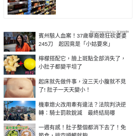
Recommended by
賓州駭人血案！37歲華裔媳狂砍婆婆
245刀 起因竟是「小姑要來」
PR
檸檬搭配它，臉上斑點全部消失了，
小肚子都變平坦了
PR
起床就先做件事，沒三天小腹就不見
了! 肚子一天天變小！
機車熄火改用牽有違法？法院判決逆
轉：騎士罰款銳減 最終結局曝
PR
一週有感！肚子整個都消下去了！免
節食，排空順暢就夠