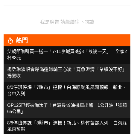
我是廣告 請繼續往下閱讀
熱門
父親節咖啡買一送一！7-11拿鐵買8送8「最後一天」 全家2
杯88元
楊丞琳演唱會爆滿還賺輸王心凌！寬魚澄清「業績沒不好」
揭營收
8/9停班停課「7縣市」達標！白海豚颱風風雨預報 新北、
台中入列
GP125已經被淘汰了！台灣最省油機車出爐 1公升油「猛騎
65公里」
8/9停班停課「8縣市」達標！新北、桃竹苗都入列 白海豚
風雨預報