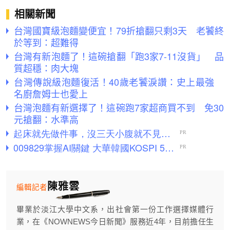
相關新聞
台灣國寶級泡麵變便宜！79折搶翻只剩3天 老饕終
於等到：超難得
台灣有新泡麵了！這碗搶翻「跑3家7-11沒貨」 品
質超穩：肉大塊
台灣傳說級泡麵復活！40歲老饕淚讚：史上最強
名廚詹姆士也愛上
台灣泡麵有新選擇了！這碗跑7家超商買不到 免30
元搶翻：水準高
陳雅雲
編輯記者
畢業於淡江大學中文系，出社會第一份工作選擇媒體行
業，在《NOWNEWS今日新聞》服務近4年，目前擔任生