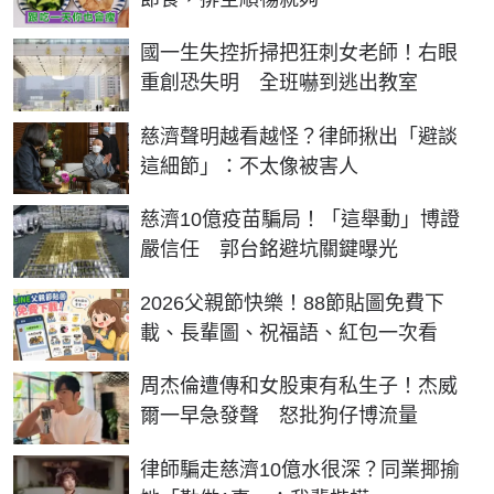
國一生失控折掃把狂刺女老師！右眼
重創恐失明 全班嚇到逃出教室
慈濟聲明越看越怪？律師揪出「避談
這細節」：不太像被害人
慈濟10億疫苗騙局！「這舉動」博證
嚴信任 郭台銘避坑關鍵曝光
2026父親節快樂！88節貼圖免費下
載、長輩圖、祝福語、紅包一次看
周杰倫遭傳和女股東有私生子！杰威
爾一早急發聲 怒批狗仔博流量
律師騙走慈濟10億水很深？同業揶揄