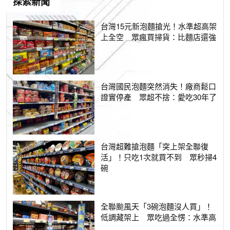
探索新聞
台灣15元新泡麵搶光！水準超高架
上全空 眾瘋買掃貨：比麵店還強
台灣國民泡麵突然消失！廠商鬆口
證實停產 眾超不捨：愛吃30年了
台灣超難搶泡麵「突上架全聯復
活」！只吃1次就買不到 眾秒掃4
碗
全聯颱風天「3碗泡麵沒人買」！
低調藏架上 眾吃過全愣：水準高