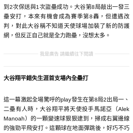
到2次保送與1次盜壘成功。大谷第8局敲出一發三
壘安打，本來有機會成為賽季第8轟，但遭遇改
判，對此大谷稱不知道天使球場加裝了新的防護
網，但反正自己就是全力跑壘，沒想太多。
我是廣告 請繼續往下閱讀
大谷翔平錯失生涯首支場內全壘打
這一幕激起全場驚呼的play發生在第8局2出局一、
二壘有人時，大谷翔平將天使投手馬諾亞（Alek
Manoah）的一顆變速球狠狠逮到，掃成右翼邊線
的強勁平飛安打。這顆球在地面彈跳後，好巧不巧