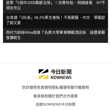
發票「5張中1000萬都沒領」！消費地點、明細速看 9/7不
領全充公
台灣讀「1科系」56.2%學生後悔！不是獸醫、中文 學霸認
了窮又累
西村力粉絲Mina是誰？名牌大學畢業轉戰酒店妹 疑遭網暴
直播輕生
防詐聲明
免責聲明
隱私權聲明
著作權聲明
會員條款
關於我們
合作提案
追蹤NOWNEWS今日新聞