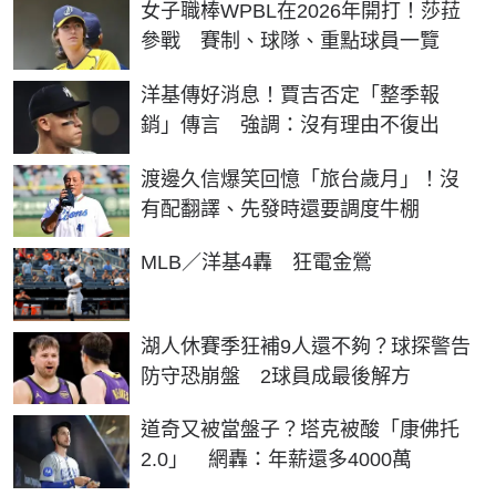
女子職棒WPBL在2026年開打！莎菈
參戰 賽制、球隊、重點球員一覽
洋基傳好消息！賈吉否定「整季報
銷」傳言 強調：沒有理由不復出
渡邊久信爆笑回憶「旅台歲月」！沒
有配翻譯、先發時還要調度牛棚
MLB／洋基4轟 狂電金鶯
湖人休賽季狂補9人還不夠？球探警告
防守恐崩盤 2球員成最後解方
道奇又被當盤子？塔克被酸「康佛托
2.0」 網轟：年薪還多4000萬