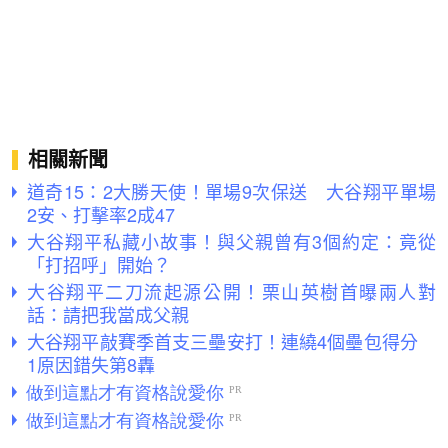
相關新聞
道奇15：2大勝天使！單場9次保送 大谷翔平單場
2安、打擊率2成47
大谷翔平私藏小故事！與父親曾有3個約定：竟從
「打招呼」開始？
大谷翔平二刀流起源公開！栗山英樹首曝兩人對
話：請把我當成父親
大谷翔平敲賽季首支三壘安打！連繞4個壘包得分
1原因錯失第8轟