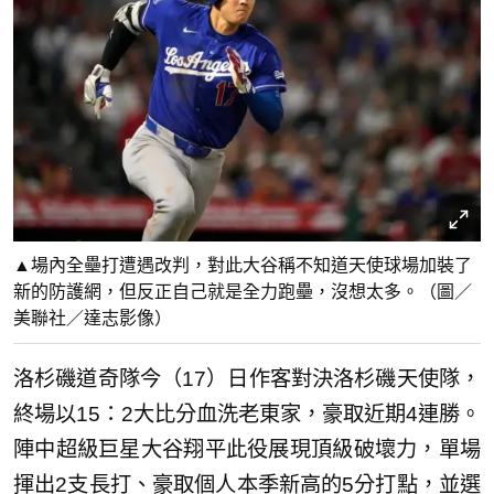
▲場內全壘打遭遇改判，對此大谷稱不知道天使球場加裝了
新的防護網，但反正自己就是全力跑壘，沒想太多。（圖／
美聯社／達志影像）
洛杉磯道奇隊今（17）日作客對決洛杉磯天使隊，
終場以15：2大比分血洗老東家，豪取近期4連勝。
陣中超級巨星大谷翔平此役展現頂級破壞力，單場
揮出2支長打、豪取個人本季新高的5分打點，並選