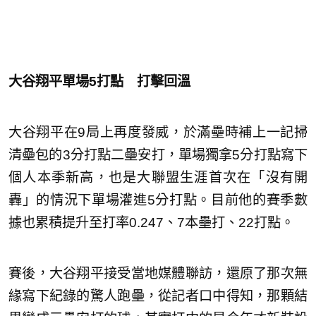
大谷翔平單場5打點 打擊回溫
大谷翔平在9局上再度發威，於滿壘時補上一記掃
清壘包的3分打點二壘安打，單場獨拿5分打點寫下
個人本季新高，也是大聯盟生涯首次在「沒有開
轟」的情況下單場灌進5分打點。目前他的賽季數
據也累積提升至打率0.247、7本壘打、22打點。
賽後，大谷翔平接受當地媒體聯訪，還原了那次無
緣寫下紀錄的驚人跑壘，從記者口中得知，那顆結