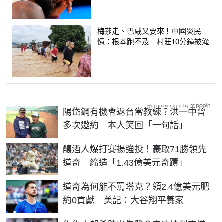
梅莎走、巴威又要來！中國災民
憶：根本跑不及 村莊10分鐘被淹
Recommended by
陽岱鋼有機會返台當教練？洪一中曾
多次邀約 本人笑回「一句話」
釀酒人爆打賽揚強投！豪取71勝領先
道奇 締造「1.43億美元奇蹟」
道奇為何能不罵塔克？領2.4億美元肥
約0貢獻 美記：大谷翔平養家