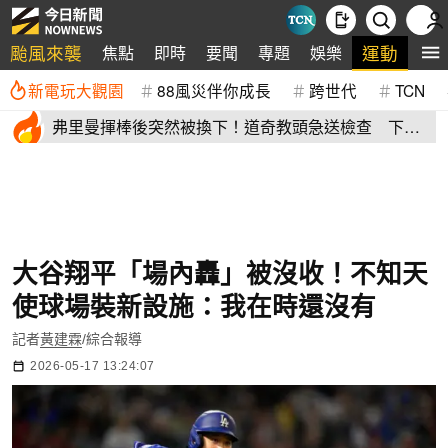
颱風來襲
運動
焦點
即時
要聞
專題
娛樂
全
新電玩大觀園
88風災伴你成長
跨世代
TCN
弗里曼揮棒後突然被換下！道奇教頭急送檢查 下一
戰出賽機率曝光
大谷翔平「場內轟」被沒收！不知天
使球場裝新設施：我在時還沒有
記者
黃建霖
/綜合報導
2026-05-17 13:24:07