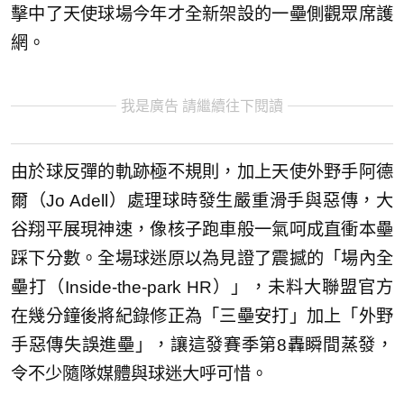
擊中了天使球場今年才全新架設的一壘側觀眾席護
網。
我是廣告 請繼續往下閱讀
由於球反彈的軌跡極不規則，加上天使外野手阿德
爾（Jo Adell）處理球時發生嚴重滑手與惡傳，大
谷翔平展現神速，像核子跑車般一氣呵成直衝本壘
踩下分數。全場球迷原以為見證了震撼的「場內全
壘打（Inside-the-park HR）」，未料大聯盟官方
在幾分鐘後將紀錄修正為「三壘安打」加上「外野
手惡傳失誤進壘」，讓這發賽季第8轟瞬間蒸發，
令不少隨隊媒體與球迷大呼可惜。