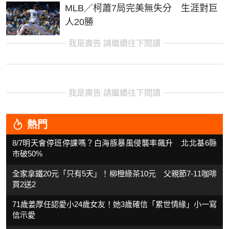
MLB／柯蕭7局完美無失分 生涯對巨
人20勝
我是廣告 請繼續往下閱讀
我是廣告 請繼續往下閱讀
熱門
8/7明天會停班停課嗎？白海豚暴風侵襲率飆升 北北基6縣
市破50%
全家拿鐵20元「只有5天」！柳橙綠茶10元 父親節7-11咖啡
買2送2
71歲姜厚任認愛小24歲女友！她3歲確信「累世情緣」小一寫
信示愛