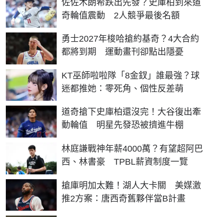
佐佐木朗希跌出先發？史庫柏到來道
奇輪值震動 2人競爭最後名額
勇士2027年梭哈搶約基奇？4大合約
都將到期 運動畫刊卻點出隱憂
KT巫師啦啦隊「8金釵」誰最強？球
迷都推她：零死角、個性反差萌
道奇搶下史庫柏還沒完！大谷復出牽
動輪值 明星先發恐被擠進牛棚
林庭謙戰神年薪4000萬？有望超阿巴
西、林書豪 TPBL薪資制度一覽
搶庫明加太難！湖人大卡關 美媒激
推2方案：唐西奇舊夥伴當B計畫