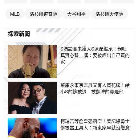
MLB
洛杉磯道奇隊
大谷翔平
洛杉磯天使隊
探索新聞
S媽證實未獲大S遺產繼承！親吐
真實心聲 嘆：要被趕出自己買的
家
蔡康永東京畫展又有人買花牌！給
小S的慘被退 被翻牌的竟是他
柯瑞苦等詹皇恐落空！美記爆勇士
慘被當工具人：新東家早就沒懸念