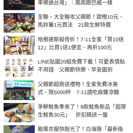
率擦過台灣」：風雨跟巴威一樣
全聯、大全聯攻父親節！甜橙10元、
馬鈴薯1元買法 21款生鮮特價
哈根達斯殺骨折！7-11全家「買10送
12」比買1送1便宜、再折100元
LINE貼圖20組免費下載！可愛表情貼
不用錢 父親節快樂、早安圖到
父親節超商送禮物！全家免費冰美
式、限5000杯 7-11請吃麻醬涼麵
爭鮮鮭魚季來了！9款鮭魚新品「超厚
生鮭魚30元」 折扣碼送一盤
颱風衣服快脫光了！白海豚「最新衛