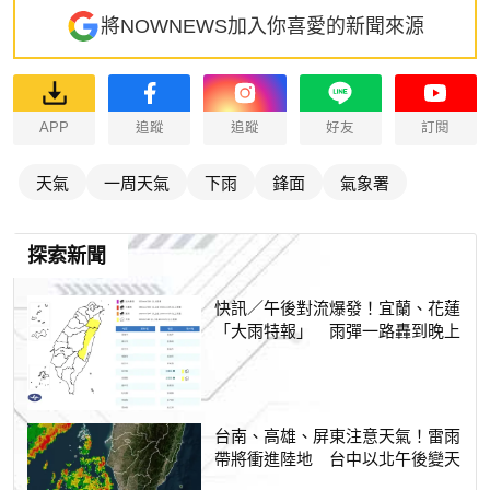
將NOWNEWS加入你喜愛的新聞來源
APP
追蹤
追蹤
好友
訂閱
天氣
一周天氣
下雨
鋒面
氣象署
探索新聞
快訊／午後對流爆發！宜蘭、花蓮
「大雨特報」 雨彈一路轟到晚上
台南、高雄、屏東注意天氣！雷雨
帶將衝進陸地 台中以北午後變天