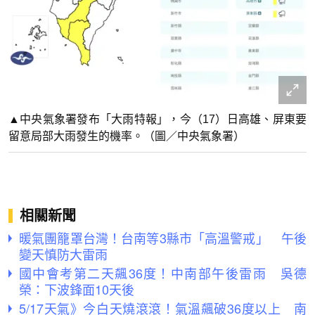
▲中央氣象署發布「大雨特報」，今（17）日高雄、屏東要
留意局部大雨發生的機率。（圖／中央氣象署）
相關新聞
暖氣團籠罩台灣！台南等3縣市「高溫警戒」 午後
變天慎防大雷雨
國中會考第二天飆36度！中南部午後雷雨 吳德
榮：下波鋒面10天後
5/17天氣》今白天燒滾滾！氣溫飆破36度以上 南