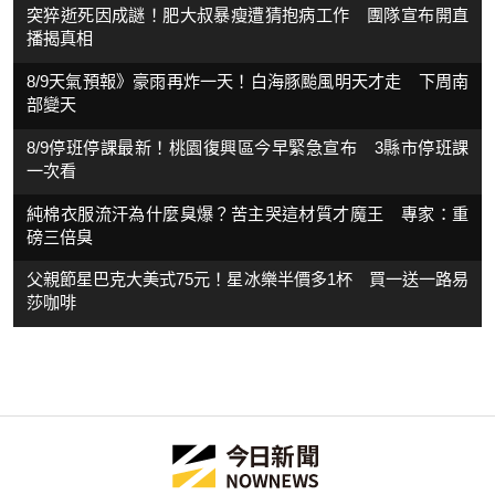
突猝逝死因成謎！肥大叔暴瘦遭猜抱病工作 團隊宣布開直
播揭真相
8/9天氣預報》豪雨再炸一天！白海豚颱風明天才走 下周南
部變天
8/9停班停課最新！桃園復興區今早緊急宣布 3縣市停班課
一次看
純棉衣服流汗為什麼臭爆？苦主哭這材質才魔王 專家：重
磅三倍臭
父親節星巴克大美式75元！星冰樂半價多1杯 買一送一路易
莎咖啡