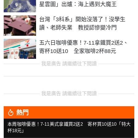
星雲圖」出爐：海上遇到大魔王
台灣「3科系」開始沒落了！沒學生
讀、老師失業 教授認慘變冷門
五六日咖啡優惠！7-11拿鐵買2送2、
寄杯10送10 全家咖啡2杯88元
我是廣告 請繼續往下閱讀
我是廣告 請繼續往下閱讀
熱門
本周咖啡優惠！7-11美式拿鐵買2送2 寄杯買10送10「特大
杯18元」