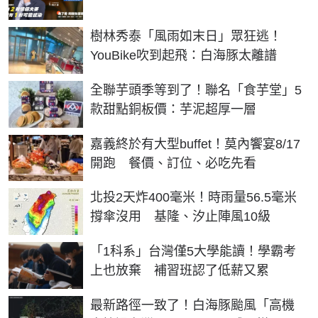
樹林秀泰「風雨如末日」眾狂逃！
YouBike吹到起飛：白海豚太離譜
全聯芋頭季等到了！聯名「食芋堂」5
款甜點銅板價：芋泥超厚一層
嘉義終於有大型buffet！莫內饗宴8/17
開跑 餐價、訂位、必吃先看
北投2天炸400毫米！時雨量56.5毫米
撐傘沒用 基隆、汐止陣風10級
「1科系」台灣僅5大學能讀！學霸考
上也放棄 補習班認了低薪又累
最新路徑一致了！白海豚颱風「高機