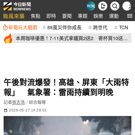
颱風來襲
焦點
即時
要聞
專題
娛樂
運動
全球
新電玩大觀園
88風災伴你成長
跨世代
TCN
本周咖啡優惠！7-11美式拿鐵買2送2 寄杯買10送
10「特大杯18元」
午後對流爆發！高雄、屏東「大雨特
報」 氣象署：雷雨持續到明晚
記者
張志浩
／綜合報導
2026-05-17 14:29:51