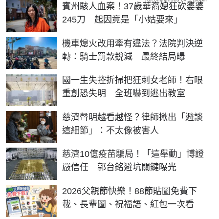
賓州駭人血案！37歲華裔媳狂砍婆婆
245刀 起因竟是「小姑要來」
機車熄火改用牽有違法？法院判決逆
轉：騎士罰款銳減 最終結局曝
國一生失控折掃把狂刺女老師！右眼
重創恐失明 全班嚇到逃出教室
慈濟聲明越看越怪？律師揪出「避談
這細節」：不太像被害人
慈濟10億疫苗騙局！「這舉動」博證
嚴信任 郭台銘避坑關鍵曝光
2026父親節快樂！88節貼圖免費下
載、長輩圖、祝福語、紅包一次看