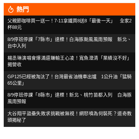
熱門
父親節咖啡買一送一！7-11拿鐵買8送8「最後一天」 全家2
杯88元
8/9停班停課「7縣市」達標！白海豚颱風風雨預報 新北、
台中入列
楊丞琳演唱會爆滿還賺輸王心凌！寬魚澄清「業績沒不好」
揭營收
GP125已經被淘汰了！台灣最省油機車出爐 1公升油「猛騎
65公里」
8/9停班停課「8縣市」達標！新北、桃竹苗都入列 白海豚
風雨預報
大谷翔平盜壘失敗求挑戰被無視！網怒噴為何裝死？道奇教
頭揭秘了