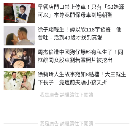
早餐店門口禁止停車！只有「SJ始源
可以」本尊竟開保母車到場朝聖
徐子翔輕生！譚以欣118字發聲 他
曾吐：活到49歲才找到真愛
周杰倫遭中國狗仔爆料有私生子！同
框緋聞女股東劉若雪照片被挖出
徐莉玲人生故事宛如8點檔！大三就生
下長子 竟遭前夫騙小孩夭折
我是廣告 請繼續往下閱讀
我是廣告 請繼續往下閱讀