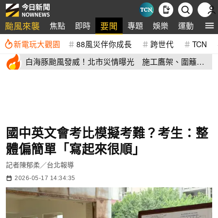
颱風來襲
要聞
焦點
即時
專題
娛樂
運動
全
新電玩大觀園
88風災伴你成長
跨世代
TCN
白海豚颱風發威！北市災情曝光 施工鷹架、圍籬倒
塌砸傷民眾
國中英文會考比模擬考難？考生：整
體偏簡單「寫起來很順」
記者陳郁柔／台北報導
2026-05-17 14:34:35