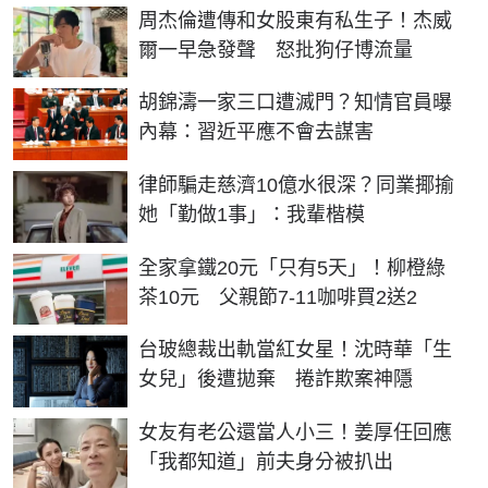
周杰倫遭傳和女股東有私生子！杰威
爾一早急發聲 怒批狗仔博流量
胡錦濤一家三口遭滅門？知情官員曝
內幕：習近平應不會去謀害
律師騙走慈濟10億水很深？同業揶揄
她「勤做1事」：我輩楷模
全家拿鐵20元「只有5天」！柳橙綠
茶10元 父親節7-11咖啡買2送2
台玻總裁出軌當紅女星！沈時華「生
女兒」後遭拋棄 捲詐欺案神隱
女友有老公還當人小三！姜厚任回應
「我都知道」前夫身分被扒出