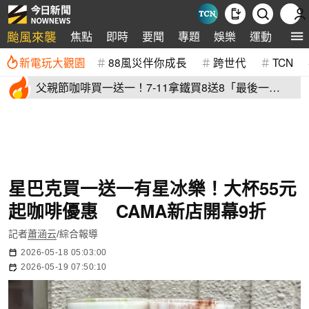
颱風來襲
焦點
即時
要聞
專題
娛樂
運動
全球
新電玩大觀園
88風災伴你成長
跨世代
TCN
父親節咖啡買一送一！7-11拿鐵買8送8「最後一
天」 全家2杯88元
星巴克買一送一有星冰樂！大杯55元
起咖啡優惠 CAMA新店開幕9折
記者
蕭涵云
/綜合報導
2026-05-18 05:03:00
2026-05-19 07:50:10