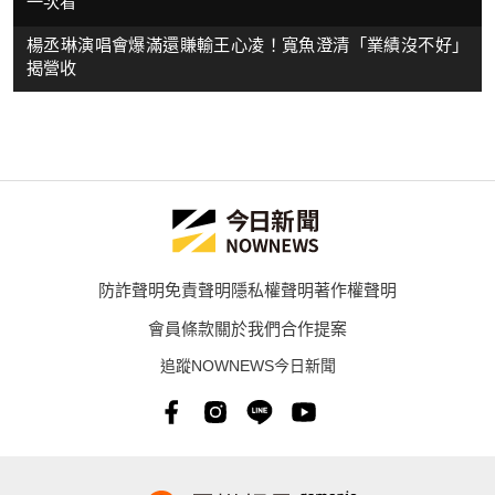
一次看
楊丞琳演唱會爆滿還賺輸王心凌！寬魚澄清「業績沒不好」
揭營收
防詐聲明
免責聲明
隱私權聲明
著作權聲明
會員條款
關於我們
合作提案
追蹤NOWNEWS今日新聞