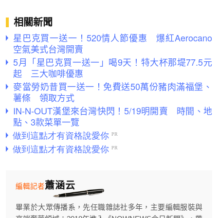
相關新聞
星巴克買一送一！520情人節優惠 爆紅Aerocano
空氣美式台灣開賣
5月「星巴克買一送一」喝9天！特大杯那堤77.5元
起 三大咖啡優惠
麥當勞奶昔買一送一！免費送50萬份豬肉滿福堡、
薯條 領取方式
IN-N-OUT漢堡來台灣快閃！5/19明開賣 時間、地
點、3款菜單一覽
蕭涵云
編輯記者
畢業於大眾傳播系，先任職雜誌社多年，主要編輯服裝與