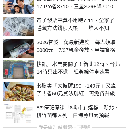
17 Pro省3710、三星S26+降7910
電子發票中獎不用跑7-11、全家了！
隱藏方法錢秒入帳 一堆人不知
2026普發一萬最新進度！每人領取
3000元 7/27現金發放、申請資格
快訊／水門要關了！新北12時、台北
14時只出不進 紅黃線停車速看
必勝客「大披薩199→149元」又瘋
了！省50元買法爆紅 再免費升級
8/9停班停課「8縣市」達標！新北、
桃竹苗都入列 白海豚風雨預報
我是廣告 請繼續往下閱讀