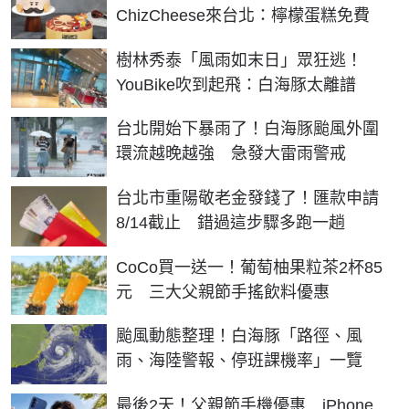
ChizCheese來台北：檸檬蛋糕免費
樹林秀泰「風雨如末日」眾狂逃！
YouBike吹到起飛：白海豚太離譜
台北開始下暴雨了！白海豚颱風外圍
環流越晚越強 急發大雷雨警戒
台北市重陽敬老金發錢了！匯款申請
8/14截止 錯過這步驟多跑一趟
CoCo買一送一！葡萄柚果粒茶2杯85
元 三大父親節手搖飲料優惠
颱風動態整理！白海豚「路徑、風
雨、海陸警報、停班課機率」一覽
最後2天！父親節手機優惠 iPhone