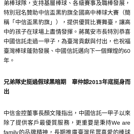
弟棒球隊，支持基層棒球、各級賽事及職棒發展，
特別冠名贊助中信盃黑豹旗全國高中棒球大賽（簡
稱「中信盃黑豹旗」），提供優質比賽舞臺，讓高
中的孩子在球場上盡情發揮。蔣萬安市長特別恭喜
中國信託走過一甲子，為臺灣貢獻與付出，也祝福
臺灣棒球蓬勃發展、中國信託邁向下一個輝煌的60
年。
兄弟隊史挺過假球黑暗期 辜仲諒2013年底挺身而
出
中信金控董事長顏文隆指出，中國信託一甲子以來
除了提供客戶最優質服務，更重要是秉持We are
family的品牌精神，長期推廣臺灣民眾喜愛的棒球