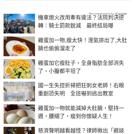
Recommended by
機車熄火改用牽有違法？法院判決逆
轉：騎士罰款銳減 最終結局曝
PR
雞蛋加一物,瘦太快！溼氣排出了,大肚
腩也偷偷溜走了
PR
雞蛋加它瘦肚子，全身脂肪全部消失
了，小腹都平坦了
國一生失控折掃把狂刺女老師！右眼
重創恐失明 全班嚇到逃出教室
PR
雞蛋加一物就能減掉大肚腩，堅持一
週，腰細了，瘦到你懷疑人生！
慈濟聲明越看越怪？律師揪出「避談