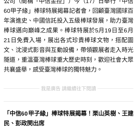
公司（簡稱「中信金控」）今（17）日舉行「中信
60甲子緣」棒球特展揭幕記者會，回顧臺灣國球百
年演進史、中國信託投入五級棒球發展，助力臺灣
棒球邁向巔峰之成果。棒球特展於5月19日至6月
21日免費入場，展出各式珍貴棒球文物，搭配圖
文、沈浸式影音與互動設備，帶領觀展者走入時光
隧道，重溫臺灣棒球重大歷史時刻，歡迎社會大眾
共襄盛舉，感受臺灣棒球的獨特魅力。
我是廣告 請繼續往下閱讀
「中信60甲子緣」棒球特展揭幕！栗山英樹、王建
民、彭政閔出席