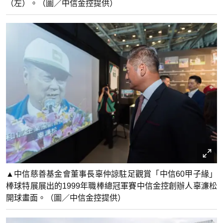
（左）。（圖／中信金控提供）
▲中信慈善基金會董事長辜仲諒駐足觀賞「中信60甲子緣」
棒球特展展出的1999年職棒總冠軍賽中信金控創辦人辜濓松
開球畫面。（圖／中信金控提供）