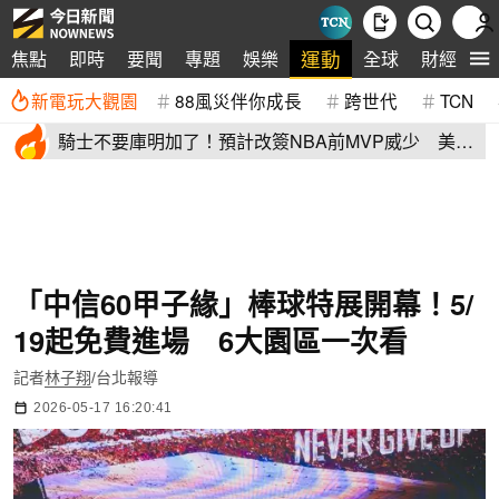
運動
焦點
即時
要聞
專題
娛樂
全球
財經
生
新電玩大觀園
88風災伴你成長
跨世代
TCN
騎士不要庫明加了！預計改簽NBA前MVP威少 美
媒：湖人也已經攤牌
「中信60甲子緣」棒球特展開幕！5/
19起免費進場 6大園區一次看
記者
林子翔
/台北報導
2026-05-17 16:20:41