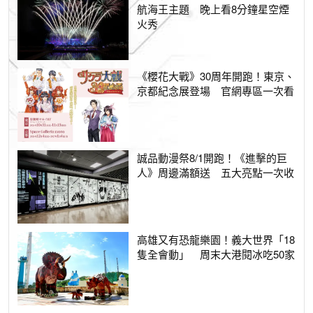
航海王主題 晚上看8分鐘星空煙
火秀
《櫻花大戰》30周年開跑！東京、
京都紀念展登場 官網專區一次看
誠品動漫祭8/1開跑！《進擊的巨
人》周邊滿額送 五大亮點一次收
高雄又有恐龍樂園！義大世界「18
隻全會動」 周末大港閱冰吃50家