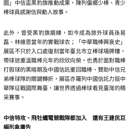
園」中信盃黑豹旗推動成果，陳列偏鄉少棒、青少
棒球員感謝信與動人故事。
此外，曾受黑豹旗磨練，如今成為旅外球員孫易
磊、林維恩當年的實戰球衣；「中華職棒興衰史」
展區不只於入口處復刻當年臺北市立棒球場牌樓，
帶球迷重溫職棒元年的欣欣向榮，也勇於面對職棒
打假球的黑暗期及中國信託重回職棒、贊助中信兄
弟棒球隊的關鍵轉折，展區亦羅列中國信託力挺中
華隊征戰國際舞臺，讓世界透過棒球看見臺灣的精
采賽事。
中信特攻、飛牡蠣電競戰隊都加入 還有王建民巨
幅形象廣告