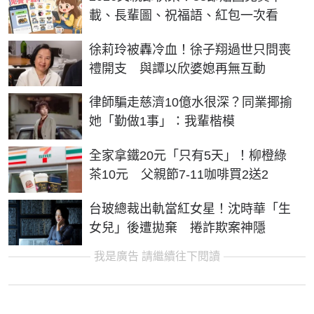
載、長輩圖、祝福語、紅包一次看
徐莉玲被轟冷血！徐子翔過世只問喪
禮開支 與譚以欣婆媳再無互動
律師騙走慈濟10億水很深？同業揶揄
她「勤做1事」：我輩楷模
全家拿鐵20元「只有5天」！柳橙綠
茶10元 父親節7-11咖啡買2送2
台玻總裁出軌當紅女星！沈時華「生
女兒」後遭拋棄 捲詐欺案神隱
我是廣告 請繼續往下閱讀