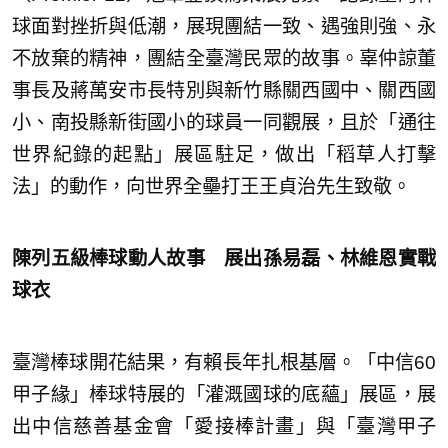
球面對挫折與低潮，展現團結一致、遇強則強、永
不放棄的精神，團結全臺灣民眾的故事。辜仲諒董
事長及蔣萬安市長特別與新竹縣關西國中、關西國
小、南投縣新街國小的球員一同觀展，且於「通往
世界紀錄的起點」展區駐足，做出「稻草人打擊
法」的動作，向世界全壘打王王貞治先生致敬。
陳列五級棒球動人故事 展出孫易磊、林維恩實戰
球衣
臺灣棒球開花結果，有賴長年扎根基層。「中信60
甲子緣」棒球特展的「灌溉國球的底蘊」展區，展
出中信慈善基金會「愛接棒計畫」與「臺灣甲子