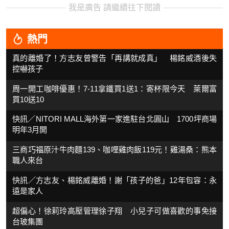
我是廣告 請繼續往下閱讀
熱門
真的離婚了！方志友曾警告「再講就成真」 楊銘威酒後失
控嚇孩子
周一開工咖啡優惠！7-11拿鐵買1送1：寄杯限今天 萊爾富
買10送10
快訊／NITORI MALL海外第一家進駐台北圓山 1700坪商場
明年3月開
三商巧福原汁牛肉麵139、咖哩雞肉飯119元！雞湯桑：熊本
職人來台
快訊／方志友、楊銘威離婚！謝「孩子的爸」12年包容：永
遠是家人
超偏心！徐莉玲高壓管理徐子翔 小兒子可做喜歡的事免接
台玻集團