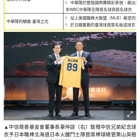
l 中華隊於歷屆國際賽精彩表現，展出20
年WBC中華隊全隊簽名球與簽名球衣
l 站上美國職棒大聯盟（MLB）殿堂的
中華隊的驕傲 臺灣之光
l 於日職奮戰的臺灣球員簽名板或球衣
▲中信慈善基金會董事長辜仲諒（右）致贈中信兄弟紀念球
衣予日本職棒北海道日本火腿鬥士隊首席棒球總管栗山英樹