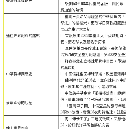
臺灣百年棒球史
l 復刻50至60年代臺灣客廳，讓民眾
將加油的熱情
l 重現王貞治父母經營的中華料理店「
擊法」的榻榻米，更取得日職軟銀鷹授權
展出之生涯大事紀
通往世界紀錄的起點
l 首度展出2023年臺北大巨蛋啟用時
套、簽名球以及簽名手拓版
l 辜仲諒董事長珍藏王貞治、長嶋茂雄
治第756支全壘打紀念組、第800支全壘
l 打造臺北市立棒球場牌樓畫面，重溫
的黑暗期
中華職棒興衰史
l 中國信託重回棒球領域，改善臺灣棒
l 陳列歷代兄弟球衣，並向球迷心中的
敬，
展出其生涯成就、引退球衣等
l 中信慈善基金會「愛接棒計畫」緣起
信，計畫啟動至今已培育42位國手、19位
灌溉國球的底蘊
l 「臺灣甲子園」中信盃黑豹旗每年逾2
球隊小故事、實戰球衣與簽名球，
鼓勵高
l 向「伸卡王子」王建民致敬，回顧他
球、於紐約洋基隊首勝紀念表
站上世界舞臺