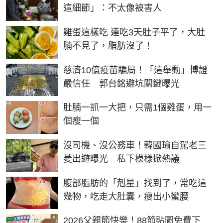
這細節」：不太像被害人
PR
雞蛋這樣吃 連吃3天肚子平了，大肚
腩不見了，脂肪沒了！
慈濟10億疫苗騙局！「這舉動」博證
嚴信任 郭台銘避坑關鍵曝光
PR
肚腩一抓一大把，只需1個雞蛋，用一
個瘦一個
沒司機、沒公務車！韓國瑜自駕老三
菱出遊曝光 私下模樣掀熱議
PR
腹部脂肪的「剋星」找到了，常吃這
幾物，吃走大肚囊，瘦出小蠻腰
2026父親節快樂！88節貼圖免費下