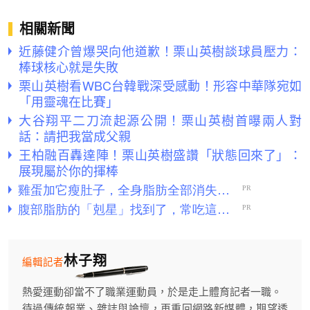
相關新聞
近藤健介曾爆哭向他道歉！栗山英樹談球員壓力：
棒球核心就是失敗
栗山英樹看WBC台韓戰深受感動！形容中華隊宛如
「用靈魂在比賽」
大谷翔平二刀流起源公開！栗山英樹首曝兩人對
話：請把我當成父親
王柏融百轟達陣！栗山英樹盛讚「狀態回來了」：
展現屬於你的揮棒
林子翔
編輯記者
熱愛運動卻當不了職業運動員，於是走上體育記者一職。
待過傳統報業、雜誌與論壇，再重回網路新媒體，期望透