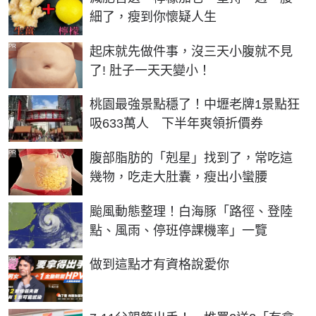
細了，瘦到你懷疑人生
PR
起床就先做件事，沒三天小腹就不見
了! 肚子一天天變小！
桃園最強景點穩了！中壢老牌1景點狂
吸633萬人 下半年爽領折價券
PR
腹部脂肪的「剋星」找到了，常吃這
幾物，吃走大肚囊，瘦出小蠻腰
颱風動態整理！白海豚「路徑、登陸
點、風雨、停班停課機率」一覽
PR
做到這點才有資格說愛你