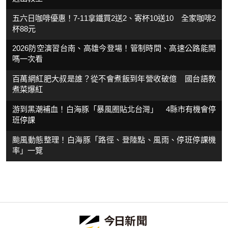
五六日咖啡優惠！7-11拿鐵買2送2、寄杯10送10 全家咖啡2
杯88元
2026防空演習台南、高雄今登場！管制時間、高速公路能開
嗎一次看
百萬網紅肥大叔是誰？從不會煮飯到年營收破億 國台語教
煮菜爆紅
游到黑潮補血！白海豚「暴風圈貼北台灣」 4縣市有機會停
班停課
颱風動態整理！白海豚「路徑、登陸點、風雨、停班停課機
率」一覽