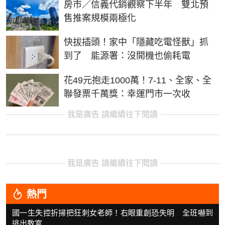
房市／信義代銷觀察下半年 雙北預
售推案規模兩極化
快拔插頭！家中「隱藏吃電怪獸」抓
到了 能源署：沒開機也偷耗電
花49元抱走1000萬！7-11、全家、全
聯發票千萬獎：幸運門市一次收
我是廣告 請繼續往下閱讀
我是廣告 請繼續往下閱讀
熱門
國一生失控折掃把狂刺女老師！右眼重創恐失明 全班嚇到
逃出教室