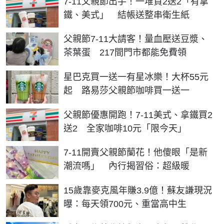
7-11父親節出手！一堆買2送2「有拿
鐵、美式」 結帳送整串衛生紙
父親節7-11大請客！量血壓送豆漿、
茶葉蛋 217間門市都能免費領
星巴克買一送一有星冰樂！大杯55元
起 路易莎父親節咖啡買一送一
父親節優惠開跑！7-11美式、拿鐵買2
送2 全家咖啡10元「限今天」
7-11開賣父親節蘭花！他傻眼「是新
潮流嗎」 內行揭習俗：超級暖
15歲靠麥克風年賺3.9億！蘇友謙現況
曝：每天領700元、重當高中生