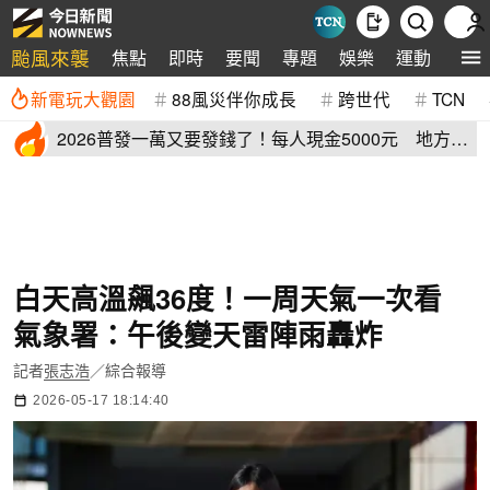
颱風來襲
焦點
即時
要聞
專題
娛樂
運動
全球
新電玩大觀園
88風災伴你成長
跨世代
TCN
2026普發一萬又要發錢了！每人現金5000元 地方加
碼領取資格登記
白天高溫飆36度！一周天氣一次看
氣象署：午後變天雷陣雨轟炸
記者
張志浩
／綜合報導
2026-05-17 18:14:40