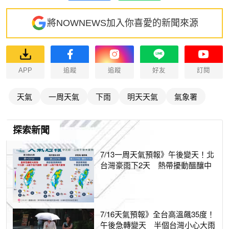
將NOWNEWS加入你喜愛的新聞來源
APP
追蹤
追蹤
好友
訂閱
天氣
一周天氣
下雨
明天天氣
氣象署
探索新聞
7/13一周天氣預報》午後變天！北
台灣豪雨下2天 熱帶擾動醞釀中
7/16天氣預報》全台高溫飆35度！
午後急轉變天 半個台灣小心大雨