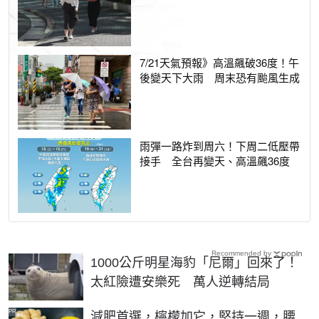
7/21天氣預報》高溫飆破36度！午
後變天下大雨 周末恐有颱風生成
雨彈一路炸到周六！下周二低壓帶
接手 全台再變天、高溫飆36度
Recommended by
1000公斤明星海豹「尼爾」回來了！
太紅險遭安樂死 萬人逆轉結局
PR
減肥首選，檸檬加它，堅持一週，腰