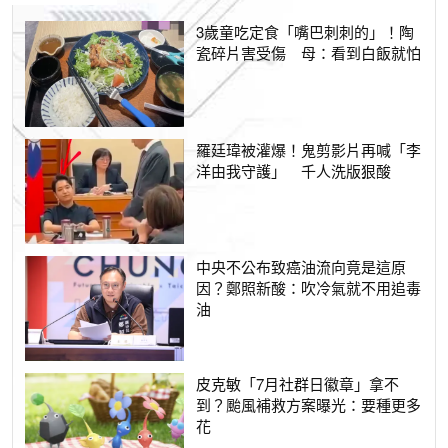
3歲童吃定食「嘴巴刺刺的」！陶
瓷碎片害受傷 母：看到白飯就怕
羅廷瑋被灌爆！鬼剪影片再喊「李
洋由我守護」 千人洗版狠酸
中央不公布致癌油流向竟是這原
因？鄭照新酸：吹冷氣就不用追毒
油
皮克敏「7月社群日徽章」拿不
到？颱風補救方案曝光：要種更多
花