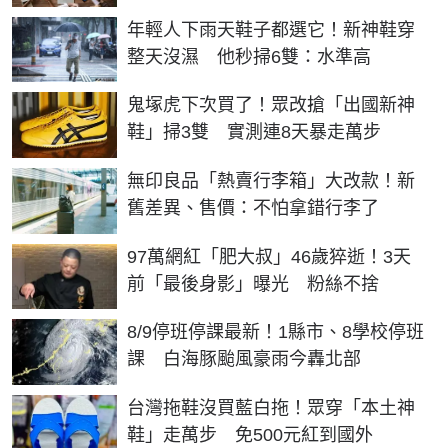
影響
年輕人下雨天鞋子都選它！新神鞋穿
整天沒濕 他秒掃6雙：水準高
鬼塚虎下次買了！眾改搶「出國新神
鞋」掃3雙 實測連8天暴走萬步
無印良品「熱賣行李箱」大改款！新
舊差異、售價：不怕拿錯行李了
97萬網紅「肥大叔」46歲猝逝！3天
前「最後身影」曝光 粉絲不捨
8/9停班停課最新！1縣市、8學校停班
課 白海豚颱風豪雨今轟北部
台灣拖鞋沒買藍白拖！眾穿「本土神
鞋」走萬步 免500元紅到國外