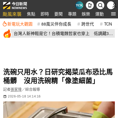
颱風來襲
焦點
即時
要聞
專題
娛樂
運動
全球
新電玩大觀園
88風災伴你成長
跨世代
TCN
台灣人新神鞋是它！台積電魏哲家也穿上 低調藏38
年：超輕水準高
洗碗只用水？日研究揭菜瓜布恐比馬
桶髒 沒用洗碗精「像塗細菌」
記者
張家瑋
／綜合報導
2026-05-18 14:14:16