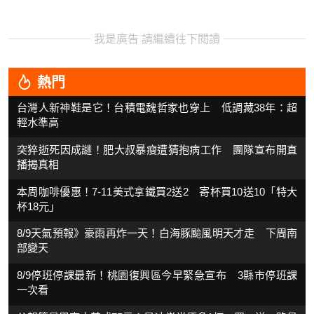
我是廣告 請繼續往下閱讀
熱門
台灣人新神鞋是它！台積電魏哲家也穿上 低調藏38年：超
輕水準高
突猝逝死因成謎！肥大叔暴瘦遭猜抱病工作 團隊宣布開直
播揭真相
本周咖啡優惠！7-11美式拿鐵買2送2 寄杯買10送10「特大
杯18元」
8/9天氣預報》豪雨再炸一天！白海豚颱風明天才走 下周南
部變天
8/9停班停課最新！桃園復興區今早緊急宣布 3縣市停班課
一次看