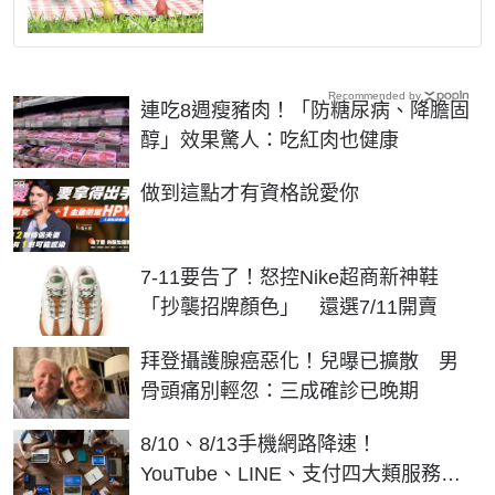
Recommended by
連吃8週瘦豬肉！「防糖尿病、降膽固
醇」效果驚人：吃紅肉也健康
PR
做到這點才有資格說愛你
7-11要告了！怒控Nike超商新神鞋
「抄襲招牌顏色」 還選7/11開賣
拜登攝護腺癌惡化！兒曝已擴散 男
骨頭痛別輕忽：三成確診已晚期
8/10、8/13手機網路降速！
YouTube、LINE、支付四大類服務受