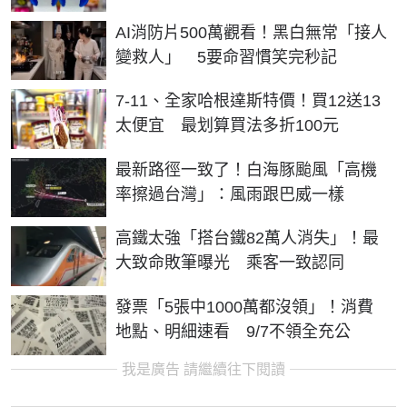
AI消防片500萬觀看！黑白無常「接人
變救人」 5要命習慣笑完秒記
7-11、全家哈根達斯特價！買12送13
太便宜 最划算買法多折100元
最新路徑一致了！白海豚颱風「高機
率擦過台灣」：風雨跟巴威一樣
高鐵太強「搭台鐵82萬人消失」！最
大致命敗筆曝光 乘客一致認同
發票「5張中1000萬都沒領」！消費
地點、明細速看 9/7不領全充公
我是廣告 請繼續往下閱讀