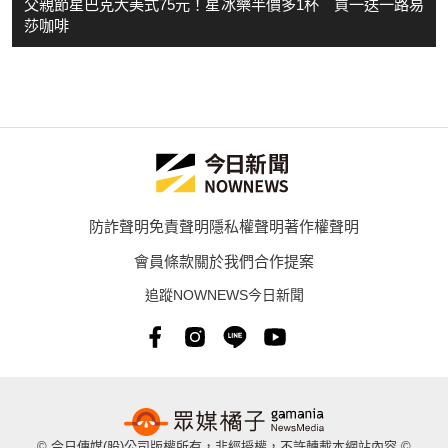
父親節星巴克大美式75元！星冰樂半價多1杯 買一送一路易
莎咖啡
防詐聲明
免責聲明
隱私權聲明
著作權聲明
會員條款
關於我們
合作提案
追蹤NOWNEWS今日新聞
© 今日傳媒(股)公司版權所有，非經授權，不許轉載本網站內容 ©