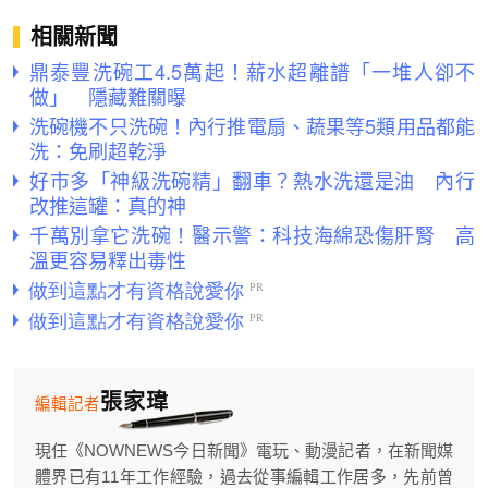
相關新聞
鼎泰豐洗碗工4.5萬起！薪水超離譜「一堆人卻不
做」 隱藏難關曝
洗碗機不只洗碗！內行推電扇、蔬果等5類用品都能
洗：免刷超乾淨
好市多「神級洗碗精」翻車？熱水洗還是油 內行
改推這罐：真的神
千萬別拿它洗碗！醫示警：科技海綿恐傷肝腎 高
溫更容易釋出毒性
張家瑋
編輯記者
現任《NOWNEWS今日新聞》電玩、動漫記者，在新聞媒
體界已有11年工作經驗，過去從事編輯工作居多，先前曾