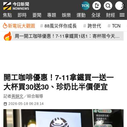
生
焦點
即時
要聞
專題
娛樂
運動
全球
財經
新電玩大觀園
88風災伴你成長
跨世代
TCN
周一開工咖啡優惠！7-11拿鐵買1送1：寄杯限今天
萊爾富買10送10
開工咖啡優惠！7-11拿鐵買一送一
大杯買30送30、珍奶比半價便宜
記者
黃韻文
／綜合報導
2026-05-18 06:28:14