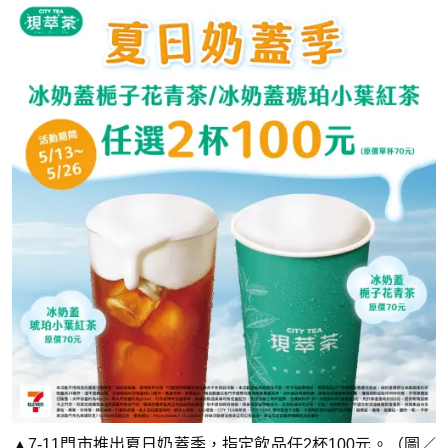
▲7-11門市推出夏日奶蓋季，指定飲品任2杯100元。（圖／