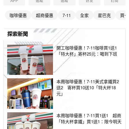
APP
追蹤
追蹤
好友
訂閱
咖啡優惠
超商優惠
7-11
全家
星巴克
買一
探索新聞
開工咖啡優惠！7-11咖啡買1送1
「特大杯」寄杯25元：喝到下班
本周咖啡優惠！7-11美式拿鐵買2
送2 寄杯買10送10「特大杯18
元」
本周咖啡優惠！7-11買1送1 超商
「特大杯拿鐵」買1送1：限今明天