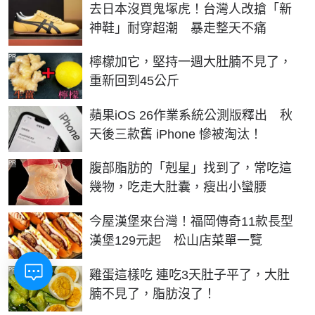
去日本沒買鬼塚虎！台灣人改搶「新
神鞋」耐穿超潮 暴走整天不痛
PR
檸檬加它，堅持一週大肚腩不見了，
重新回到45公斤
蘋果iOS 26作業系統公測版釋出 秋
天後三款舊 iPhone 慘被淘汰！
PR
腹部脂肪的「剋星」找到了，常吃這
幾物，吃走大肚囊，瘦出小蠻腰
今屋漢堡來台灣！福岡傳奇11款長型
漢堡129元起 松山店菜單一覽
PR
雞蛋這樣吃 連吃3天肚子平了，大肚
腩不見了，脂肪沒了！