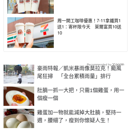
周一開工咖啡優惠！7-11拿鐵買1
送1：寄杯限今天 萊爾富買10送
10
Recommended by
豪雨特報／凱米暴雨像莫拉克！颱風
尾狂掃 「全台累積雨量」排行
PR
肚腩一抓一大把，只需1個雞蛋，用一
個瘦一個
PR
雞蛋加一物就能減掉大肚腩，堅持一
週，腰細了，瘦到你懷疑人生！