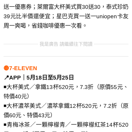
送一優惠券；萊爾富大杯美式買30送30，泰式珍奶
39元比半價還便宜；星巴克買一送一uniopen卡友
周一爽喝，省錢咖啡優惠一次看。
我是廣告 請繼續往下閱讀
🟡7-ELEVEN
📍APP｜5月18日至5月25日
◾大杯美式／拿鐵13杯520元，7.3折（原價55元、
特價40元）
◾大杯濃萃美式／濃萃拿鐵12杯520元，7.2折（原
價60元、特價43元）
◾青梅冰茶／一顆檸檬青／一顆檸檬紅茶14杯520