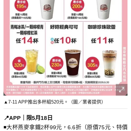
▲7-11 APP推出多杯組520元。（圖／業者提供）
📍APP｜限5月18日
◾大杯燕麥拿鐵2杯99元，6.6折（原價75元、特價