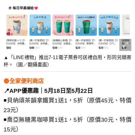
▲「LINE禮物」推出7-11電子票券可送禮自用，形同另類寄
杯。（圖／翻攝畫面）
🟡全家便利商店
📍APP優惠趣｜5月18日至5月22日
◾貝納頌茶韻拿鐵買1送1，5折（原價45元、特價
23元）
◾喬亞無糖黑咖啡買1送1，5折（原價30元、特價
15元）