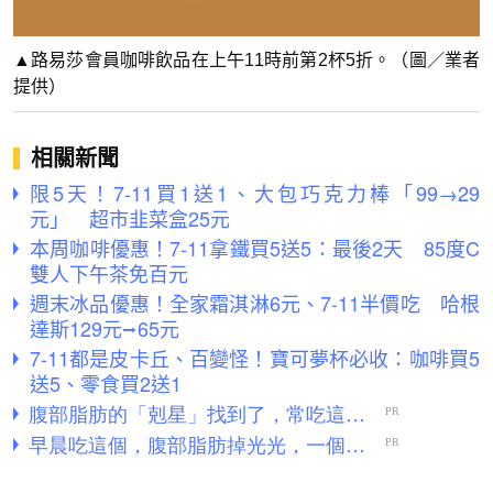
▲路易莎會員咖啡飲品在上午11時前第2杯5折。（圖／業者
提供）
相關新聞
限5天！7-11買1送1、大包巧克力棒「99→29
元」 超市韭菜盒25元
本周咖啡優惠！7-11拿鐵買5送5：最後2天 85度C
雙人下午茶免百元
週末冰品優惠！全家霜淇淋6元、7-11半價吃 哈根
達斯129元⭢65元
7-11都是皮卡丘、百變怪！寶可夢杯必收：咖啡買5
送5、零食買2送1