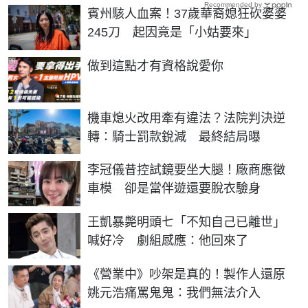
Recommended by
賓州駭人血案！37歲華裔媳狂砍婆婆
245刀 起因竟是「小姑要來」
PR
做到這點才有資格說愛你
機車熄火改用牽有違法？法院判決逆
轉：騎士罰款銳減 最終結局曝
李冠儀昔控試鏡要坐大腿！廠商應徵
車模 卻是當伴遊還要脫衣驗身
王凱暴斃明頭七「不知自己已離世」
喊好冷 劇組感應：他回來了
《營業中》吵架是真的！製作人還原
姚元浩痛罵鬼鬼：我們無法介入