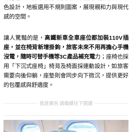
色設計，地板選用不規則圖案，展現親和力與現代
感的空間。
讓人驚豔的是，
高鐵新車全車座位都加裝110V插
座，並在椅背新增掛鉤，旅客未來不用再擔心手機
沒電，隨時可替手機等3C產品補充電
力；座椅也採
用「下沉式座椅」椅背及椅面採連動設計，如旅客
需要向後仰躺，座墊則會同步向下微沉，提供更好
的包覆感與舒適度。
我是廣告 請繼續往下閱讀