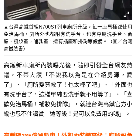
▲台灣高鐵首組N700ST列車廁所升級，每一座馬桶都使用
免治馬桶，廁所外也都附有洗手台、也有專屬洗手台、窗
簾、梳妝室，哺乳室，還有插座和掛鉤等設備。（圖／台灣
高鐵臉書）
高鐵新車廁所內裝曝光後，隨即引發全台網友熱
議，不禁大讚「不說我以為是在介紹房源，愛
了」、「廁所變寬敞了！也太棒了吧」、「外面也
有洗手台了，這樣單純要洗手就不用等了」、「喜
歡免治馬桶！補妝免排隊」，就連台灣高鐵官方小
編也忍不住讚賞「這等級！是可以免費用的嗎」。
高鐵砸285億買新車！外觀內裝變高級：廁所設免