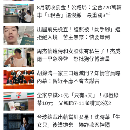
8月就收罰金！公路局：全台720萬輛
車「1稅金」還沒繳 最重罰3千
出國前先檢查！護照被「動手腳」遭
拒絕入境 苦主無奈：快要暈倒
周杰倫遭傳和女股東有私生子！杰威
爾一早急發聲 怒批狗仔博流量
胡錦濤一家三口遭滅門？知情官員曝
內幕：習近平應不會去謀害
全家拿鐵20元「只有5天」！柳橙綠
茶10元 父親節7-11咖啡買2送2
台玻總裁出軌當紅女星！沈時華「生
女兒」後遭拋棄 捲詐欺案神隱