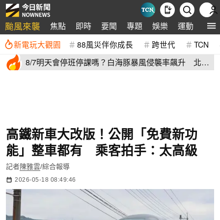
颱風來襲
焦點
即時
要聞
專題
娛樂
運動
全球
新電玩大觀園
88風災伴你成長
跨世代
TCN
8/7明天會停班停課嗎？白海豚暴風侵襲率飆升 北北
基6縣市破50%
高鐵新車大改版！公開「免費新功
能」整車都有 乘客拍手：太高級
記者
陳雅雲
/綜合報導
2026-05-18 08:49:46