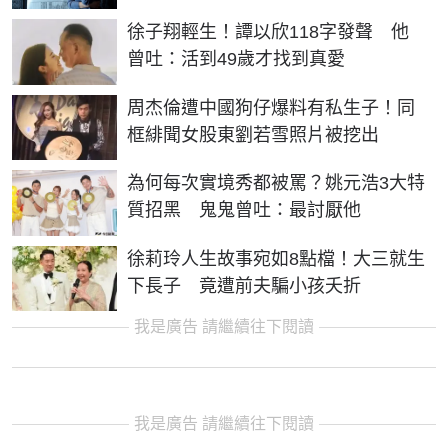
徐子翔輕生！譚以欣118字發聲 他
曾吐：活到49歲才找到真愛
周杰倫遭中國狗仔爆料有私生子！同
框緋聞女股東劉若雪照片被挖出
為何每次實境秀都被罵？姚元浩3大特
質招黑 鬼鬼曾吐：最討厭他
徐莉玲人生故事宛如8點檔！大三就生
下長子 竟遭前夫騙小孩夭折
我是廣告 請繼續往下閱讀
我是廣告 請繼續往下閱讀