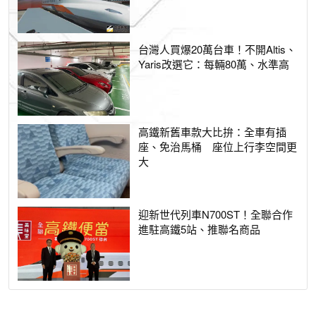
台灣人買爆20萬台車！不開Altis、
Yaris改選它：每輛80萬、水準高
高鐵新舊車款大比拚：全車有插
座、免治馬桶 座位上行李空間更
大
迎新世代列車N700ST！全聯合作
進駐高鐵5站、推聯名商品