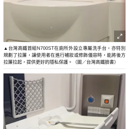
▲台灣高鐵首組N700ST在廁所外設立專屬洗手台，亦特別
規劃了拉簾，讓使用者在進行補妝或修飾儀容時，能將後方
拉簾拉起，提供更好的隱私保護。（圖／台灣高鐵臉書）