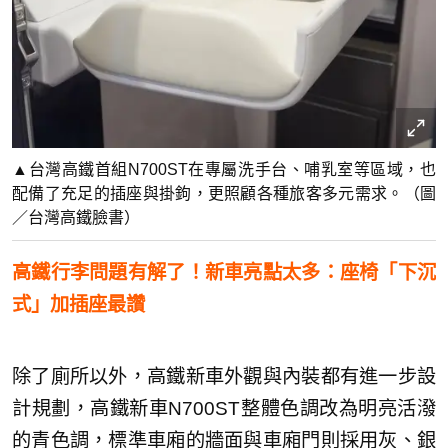
▲台灣高鐵首組N700ST在專屬洗手台、哺乳室等區域，也
配備了充足的插座與掛鉤，更照顧各種旅客多元需求。（圖
／台灣高鐵臉書）
高鐵行李問題有解了！新車亮點太多：座椅「下沉
式」加插座最讚
除了廁所以外，高鐵新車外觀與內裝都有進一步設
計規劃，高鐵新車N700ST整體色調改為明亮活潑
的青色調，標準車廂的牆面與車廂門則採用灰、銀