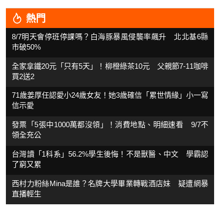
熱門
8/7明天會停班停課嗎？白海豚暴風侵襲率飆升 北北基6縣
市破50%
全家拿鐵20元「只有5天」！柳橙綠茶10元 父親節7-11咖啡
買2送2
71歲姜厚任認愛小24歲女友！她3歲確信「累世情緣」小一寫
信示愛
發票「5張中1000萬都沒領」！消費地點、明細速看 9/7不
領全充公
台灣讀「1科系」56.2%學生後悔！不是獸醫、中文 學霸認
了窮又累
西村力粉絲Mina是誰？名牌大學畢業轉戰酒店妹 疑遭網暴
直播輕生