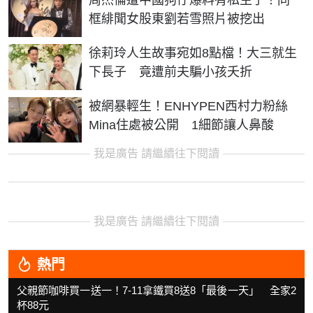
周杰倫遭中國狗仔爆料有私生子！同
框緋聞女股東劉若雪照片被挖出
徐莉玲人生故事宛如8點檔！大三就生
下長子 竟遭前夫騙小孩夭折
被網暴輕生！ENHYPEN西村力粉絲
Mina住處被公開 1細節讓人鼻酸
我是廣告 請繼續往下閱讀
我是廣告 請繼續往下閱讀
熱門
父親節咖啡買一送一！7-11拿鐵買8送8「最後一天」 全家2
杯88元