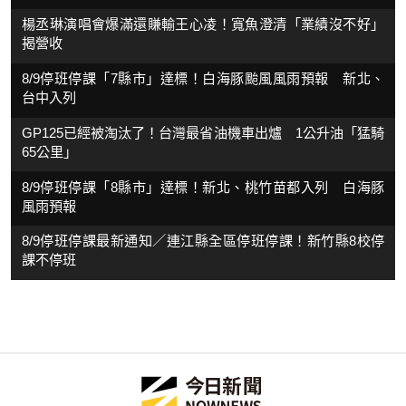
楊丞琳演唱會爆滿還賺輸王心凌！寬魚澄清「業績沒不好」
揭營收
8/9停班停課「7縣市」達標！白海豚颱風風雨預報 新北、
台中入列
GP125已經被淘汰了！台灣最省油機車出爐 1公升油「猛騎
65公里」
8/9停班停課「8縣市」達標！新北、桃竹苗都入列 白海豚
風雨預報
8/9停班停課最新通知／連江縣全區停班停課！新竹縣8校停
課不停班