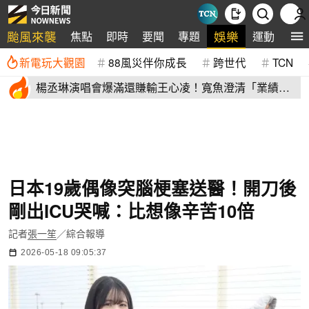
颱風來襲
娛樂
焦點
即時
要聞
專題
運動
全
新電玩大觀園
88風災伴你成長
跨世代
TCN
楊丞琳演唱會爆滿還賺輸王心凌！寬魚澄清「業績沒
不好」揭營收
日本19歲偶像突腦梗塞送醫！開刀後
剛出ICU哭喊：比想像辛苦10倍
記者
張一笙
／綜合報導
2026-05-18 09:05:37