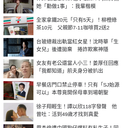
她「勤做1事」：我輩楷模
全家拿鐵20元「只有5天」！柳橙綠
茶10元 父親節7-11咖啡買2送2
台玻總裁出軌當紅女星！沈時華「生
女兒」後遭拋棄 捲詐欺案神隱
女友有老公還當人小三！姜厚任回應
「我都知道」前夫身分被扒出
早餐店門口禁止停車！只有「SJ始源
可以」本尊竟開保母車到場朝聖
徐子翔輕生！譚以欣118字發聲 他
曾吐：活到49歲才找到真愛