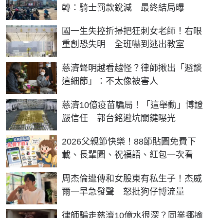
轉：騎士罰款銳減 最終結局曝
國一生失控折掃把狂刺女老師！右眼
重創恐失明 全班嚇到逃出教室
慈濟聲明越看越怪？律師揪出「避談
這細節」：不太像被害人
慈濟10億疫苗騙局！「這舉動」博證
嚴信任 郭台銘避坑關鍵曝光
2026父親節快樂！88節貼圖免費下
載、長輩圖、祝福語、紅包一次看
周杰倫遭傳和女股東有私生子！杰威
爾一早急發聲 怒批狗仔博流量
律師騙走慈濟10億水很深？同業揶揄