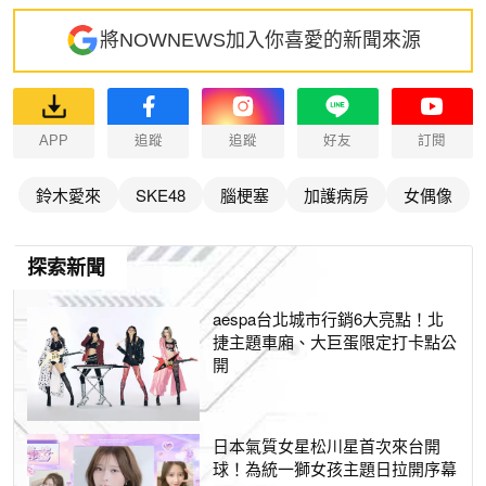
將NOWNEWS加入你喜愛的新聞來源
APP
追蹤
追蹤
好友
訂閱
鈴木愛來
SKE48
腦梗塞
加護病房
女偶像
探索新聞
aespa台北城市行銷6大亮點！北
捷主題車廂、大巨蛋限定打卡點公
開
日本氣質女星松川星首次來台開
球！為統一獅女孩主題日拉開序幕