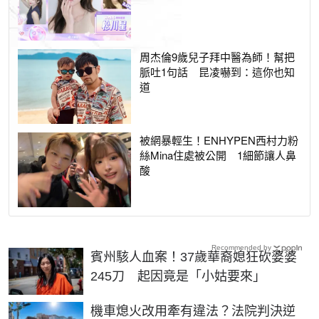
周杰倫9歲兒子拜中醫為師！幫把
脈吐1句話 昆凌嚇到：這你也知
道
被網暴輕生！ENHYPEN西村力粉
絲Mina住處被公開 1細節讓人鼻
酸
Recommended by
賓州駭人血案！37歲華裔媳狂砍婆婆
245刀 起因竟是「小姑要來」
機車熄火改用牽有違法？法院判決逆