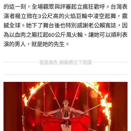
的這一刻，全場觀眾與評審起立瘋狂歡呼。台灣表
演者楊立微在3公尺高的火焰巨輪中凌空起舞，震
撼全球。她下了舞台後也特別感謝老公賴寬誌，因
為以血肉之軀扛起60公斤風火輪、讓她可以順利表
演的男人，就是她的先生。
我是廣告 請繼續往下閱讀