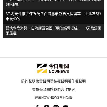
6招速看
8/8明天會停班停課嗎？白海豚最新暴風侵襲率 北北基5縣
市破40%
最快今發海警！白海豚暴風圈「明晚觸警戒線」 3天紫爆風
雨最猛
防詐聲明
免責聲明
隱私權聲明
著作權聲明
會員條款
關於我們
合作提案
追蹤NOWNEWS今日新聞