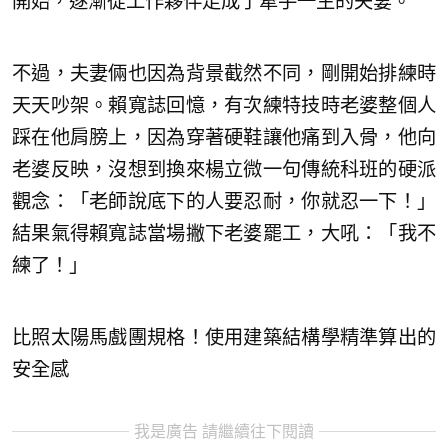
開始，逐漸從工作夥伴走成了牽手一生的夫妻。
不過，夫妻倆也因為背景截然不同，剛開始排練時
天天吵架。賴寬誌回憶，有次練特技時老婆整個人
踩在他肩膀上，因為穿著硬鞋讓他痛到入骨，他向
老婆反映，沒想到換來楊立微一句傳統科班的硬派
觀念：「老師說底下的人要忍耐，你就忍一下！」
結果氣得賴寬誌當場撇下老婆罷工，大吼：「我不
練了！」
比照太陽馬戲團規格！使用建築結構學精準算出的
安全感
我是廣告 請繼續往下閱讀