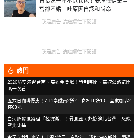
曾長達一年不近女色！姜厚任情史豐
富卻不婚 吐原因自認和尚命
我是廣告 請繼續往下閱讀
我是廣告 請繼續往下閱讀
熱門
2026防空演習台南、高雄今登場！管制時間、高速公路能開
嗎一次看
五六日咖啡優惠！7-11拿鐵買2送2、寄杯10送10 全家咖啡2
杯88元
白海豚颱風路徑「搖擺游」！暴風圈可能擦邊北台灣 恐籠
罩北北基
今天立秋別吵架！「犯7禁忌」衰整年 錢包快放新鈔：開運