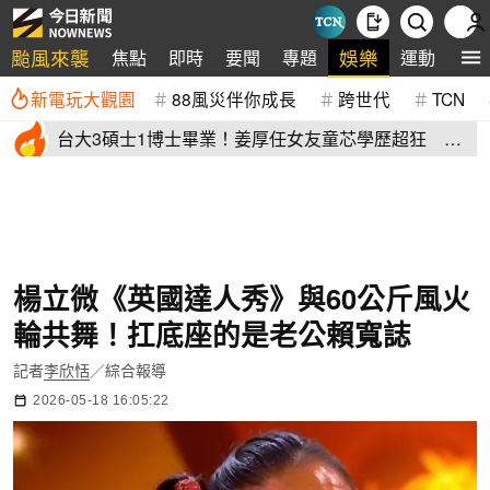
颱風來襲
娛樂
焦點
即時
要聞
專題
運動
全
新電玩大觀園
88風災伴你成長
跨世代
TCN
台大3碩士1博士畢業！姜厚任女友童芯學歷超狂 他
讚爆：比我厲害
楊立微《英國達人秀》與60公斤風火
輪共舞！扛底座的是老公賴寬誌
記者
李欣恬
／綜合報導
2026-05-18 16:05:22