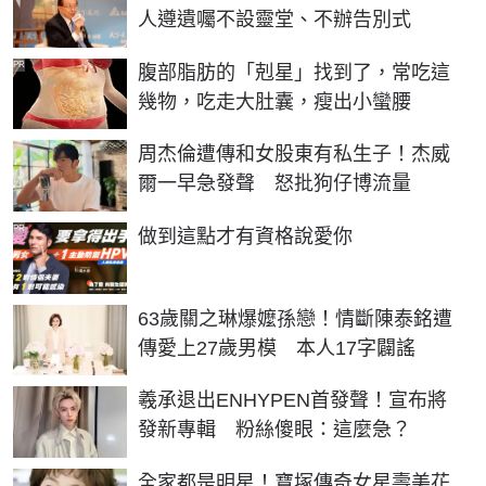
人遵遺囑不設靈堂、不辦告別式
PR
腹部脂肪的「剋星」找到了，常吃這
幾物，吃走大肚囊，瘦出小蠻腰
周杰倫遭傳和女股東有私生子！杰威
爾一早急發聲 怒批狗仔博流量
PR
做到這點才有資格說愛你
63歲關之琳爆嬤孫戀！情斷陳泰銘遭
傳愛上27歲男模 本人17字闢謠
羲承退出ENHYPEN首發聲！宣布將
發新專輯 粉絲傻眼：這麼急？
全家都是明星！寶塚傳奇女星壽美花