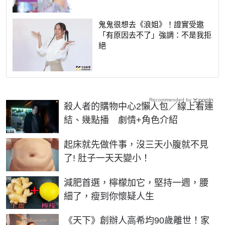
鬼鬼很想去《浪姐》！證實受邀
「有原因去不了」強調：不是我拒
絕
Recommended by
殺人者的購物中心2懶人包／線上看連
結、幾點播 劇情+角色介紹
PR
起床就先做件事，沒三天小腹就不見
了! 肚子一天天變小！
PR
減肥首選，檸檬加它，堅持一週，腰
細了，瘦到你懷疑人生
《天下》創辦人高希均90歲離世！家