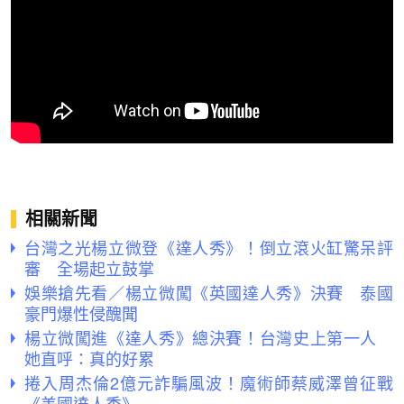
相關新聞
台灣之光楊立微登《達人秀》！倒立滾火缸驚呆評
審 全場起立鼓掌
娛樂搶先看／楊立微闖《英國達人秀》決賽 泰國
豪門爆性侵醜聞
楊立微闖進《達人秀》總決賽！台灣史上第一人
她直呼：真的好累
捲入周杰倫2億元詐騙風波！魔術師蔡威澤曾征戰
《美國達人秀》