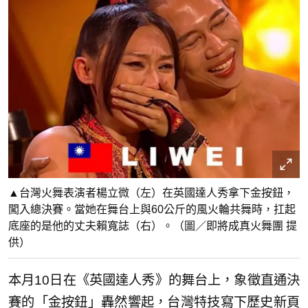
▲台灣火舞表演者楊立微（左）在英國達人秀拿下金按鈕，
闖入總決賽。當她在舞台上與60公斤的風火輪共舞時，扛起
底座的是他的丈夫賴寬誌（右）。（圖／即將成真火舞團 提
供）
本月10日在《英國達人秀》的舞台上，象徵直通決
賽的「金按鈕」轟然響起，台灣特技寫下歷史新頁