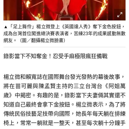
▲「足上舞伶」楊立微登上《英國達人秀》奪下金色按鈕，
成為台灣首位闖進總決賽表演者，苦練23年的成果感動無數
網友。（圖／翻攝楊立微臉書）
錄影當下不知奪金！忍受手麻極限瘋狂備戰
楊立微和賴寬誌在國際舞台發光發熱的幕後故事，
將在苗可麗與陳孟賢主持的三立台灣台《阿姐萬
歲》中揭密。有趣的是，錄影當下夫妻倆其實還不
知道自己最終會拿下金按鈕。楊立微表示，為了將
傳統民俗技藝足技帶向國際，她長年每天躺在排練
椅上，常常一躺就是一整天，甚至每次躺十分鐘手