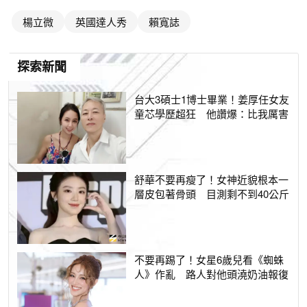
楊立微
英國達人秀
賴寬誌
探索新聞
台大3碩士1博士畢業！姜厚任女友
童芯學歷超狂 他讚爆：比我厲害
舒華不要再瘦了！女神近貌根本一
層皮包著骨頭 目測剩不到40公斤
不要再踢了！女星6歲兒看《蜘蛛
人》作亂 路人對他頭澆奶油報復