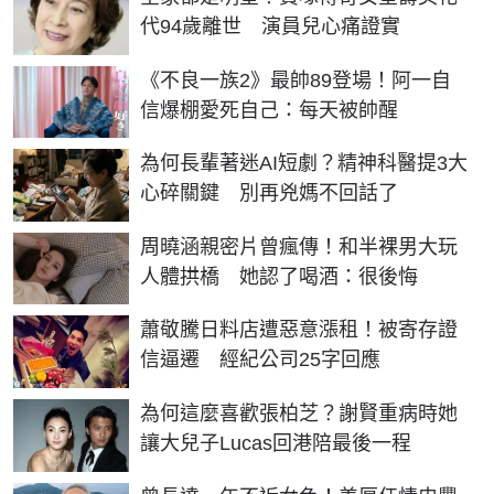
代94歲離世 演員兒心痛證實
《不良一族2》最帥89登場！阿一自
信爆棚愛死自己：每天被帥醒
為何長輩著迷AI短劇？精神科醫提3大
心碎關鍵 別再兇媽不回話了
周曉涵親密片曾瘋傳！和半裸男大玩
人體拱橋 她認了喝酒：很後悔
蕭敬騰日料店遭惡意漲租！被寄存證
信逼遷 經紀公司25字回應
為何這麼喜歡張柏芝？謝賢重病時她
讓大兒子Lucas回港陪最後一程