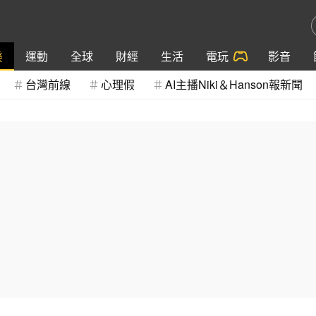
樂
運動
全球
財經
生活
電玩
影音
台灣前線
心理假
AI主播Niki＆Hanson報新聞