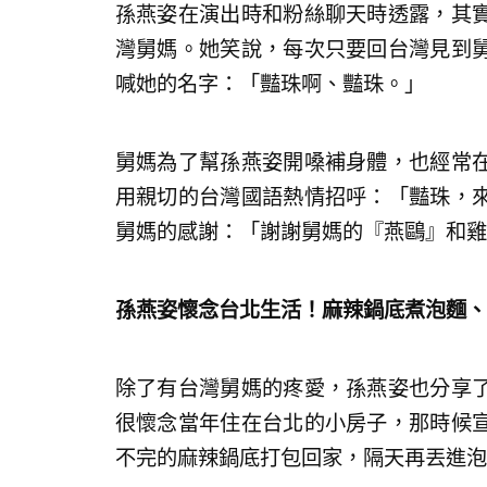
孫燕姿在演出時和粉絲聊天時透露，其
灣舅媽。她笑說，每次只要回台灣見到
喊她的名字：「豔珠啊、豔珠。」
舅媽為了幫孫燕姿開嗓補身體，也經常
用親切的台灣國語熱情招呼：「豔珠，
舅媽的感謝：「謝謝舅媽的『燕鷗』和雞
孫燕姿懷念台北生活！麻辣鍋底煮泡麵、
除了有台灣舅媽的疼愛，孫燕姿也分享
很懷念當年住在台北的小房子，那時候
不完的麻辣鍋底打包回家，隔天再丟進泡