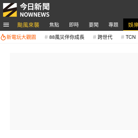
颱風來襲
娛
焦點
即時
要聞
專題
新電玩大觀園
88風災伴你成長
跨世代
TCN