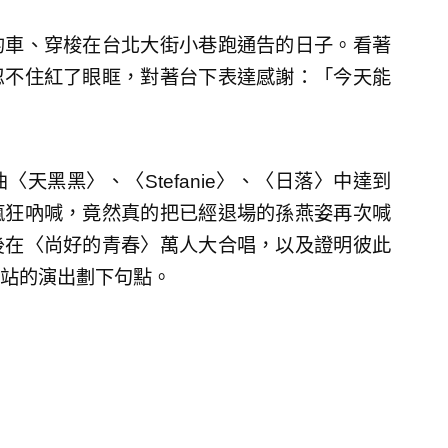
的車、穿梭在台北大街小巷跑通告的日子。看著
忍不住紅了眼眶，對著台下表達感謝：「今天能
天黑黑〉、〈Stefanie〉、〈日落〉中達到
瘋狂吶喊，竟然真的把已經退場的孫燕姿再次喊
後在〈尚好的青春〉萬人大合唱，以及證明彼此
站的演出劃下句點。