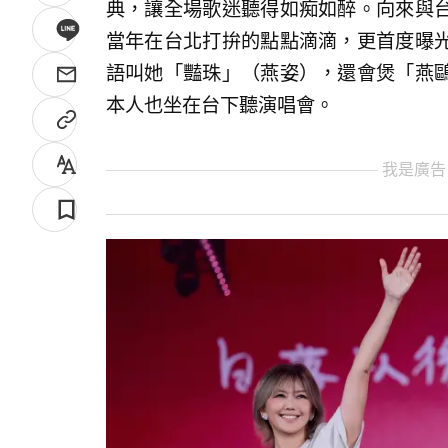
典，讓全場歌迷聽得如痴如醉。向來與
當年在台北打拚的點點滴滴，更首度曝
語叫她「豔珠」（燕姿），還會煲「燕
本人也坐在台下聽演唱會。
我是廣告