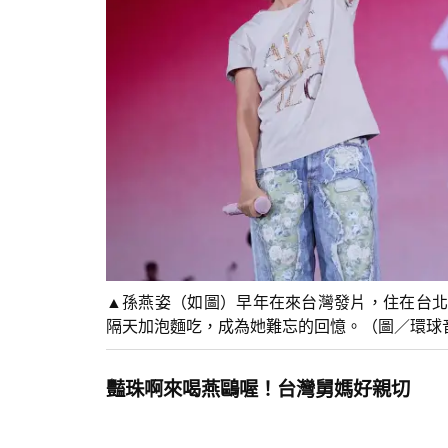
▲孫燕姿（如圖）早年在來台灣發片，住在台北
隔天加泡麵吃，成為她難忘的回憶。（圖／環球
豔珠啊來喝燕鷗喔！台灣舅媽好親切