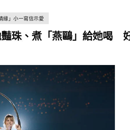
世情緣」小一寫信示愛
她豔珠、煮「燕鷗」給她喝 