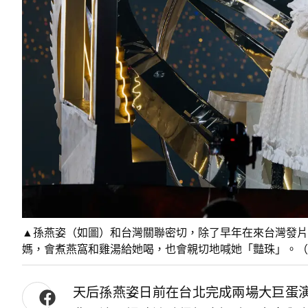
▲孫燕姿（如圖）和台灣關聯密切，除了早年在來台灣發片
媽，會煮燕窩和雞湯給她喝，也會親切地喊她「豔珠」。（圖／M
天后孫燕姿日前在台北完成兩場大巨蛋