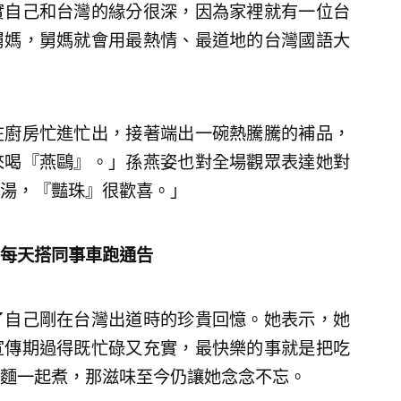
實自己和台灣的緣分很深，因為家裡就有一位台
舅媽，舅媽就會用最熱情、最道地的台灣國語大
在廚房忙進忙出，接著端出一碗熱騰騰的補品，
來喝『燕鷗』。」孫燕姿也對全場觀眾表達她對
湯，『豔珠』很歡喜。」
每天搭同事車跑通告
了自己剛在台灣出道時的珍貴回憶。她表示，她
宣傳期過得既忙碌又充實，最快樂的事就是把吃
麵一起煮，那滋味至今仍讓她念念不忘。