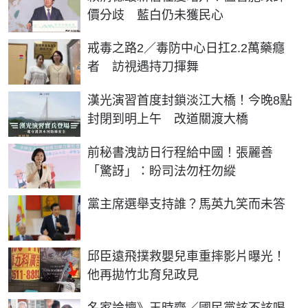
價分歧 藍白仍未獲民心
戒毒之路2／毒防中心日扛2.2萬藥癮
者 訪視遇持刀揮舞
漢光演習首度封鎖淡江大橋！今晚8點
封閉到明上午 改道關渡大橋
前秘書洩訪日行程給中國！張麗善
「驚訝」：盼司法勿枉勿縱
黨主席選舉支持誰？馬英九笑而未答
邱臣遠飛撲救嬰兒車重摔影片曝光！
他再拋竹北育兒政見