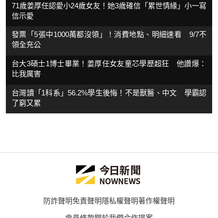
71歲姜厚任認愛小24歲女友！她3歲確信「累世情緣」小一寫
信示愛
發票「5張中1000萬都沒領」！消費地點、明細速看 9/7不
領全充公
台大3碩士1博士畢業！姜厚任女友童芯學歷超狂 他讚爆：
比我厲害
台灣讀「1科系」56.2%學生後悔！不是獸醫、中文 學霸認
了窮又累
防詐聲明
免責聲明
隱私權聲明
著作權聲明
會員條款
關於我們
合作提案