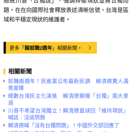
總統川普「台獨說」，強調捍衛現狀並無台獨問
題，在在向國際社會釋放表述清晰信號，台灣是區
域和平穩定現狀的維護者。
更多「
」相關新聞。
賴就職2週年
相關新聞
就職兩週年！民進黨公布最新民調 賴清德驚人滿
意度曝
細數台灣民主化演進 賴清德親曝「台獨」兩大意
涵
川普不希望台灣獨立！賴清德直球回「維持現狀」
喊話：沒這問題
賴清德喊「沒有台獨問題」！中國外交部回應了