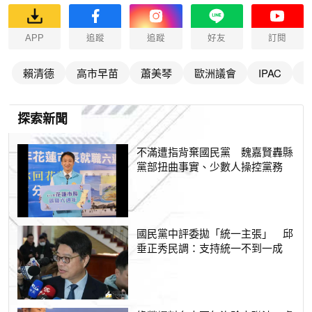
APP
追蹤
追蹤
好友
訂閱
賴清德
高市早苗
蕭美琴
歐洲議會
IPAC
探索新聞
不滿遭指背棄國民黨 魏嘉賢轟縣
黨部扭曲事實、少數人操控黨務
國民黨中評委拋「統一主張」 邱
垂正秀民調：支持統一不到一成