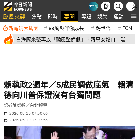
颱風來襲
要聞
焦點
即時
專題
娛樂
運動
全
新電玩大觀園
88風災伴你成長
跨世代
TCN
白海豚來襲再放「颱風整備假」？蔣萬安鬆口 曝這2
天影響北市
賴執政2週年／5成民調做底氣 賴清
德向川普保證沒有台獨問題
記者
陳威叡
／台北報導
2026-05-19 07:00:00
2026-05-19 17:07:55