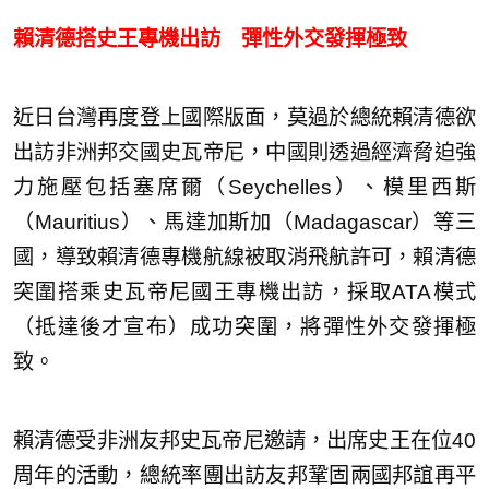
賴清德搭史王專機出訪 彈性外交發揮極致
近日台灣再度登上國際版面，莫過於總統賴清德欲
出訪非洲邦交國史瓦帝尼，中國則透過經濟脅迫強
力施壓包括塞席爾（Seychelles）、模里西斯
（Mauritius）、馬達加斯加（Madagascar）等三
國，導致賴清德專機航線被取消飛航許可，賴清德
突圍搭乘史瓦帝尼國王專機出訪，採取ATA模式
（抵達後才宣布）成功突圍，將彈性外交發揮極
致。
賴清德受非洲友邦史瓦帝尼邀請，出席史王在位40
周年的活動，總統率團出訪友邦鞏固兩國邦誼再平