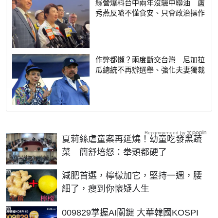
綠營爆料台中兩年沒驗中聯油 盧
秀燕反嗆不懂食安、只會政治操作
作弊都懶？兩度斷交台灣 尼加拉
瓜總統不再辦選舉、強化夫妻獨裁
Recommended by
夏莉絲虐童案再延燒！幼童吃發黑蔬
菜 簡舒培怒：拳頭都硬了
PR
減肥首選，檸檬加它，堅持一週，腰
細了，瘦到你懷疑人生
PR
009829掌握AI關鍵 大華韓國KOSPI