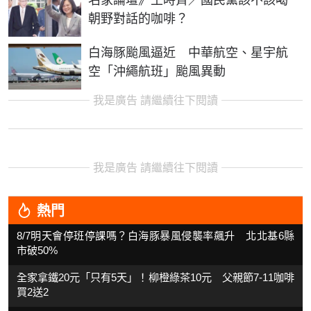
名家論壇》王時齊／國民黨該不該喝
朝野對話的咖啡？
白海豚颱風逼近 中華航空、星宇航
空「沖繩航班」颱風異動
我是廣告 請繼續往下閱讀
我是廣告 請繼續往下閱讀
熱門
8/7明天會停班停課嗎？白海豚暴風侵襲率飆升 北北基6縣
市破50%
全家拿鐵20元「只有5天」！柳橙綠茶10元 父親節7-11咖啡
買2送2