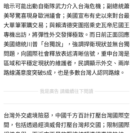
暗示可能出動自衛隊武力介入台海危機；副總統蕭
美琴驚喜現身歐洲議會；美國宣布有史以來對台最
大單筆軍購交易；與賴清德突圍搭乘史瓦帝尼國王
專機出訪，將彈性外交發揮極致。而日前正面回應
美國總統川普「台獨說」，強調捍衛現狀並無台獨
問題，向國際社會釋放表述清晰信號，重申台灣是
區域和平穩定現狀的維護者，民調顯示外交、兩岸
路線滿意度突破5成，也是多數台灣人認同路線。
我是廣告 請繼續往下閱讀
台灣外交處境險惡，中國千方百計打壓台灣國際空
間，包括透過經濟威脅打壓台灣邦交國；限制國際