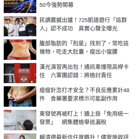
50今強勢開募
民調震撼出爐！725凱道遊行「這群
人」認不成功 真實心聲全曝光
PR
腹部脂肪的「剋星」找到了，常吃這
幾物，吃走大肚囊，瘦出小蠻腰
漢光演習再出包！通訊車撞限高桿卡
住 六軍團認錯：將檢討責任
瘦瘦針怎打才安全？不良反應累計48
件 食藥署要求標示可能副作用
東發號再被盯上！牆上掛「免用統一
發票」 網集體檢舉逃漏稅
賴清德最新信任度略升！儘管施政評