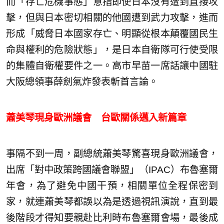
而「存亡危機事態」意指即使日本沒有遭到直接攻
擊，但與日本密切相關的他國遭到武力攻擊，進而
形成「威脅日本國家存亡、明顯從根本顛覆國民生
命與權利的危險狀態」，是日本自衛隊可行使受限
的集體自衛權要件之一。高市早苗一席話讓中國駐
大阪總領事薛劍氣炸發表斬首言論。
蕭美琴現身歐洲議會 台歐關係邁入新篇章
事隔不到一周，副總統蕭美琴驚喜現身歐洲議會，
出席「對中政策跨國議會聯盟」（IPAC）布魯塞爾
年會，為了避免中國干預，相關單位全程保密到
家，就連蕭美琴都誤以為是透過視訊演說，直到最
後階段才得知要親赴比利時布魯塞爾會場，最後成