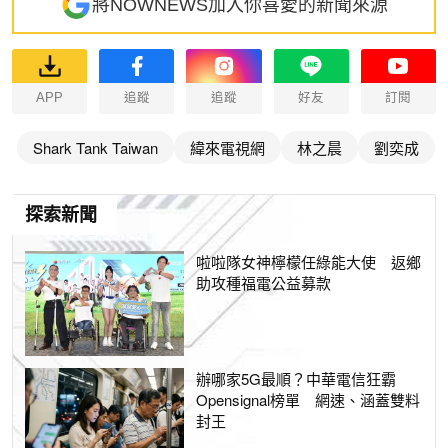
將NOWNEWS加入你喜愛的新聞來源
APP
追蹤
追蹤
好友
訂閱
Shark Tank Taiwan
緯來電視網
林之晨
劉奕成
探索新聞
啦啦隊女神檸檬任綠能大使 返鄉
助攻種福電公益募款
辦哪家5G最順？中華電信狂霸
Opensignal榜單 網速、涵蓋雙料
封王