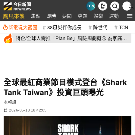
颱風來襲
焦點
即時
要聞
專題
娛樂
運動
全球
新電玩大觀園
88風災伴你成長
跨世代
TCN
特企/全球人壽推「Plan Be」風險規劃概念 為家庭建
立堅實防護網
全球最紅商業節目模式登台《Shark
Tank Taiwan》投資巨頭曝光
本報訊
2026-05-18 18:42:05