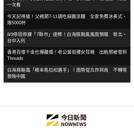
一次看
今天記得搶！父親節7-11請吃麻醬涼麵 全家免費冰美式、
限5000杯
8/9停班停課「7縣市」達標！白海豚颱風風雨預報 新北、
台中入列
香港百億千金也爆離婚！老公當街摟女狂親 出軌照被發到
Threads
白海豚颱風「根本馬拉松選手」！雨勢從北炸到南 不轉彎
登陸中國