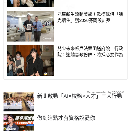
老屋新生流動美學！歐德傢俱「弧
光續生」獲2026芬蘭設計獎
兒少未來帳戶法案函送府院 行政
院：逾越憲政份際、將採必要作為
Recommended by
新北啟動「AI×校務×人才」三大行動
PR
做到這點才有資格說愛你