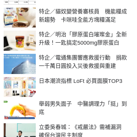
特企／貓奴變營養審核員 機能糧成
新趨勢 卡咪哇全能方塊糧滿足
特企／明治「膠原蛋白璀璨金」全新
升級！一匙搞定5000mg膠原蛋白
特企／電通集團響應救援行動 捐款
一千萬日圓投入災後救援與重建
日本潮流指標 LoFt 必買面膜TOP3
舉弱男失面子 中醫調理力「挺」到
底
立委吳春城：《戒嚴法》需補漏洞
確保台灣民主制度