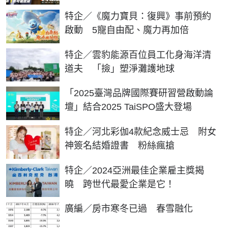
特企／《魔力寶貝：復興》事前預約
啟動 5寵自由配、魔力再加倍
特企／雲豹能源百位員工化身海洋清
道夫 「撿」塑淨灘護地球
「2025臺灣品牌國際賽研習營啟動論
壇」結合2025 TaiSPO盛大登場
特企／河北彩伽4款紀念威士忌 附女
神簽名結婚證書 粉絲瘋搶
特企／2024亞洲最佳企業雇主獎揭
曉 跨世代最愛企業是它！
廣編／房市寒冬已過 春雪融化