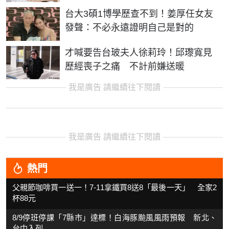
台大3碩1博學歷查不到！姜厚任女友
發聲：不必永遠證明自己是對的
才喊要告台玻夫人徐莉玲！邱瓈寬見
歷經喪子之痛 不計前嫌送暖
我是廣告 請繼續往下閱讀
我是廣告 請繼續往下閱讀
熱門
父親節咖啡買一送一！7-11拿鐵買8送8「最後一天」 全家2
杯88元
8/9停班停課「7縣市」達標！白海豚颱風風雨預報 新北、
台中入列