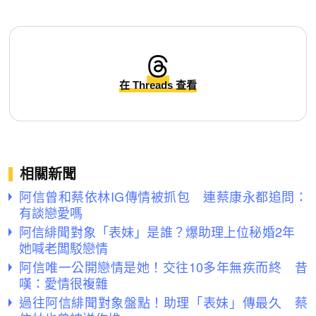
在 Threads 查看
相關新聞
阿信曾和蔡依林IG傳情被抓包 連蔡康永都追問：
有談戀愛嗎
阿信緋聞對象「表妹」是誰？爆助理上位秘婚2年
她喊老闆駁戀情
阿信唯一公開戀情是她！交往10多年無疾而終 昔
嘆：愛情很複雜
過往阿信緋聞對象盤點！助理「表妹」傳最久 蔡