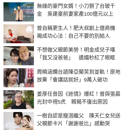
無緣的豪門女婿！小刀掰了台玻千
金 吳建豪前妻家產100億元以上
曾自稱更生人！肥大叔創上億商機
揭成功心法：自己不要的別給人
不想做父親節美勞！明金成兒子嘆
「我又沒爸爸」 遺孀秒紅了眼眶
周曉涵爛台語陳亞蘭笑到並軌！原地
放棄「會講話就好」9萬人破功
姜厚任昔因《迷情》爆紅！曾與張晨
光封中視5虎 親揭不復出原因
一樹自認是寵溺繼父 陳天仁女兒送
父親節卡片「謝謝爸比」感動哭