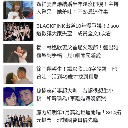
逸祥妻自爆結婚半年還沒開機！主持
人驚呆 她羞吐：不熟悉這件事
BLACKPINK出道10年爆爭議！Jisoo
道歉讓大家失望 成員全文1次看
獨／林逸欣喪父首過父親節！翻出婚
禮致詞手稿 見1細節充滿愛
徐子翔輕生！譚以欣118字發聲 他
曾吐：活到49歲才找到真愛
孫協志前妻超大咖！昔認很想生小
孩 和韓瑜為1事離婚每晚痛哭
魔力紅明年1月高雄世運開唱！8/14拓
元搶票 理想國會員優先購