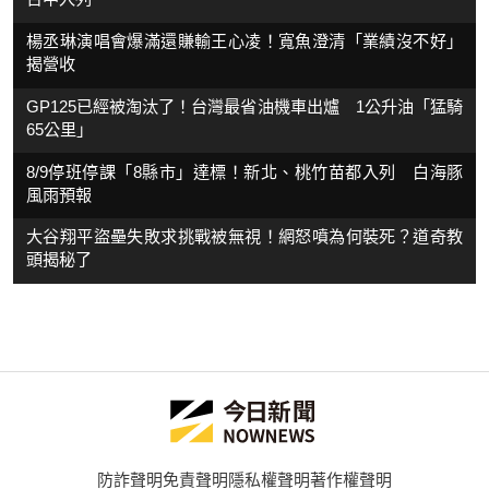
楊丞琳演唱會爆滿還賺輸王心凌！寬魚澄清「業績沒不好」
揭營收
GP125已經被淘汰了！台灣最省油機車出爐 1公升油「猛騎
65公里」
8/9停班停課「8縣市」達標！新北、桃竹苗都入列 白海豚
風雨預報
大谷翔平盜壘失敗求挑戰被無視！網怒噴為何裝死？道奇教
頭揭秘了
防詐聲明
免責聲明
隱私權聲明
著作權聲明