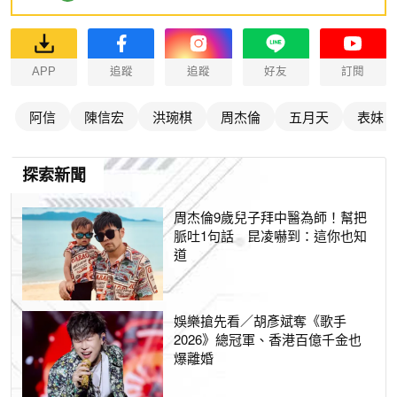
APP
追蹤
追蹤
好友
訂閱
阿信
陳信宏
洪琬棋
周杰倫
五月天
表妹
探索新聞
周杰倫9歲兒子拜中醫為師！幫把
脈吐1句話 昆凌嚇到：這你也知
道
娛樂搶先看／胡彥斌奪《歌手
2026》總冠軍、香港百億千金也
爆離婚