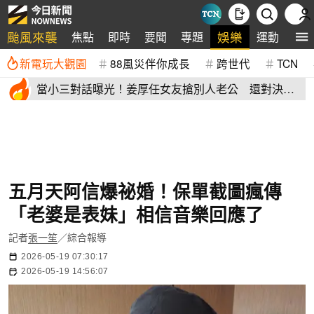
颱風來襲
娛樂
焦點
即時
要聞
專題
運動
全
新電玩大觀園
88風災伴你成長
跨世代
TCN
當小三對話曝光！姜厚任女友搶別人老公 還對決正
宮女兒開酸騷貨
五月天阿信爆祕婚！保單截圖瘋傳
「老婆是表妹」相信音樂回應了
記者
張一笙
／綜合報導
2026-05-19 07:30:17
2026-05-19 14:56:07