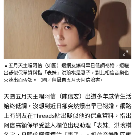
▲五月天主唱阿信（如圖）遭網友爆料早已低調祕婚，還曬
出疑似保單資料指「表妹」洪琬棋是妻子，對此相信音樂也
火速出面否認。（圖／翻攝自五月天阿信臉書）
天團五月天主唱阿信（陳信宏）出道多年感情生活
始終低調，沒想到近日卻突然爆出早已祕婚，網路
上有網友在Threads貼出疑似他的保單資料，指出
阿信高額保單受益人欄位出現助理「表妹」洪琬棋