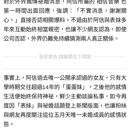
對於外界瘋傳祕婚消息，阿信所屬的 相信音樂 也
第一時間出面回應，強調：「不實消息，謝謝關
心。」直接否認相關爆料。不過由於阿信與表妹多
年來互動始終相當親密，也讓不少網友認為，即使
公司否認，外界仍難免持續猜測兩人真正關係。
我是廣告 請繼續往下閱讀
事實上，阿信過去唯一公開承認過的女友，只有大
學時期交往超過14年的「蛋蛋妹」，之後他的感情
生活便始終保持神祕，鮮少主動談論私事，如今再
度因「表妹」與祕婚話題登上新聞版面，也讓粉絲
與網友再度關注這位五月天唯一未婚成員的感情狀
態。