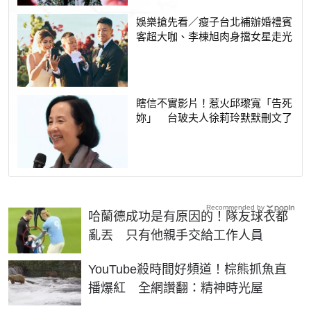
娛樂搶先看／瘦子台北補辦婚禮賓
客超大咖、李棟旭肉身擋女星走光
瞎信不實影片！惹火邱瓈寬「告死
妳」 台玻夫人徐莉玲默默刪文了
Recommended by
哈蘭德成功是有原因的！隊友球衣都
亂丟 只有他親手交給工作人員
YouTube殺時間好頻道！棕熊抓魚直
播爆紅 全網讚翻：精神時光屋