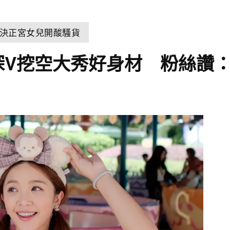
決正宮女兒開酸騷貨
深V挖空大秀好身材 粉絲讚