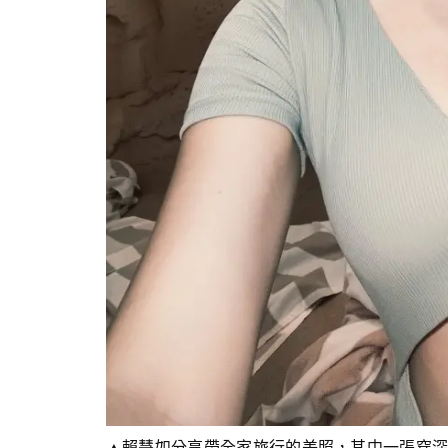
▲賴慧如分享帶全家旅行的美照，其中一張穿深V泳