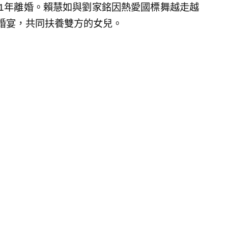
21年離婚。賴慧如與劉家銘因熱愛國標舞越走越
補辦婚宴，共同扶養雙方的女兒。