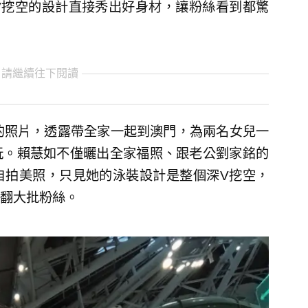
V挖空的設計直接秀出好身材，讓粉絲看到都驚
 請繼續往下閱讀
的照片，透露帶全家一起到澳門，為兩名女兒一
玩。賴慧如不僅曬出全家福照、跟老公劉家銘的
自拍美照，只見她的泳裝設計是整個深V挖空，
翻大批粉絲。