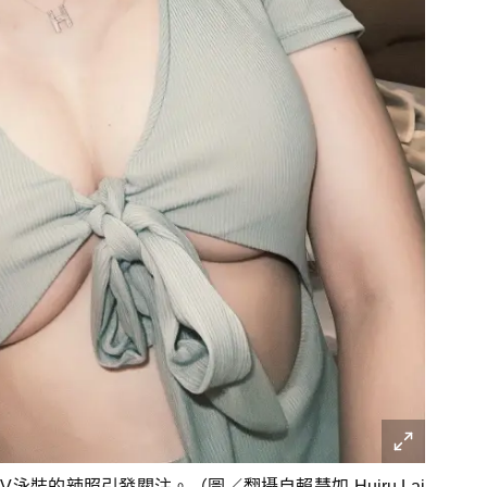
裝的辣照引發關注。（圖／翻攝自賴慧如 Huiru Lai