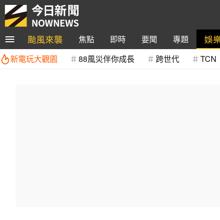
颱風來襲
娛
焦點
即時
要聞
專題
新電玩大觀園
88風災伴你成長
跨世代
TCN