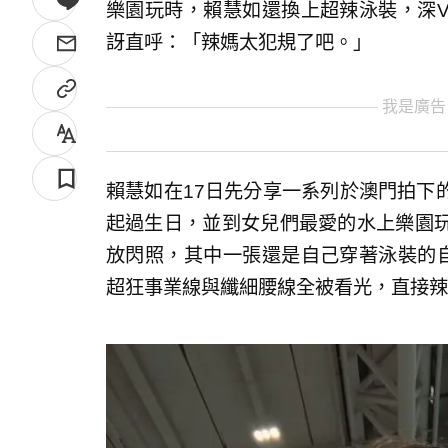
樂園玩時，賴慧如還換上超辣泳裝，深
訝直呼：「辣媽太犯規了吧。」
我是廣告
賴慧如在17日先分享一系列於澳門拍下
起過生日，並到女兒們最愛的水上樂園
放閃照，其中一張還是自己穿著泳裝的
超狂事業線與纖細腰線全被看光，直接辣