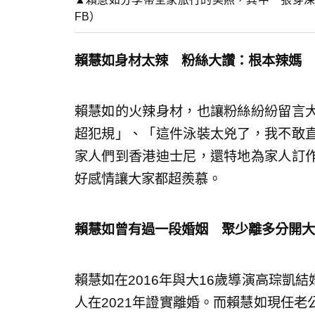
FB）
賴慧如身材太辣 粉絲大讚：根本辣媽
賴慧如的火辣身材，也讓粉絲紛紛留言
超犯規」、「這件泳裝太兇了，我不敢
家人們到香港迪士尼，還特地為家人訂
好感情讓大家都超羨慕。
賴慧如曾有過一段婚姻 聚少離多分開大
賴慧如在2016年與大16歲導演高琮凱
人在2021年證實離婚。而賴慧如現任