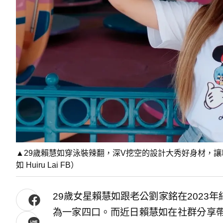
▲29歲賴慧如穿泳裝辣翻，深V挖空的設計大秀好身材，
如 Huiru Lai FB）
29歲女星賴慧如跟老公劉家銘在2023
為一家四口。而近日賴慧如在社群分享