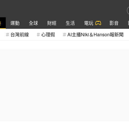
樂
運動
全球
財經
生活
電玩
影音
台灣前線
心理假
AI主播Niki＆Hanson報新聞