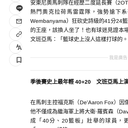
安東尼奧馬刺隊在經歷二度延長賽（2OT
熱門奧克拉荷馬雷霆隊，強勢搶下系列賽
Wembanyama）狂砍史詩級的41分
的王座，該換人坐了！也有球迷見證本
文班亞馬：「籃球史上沒人這樣打球的。
我是廣告
季後賽史上最年輕 40+20 文班亞馬上
在馬刺主控福克斯（De'Aaron Fo
他不僅成為繼海軍上將大衛·羅賓森（Davi
成「40分、20籃板」壯舉的球員，