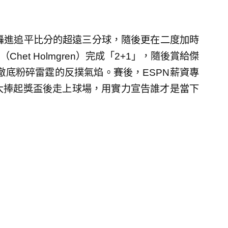
處轟進追平比分的超遠三分球，隨後更在二度加時
et Holmgren）完成「2+1」，隨後賞給傑
的火鍋，徹底粉碎雷霆的反撲氣焰。賽後，ESPN薪資專
大捧起獎盃後走上球場，用實力宣告誰才是當下