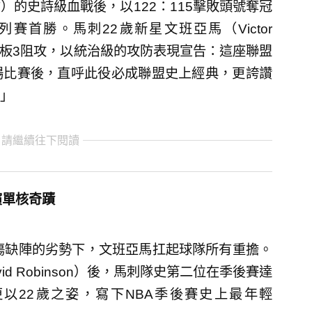
）的史詩級血戰後，以122：115擊敗頭號奪冠
首勝。馬刺22歲新星文班亞馬（Victor
24籃板3阻攻，以統治級的攻防表現宣告：這座聯盟
場比賽後，直呼此役必成聯盟史上經典，更誇讚
」
 請繼續往下閱讀
演單核奇蹟
x）因傷缺陣的劣勢下，文班亞馬扛起球隊所有重擔。
d Robinson）後，馬刺隊史第二位在季後賽達
更以22歲之姿，寫下NBA季後賽史上最年輕