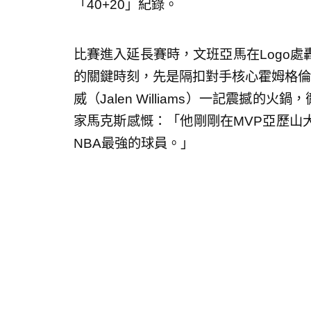
「40+20」紀錄。
比賽進入延長賽時，文班亞馬在Logo
的關鍵時刻，先是隔扣對手核心霍姆格倫（Ch
威（Jalen Williams）一記震撼
家馬克斯感慨：「他剛剛在MVP亞歷山
NBA最強的球員。」