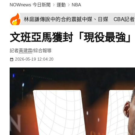
NOWnews 今日新聞
運動
NBA
林庭謙傳說中的合約震撼中媒、日媒 CBA記
文班亞馬獲封「現役最強」
記者
黃建霖
/綜合報導
2026-05-19 12:04:20