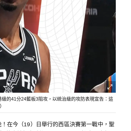
狂砍史詩級的41分24籃板3阻攻，以統治級的攻防表現宣告：這
）
晚！在今（19）日舉行的西區決賽第一戰中，聖