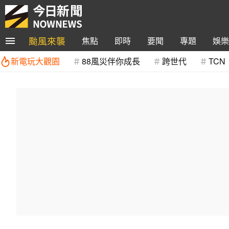
颱風來襲
焦點
即時
要聞
專題
娛樂
新電玩大觀園
88風災伴你成長
跨世代
TCN