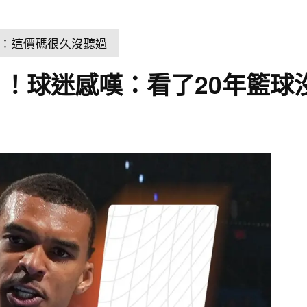
者：這價碼很久沒聽過
！球迷感嘆：看了20年籃球