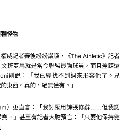
這種怪物
者賽後紛紛讚嘆，《The Athletic》記者
ki）：「文班亞馬就是當今聯盟最強球員，而且差距還
araheni則說：「我已經找不到詞來形容他了。兄
樣的東西。真的，絕無僅有。」
Nehm）更直言：「我討厭用誇張修辭……但我認
球賽。」甚至有記者大膽預言：「只要他保持健
」