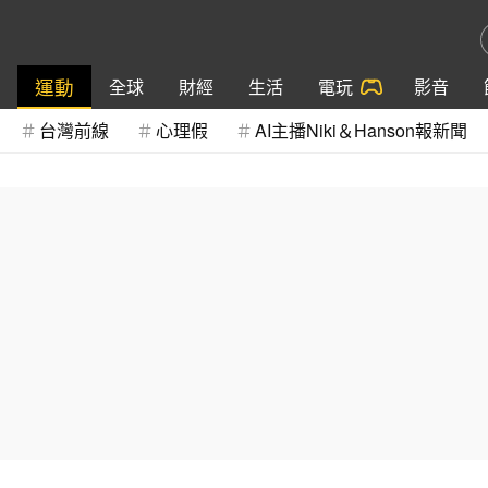
運動
全球
財經
生活
電玩
影音
台灣前線
心理假
AI主播Niki＆Hanson報新聞