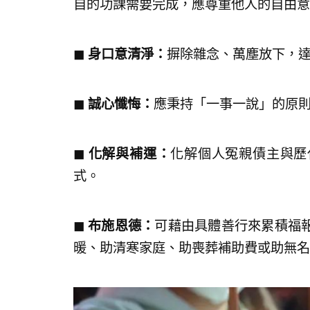
自的功課需要完成，應尊重他人的自由意
◼︎ 身口意清淨：
摒除雜念、萬塵放下，
◼︎ 誠心懺悔：
應秉持「一事一說」的原
◼︎ 化解與補運：
化解個人冤親債主與歷
式。
◼︎ 布施恩德：
可藉由具體善行來累積福
暖、助清寒家庭、助喪葬補助費或助無名