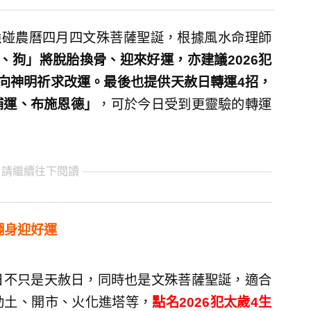
強碰農曆四月四文殊菩薩聖誕，根據風水命理師
、狗」將脫胎換骨、迎來好運，亦建議2026犯
向神明祈求改運。最後也提供天赦日轉運4招，
補運、布施恩德」
，可於今日受到更靈驗的轉運
 請繼續往下閱讀
翻身迎好運
0日不只是天赦日，同時也是文殊菩薩聖誕，適合
動土、開市、火化進塔等，
點名2026犯太歲4生