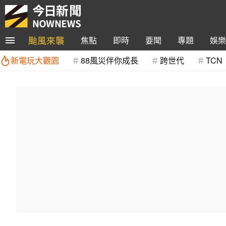
颱風來襲
焦點
即時
要聞
專題
娛樂
新電玩大觀園
88風災伴你成長
跨世代
TCN