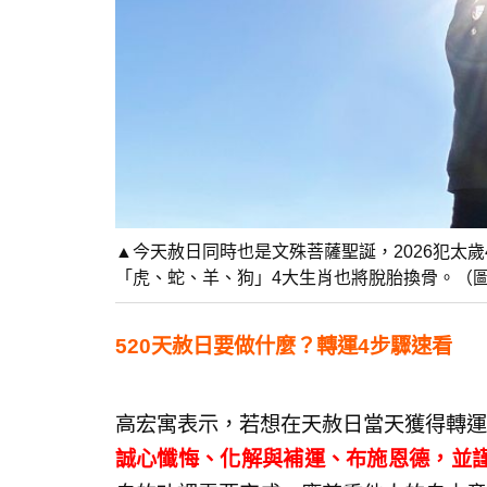
▲今天赦日同時也是文殊菩薩聖誕，2026犯太
「虎、蛇、羊、狗」4大生肖也將脫胎換骨。（圖／
520天赦日要做什麼？轉運4步驟速看
高宏寓表示，若想在天赦日當天獲得轉運
誠心懺悔、化解與補運、布施恩德，並