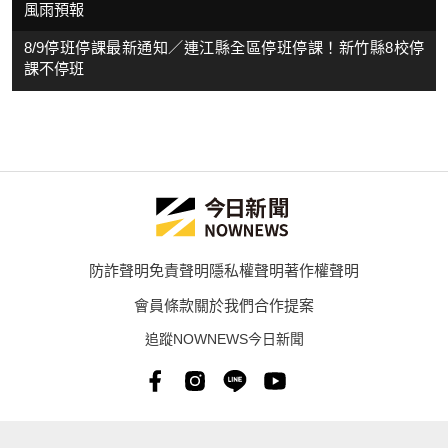
風雨預報
8/9停班停課最新通知／連江縣全區停班停課！新竹縣8校停
課不停班
防詐聲明
免責聲明
隱私權聲明
著作權聲明
會員條款
關於我們
合作提案
追蹤NOWNEWS今日新聞