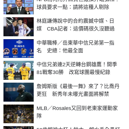
球員要求一點：請將這種人剔除
林庭謙傳說中的合約震撼中媒、日
媒 CBA記者：這價碼很久沒聽過
中華職棒／岳東華中信兄弟第一指
名 史總：他最全面
中信兄弟連2天逆轉台鋼雄鷹！開季
81戰奪30勝 改寫球團最慢紀錄
詹姆斯版《最後一舞》來了？比喬丹
更狂 新秀年未曝光畫面將解禁
MLB／Rosales又回到老東家運動家
隊