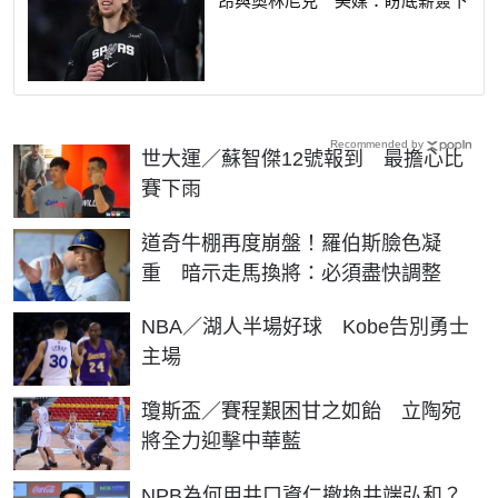
Recommended by
世大運／蘇智傑12號報到 最擔心比
賽下雨
道奇牛棚再度崩盤！羅伯斯臉色凝
重 暗示走馬換將：必須盡快調整
NBA／湖人半場好球 Kobe告別勇士
主場
瓊斯盃／賽程艱困甘之如飴 立陶宛
將全力迎擊中華藍
NPB為何用井口資仁撤換井端弘和？