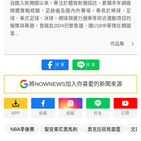
自踏入新聞圈以來，專注於體育新聞採訪，累積多年網路
媒體實戰經驗，足跡遍及國內外賽場，專長於棒球、足
球、美式足球、冰球、網球與健力健美等綜合運動項目的
報導與專題。曾親赴2024巴黎奧運、隨U18中華隊在韓國
釜...
作品集
分享
分享
將NOWNEWS加入你喜愛的新聞來源
APP
追蹤
追蹤
好友
訂閱
NBA季後賽
聖安東尼奧馬刺
奧克拉荷馬雷霆
文班