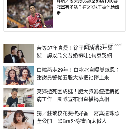
評論／周天成36歲拿超級1000賽
冠軍有多猛？這6位球王被他給熬
走
Recommended by
苦等37年真愛！徐子翔結婚2年驟
逝 譚以欣父昔婚禮吐1句惹哭網
白曉燕走29年！白冰冰自曝變感恩：
謝謝員警從五股大排把祂撈上來
突猝逝死因成謎！肥大叔暴瘦遭猜抱
病工作 團隊宣布開直播揭真相
獨／莊敬校花斐棋好香！寫真遺珠照
全公開 黑Bra外穿畫面太傲人