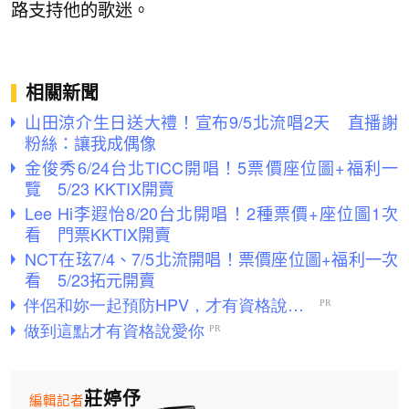
路支持他的歌迷。
相關新聞
山田涼介生日送大禮！宣布9/5北流唱2天 直播謝
粉絲：讓我成偶像
金俊秀6/24台北TICC開唱！5票價座位圖+福利一
覽 5/23 KKTIX開賣
Lee Hi李遐怡8/20台北開唱！2種票價+座位圖1次
看 門票KKTIX開賣
NCT在玹7/4、7/5北流開唱！票價座位圖+福利一次
看 5/23拓元開賣
莊婷伃
編輯記者