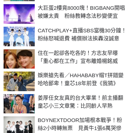
大巨蛋2樓竟8000塊！BIGBANG開唱
被嫌太貴 粉絲教轉念法秒變便宜
CATCHPLAY+直播SBS當機30分鐘！
粉絲怒喊退費 補償辦法挨轟沒誠意
住在一起卻各吃各的！方志友早曝
「重心都在工作」宣布離婚楊銘威
娛樂搶先看／HAHABABY帽T拼錯變
哈哈鄙卑！童芯18年前登《我猜》
姜厚任女友真的台大畢業！前主播翻
童芯小三文章驚：比同齡人早熟
BOYNEXTDOOR加場根本戰爭！粉
絲2小時轉無票 見黃牛1張6萬哭慘