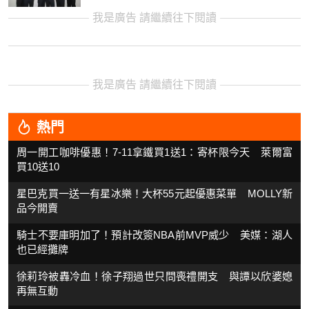
我是廣告 請繼續往下閱讀
我是廣告 請繼續往下閱讀
熱門
周一開工咖啡優惠！7-11拿鐵買1送1：寄杯限今天 萊爾富
買10送10
星巴克買一送一有星冰樂！大杯55元起優惠菜單 MOLLY新
品今開賣
騎士不要庫明加了！預計改簽NBA前MVP威少 美媒：湖人
也已經攤牌
徐莉玲被轟冷血！徐子翔過世只問喪禮開支 與譚以欣婆媳
再無互動