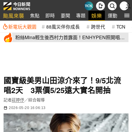
颱風來襲
娛樂
焦點
即時
要聞
專題
運動
全
新電玩大觀園
88風災伴你成長
跨世代
TCN
粉絲Mina輕生後西村力首露面！ENHYPEN照開唱
他1句話惹眾怒
國寶級美男山田涼介來了！9/5北流
唱2天 3票價5/25遠大實名開抽
記者
莊婷伃
／綜合報導
2026-05-20 16:06:13