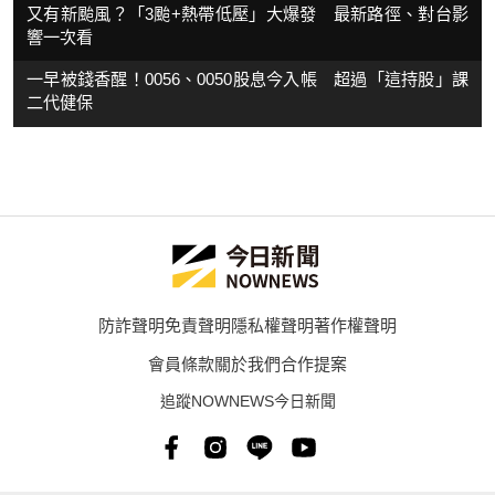
又有新颱風？「3颱+熱帶低壓」大爆發 最新路徑、對台影
響一次看
一早被錢香醒！0056、0050股息今入帳 超過「這持股」課
二代健保
防詐聲明
免責聲明
隱私權聲明
著作權聲明
會員條款
關於我們
合作提案
追蹤NOWNEWS今日新聞