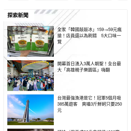
探索新聞
全家「韓國敲敲冰」159→59元瘋
搶！店員還以為刷錯 5大口味一
覽
開幕首日湧入3萬人朝聖！全台最
大「高雄親子樂園區」嗨翻
台灣最強漁港是它！冠軍5個月吸
385萬遊客 爽嗑3斤鮮蚵只要250
元