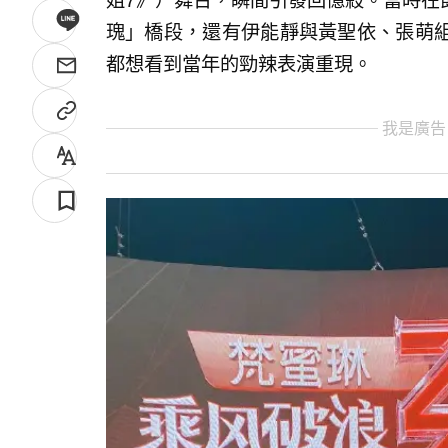
姐7》）舞台，瞬間引發回憶殺。當時在
瑰」橋段，還有伊能靜與黃聖依、張萌
都想看到當年的勁辣表演重現。
我是廣告