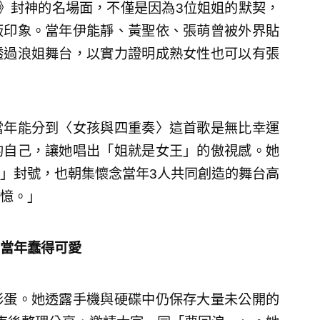
》封神的名場面，不僅是因為3位姐姐的默契，
板印象。當年伊能靜、黃聖依、張萌曾被外界貼
透過浪姐舞台，以實力證明成熟女性也可以有張
當年能分到〈女孩與四重奏〉這首歌是無比幸運
的自己，讓她唱出「姐就是女王」的傲視感。她
」封號，也朝集懷念當年3人共同創造的舞台高
憶。」
當年蠢得可愛
彩蛋。她透露手機與硬碟中仍保存大量未公開的