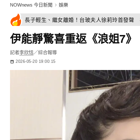
NOWnews 今日新聞
娛樂
長子輕生、繼女離婚！台玻夫人徐莉玲首發聲 
伊能靜驚喜重返《浪姐7》
記者
李欣恬
／綜合報導
2026-05-20 19:00:15