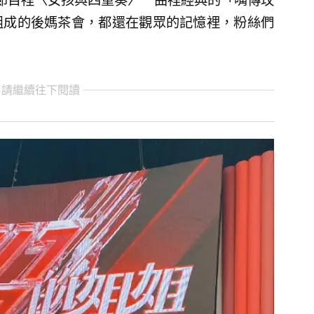
節目裡〈女孩與四重奏〉一曲裡經典的「嘴傳玫
組成的後媽茶會，都還在觀眾的記憶裡，粉絲們
 請繼續往下閱讀