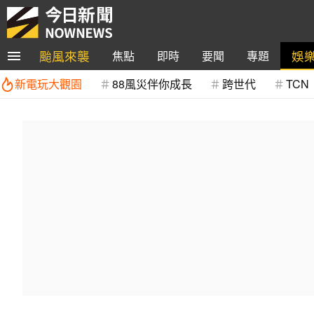
颱風來襲
娛
焦點
即時
要聞
專題
新電玩大觀園
88風災伴你成長
跨世代
TCN