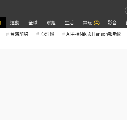
樂
運動
全球
財經
生活
電玩
影音
台灣前線
心理假
AI主播Niki＆Hanson報新聞