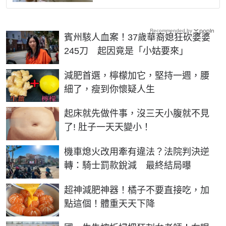
Recommended by
賓州駭人血案！37歲華裔媳狂砍婆婆
245刀 起因竟是「小姑要來」
PR
減肥首選，檸檬加它，堅持一週，腰
細了，瘦到你懷疑人生
PR
起床就先做件事，沒三天小腹就不見
了! 肚子一天天變小！
機車熄火改用牽有違法？法院判決逆
轉：騎士罰款銳減 最終結局曝
PR
超神減肥神器！橘子不要直接吃，加
點這個！體重天天下降