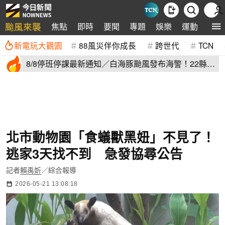
颱風來襲
焦點
即時
要聞
專題
娛樂
運動
全球
新電玩大觀園
88風災伴你成長
跨世代
TCN
8/8停班停課最新通知／白海豚颱風發布海警！22縣市
正常上班上課
北市動物園「食蟻獸黑妞」不見了！
逃家3天找不到 急發協尋公告
記者
賴禹妡
／綜合報導
2026-05-21 13:08:18