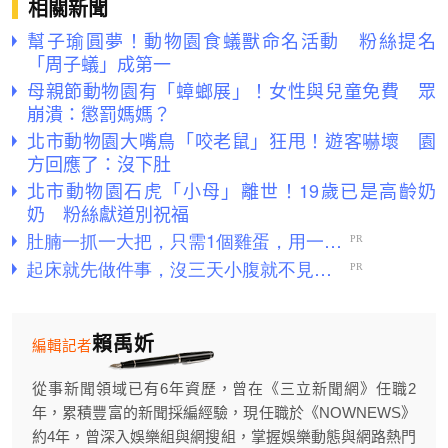
相關新聞
幫子瑜圓夢！動物園食蟻獸命名活動 粉絲提名
「周子蟻」成第一
母親節動物園有「蟑螂展」！女性與兒童免費 眾
崩潰：懲罰媽媽？
北市動物園大嘴鳥「咬老鼠」狂甩！遊客嚇壞 園
方回應了：沒下肚
北市動物園石虎「小母」離世！19歲已是高齡奶
奶 粉絲獻道別祝福
賴禹妡
編輯記者
從事新聞領域已有6年資歷，曾在《三立新聞網》任職2
年，累積豐富的新聞採編經驗，現任職於《NOWNEWS》
約4年，曾深入娛樂組與網搜組，掌握娛樂動態與網路熱門