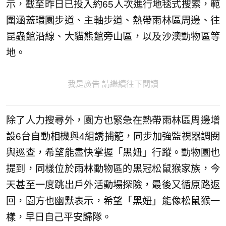
示，截至昨日已投入約65人次進行地毯式搜索，範
圍涵蓋環園步道、主軸步道、熱帶雨林區周邊、往
昆蟲館沿線、大貓熊館旁山區，以及沙澳動物區等
地。
我是廣告 請繼續往下閱讀
除了人力搜尋外，園方也緊急在熱帶雨林區周邊增
設6台自動相機與4組誘捕籠，同步加強監視器調閱
與巡查，希望能盡快掌握「黑妞」行蹤。動物園也
提到，同樣位於雨林動物區的黑冠松鼠猴家族，今
天甚至一度跳出戶外活動場探險，最後又循原路返
回，園方也幽默表示，希望「黑妞」能像松鼠猴一
樣，早日自己平安歸隊。