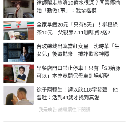
律師騙走慈濟10億水很深？同業揶揄
她「勤做1事」：我輩楷模
全家拿鐵20元「只有5天」！柳橙綠
茶10元 父親節7-11咖啡買2送2
台玻總裁出軌當紅女星！沈時華「生
女兒」後遭拋棄 捲詐欺案神隱
早餐店門口禁止停車！只有「SJ始源
可以」本尊竟開保母車到場朝聖
徐子翔輕生！譚以欣118字發聲 他
曾吐：活到49歲才找到真愛
我是廣告 請繼續往下閱讀