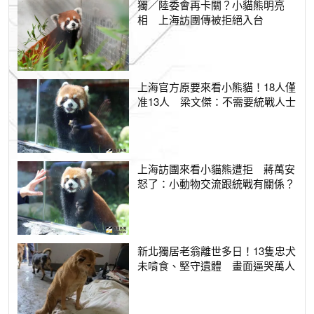
獨／陸委會再卡關？小貓熊明亮
相 上海訪團傳被拒絕入台
上海官方原要來看小熊貓！18人僅
准13人 梁文傑：不需要統戰人士
上海訪團來看小貓熊遭拒 蔣萬安
怒了：小動物交流跟統戰有關係？
新北獨居老翁離世多日！13隻忠犬
未啃食、堅守遺體 畫面逼哭萬人