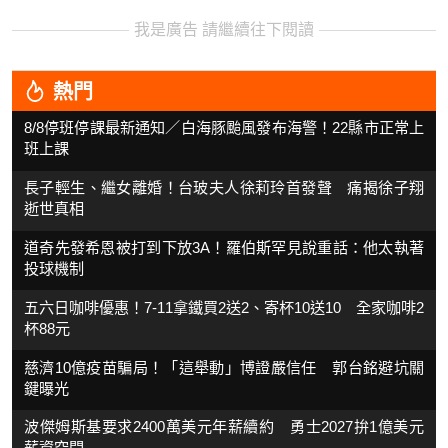
我是廣告 請繼續往下閱讀
熱門
8/8停班停課最新通知／白海豚颱風發布海警！22縣市正常上
班上課
長子輕生、繼女離婚！台玻夫人徐莉玲首發聲 痛揭徐子翔
逝世真相
道奇先發希恩被打到下放3A！羅伯斯罕見說重話：他太執著
投球機制
五六日咖啡優惠！7-11拿鐵買2送2、寄杯10送10 全家咖啡2
杯88元
慈濟10億疫苗騙局！「這舉動」博證嚴信任 郭台銘避坑關
鍵曝光
波傑姆斯基要求2400萬美元年薪續約 勇士2027拚1億美元
薪資空間