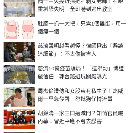
國一生失控折掃把狂刺女老師！右眼
重創恐失明 全班嚇到逃出教室
PR
肚腩一抓一大把，只需1個雞蛋，用一
個瘦一個
慈濟聲明越看越怪？律師揪出「避談
這細節」：不太像被害人
慈濟10億疫苗騙局！「這舉動」博證
嚴信任 郭台銘避坑關鍵曝光
周杰倫遭傳和女股東有私生子！杰威
爾一早急發聲 怒批狗仔博流量
胡錦濤一家三口遭滅門？知情官員曝
內幕：習近平應不會去謀害