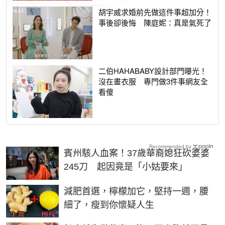
胡宇威求婚前先做這件事超加分！
事後卻後悔 陳庭妮：真是氣死了
二伯HAHABABY設計部門曝光！
沒在畫衣服 專門做3件事網友全
看傻
Recommended by
賓州駭人血案！37歲華裔媳狂砍婆婆
245刀 起因竟是「小姑要來」
PR
減肥首選，檸檬加它，堅持一週，腰
細了，瘦到你懷疑人生