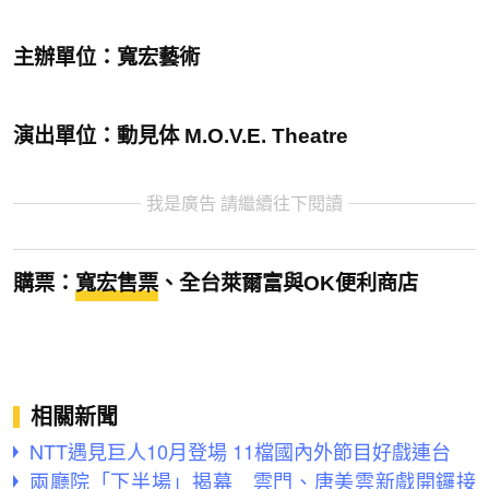
主辦單位：寬宏藝術
演出單位：動見体 M.O.V.E. Theatre
我是廣告 請繼續往下閱讀
購票：
寬宏售票
、全台萊爾富與OK便利商店
相關新聞
NTT遇見巨人10月登場 11檔國內外節目好戲連台
兩廳院「下半場」揭幕 雲門、唐美雲新戲開鑼接