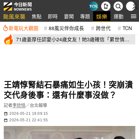
颱風來襲
娛樂
焦點
即時
要聞
專題
運動
全
新電玩大觀園
88風災伴你成長
跨世代
TCN
71歲姜厚任認愛小24歲女友！她3歲確信「累世情
緣」小一寫信示愛
王靖惇腎結石暴痛如生小孩！突崩潰
交代身後事：還有什麼事沒做？
記者
李欣恬
／台北報導
2026-05-21 19:09:15
2026-05-21 22:41:55