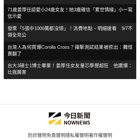
71歲姜厚任認愛小24歲女友！她3歲確信「累世情緣」小一寫
信示愛
發票「5張中1000萬都沒領」！消費地點、明細速看 9/7不
領全充公
台灣人為何買爆Corolla Cross？撞擊測試結果被挖出：難怪
賣翻了
台大3碩士1博士畢業！姜厚任女友童芯學歷超狂 他讚爆：
比我厲害
防詐聲明
免責聲明
隱私權聲明
著作權聲明