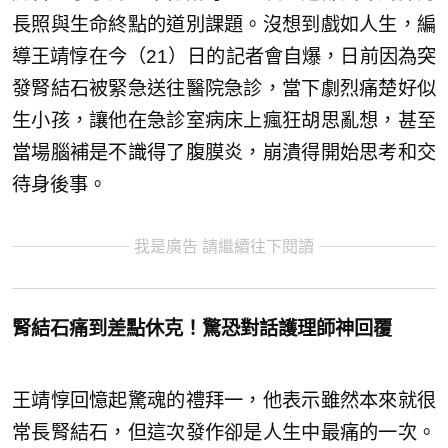
長照與生命終點的道別課題。沒想到戲如人生，編
導王靖惇在今（21）日的記者會自爆，日前因為突
發腎結石被緊急送往醫院急診，當下劇烈痛楚好似
生小孩，讓他在急診室病床上瘋狂胡思亂想，甚至
當場腦補是不識得了腹膜炎，崩潰得開始思考和交
待身後事。
我是廣告 請繼續往下閱讀
腎結石痛到差點休克！驚恐對話護理師神回覆
王靖惇回憶起驚魂的禮拜一，他表示雖然本來就很
常長腎結石，但這次發作卻是人生中最痛的一次。