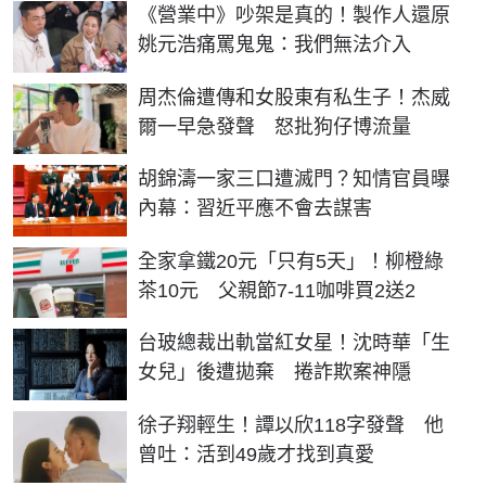
《營業中》吵架是真的！製作人還原
姚元浩痛罵鬼鬼：我們無法介入
周杰倫遭傳和女股東有私生子！杰威
爾一早急發聲 怒批狗仔博流量
胡錦濤一家三口遭滅門？知情官員曝
內幕：習近平應不會去謀害
全家拿鐵20元「只有5天」！柳橙綠
茶10元 父親節7-11咖啡買2送2
台玻總裁出軌當紅女星！沈時華「生
女兒」後遭拋棄 捲詐欺案神隱
徐子翔輕生！譚以欣118字發聲 他
曾吐：活到49歲才找到真愛