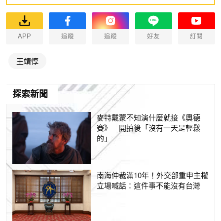
APP
追蹤
追蹤
好友
訂閱
王靖惇
探索新聞
麥特戴蒙不知演什麼就接《奧德
賽》 開拍後「沒有一天是輕鬆
的」
南海仲裁滿10年！外交部重申主權
立場喊話：這件事不能沒有台灣