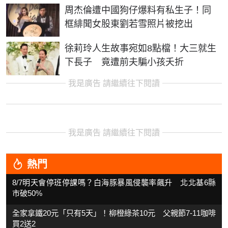
周杰倫遭中國狗仔爆料有私生子！同
框緋聞女股東劉若雪照片被挖出
徐莉玲人生故事宛如8點檔！大三就生
下長子 竟遭前夫騙小孩夭折
我是廣告 請繼續往下閱讀
我是廣告 請繼續往下閱讀
熱門
8/7明天會停班停課嗎？白海豚暴風侵襲率飆升 北北基6縣
市破50%
全家拿鐵20元「只有5天」！柳橙綠茶10元 父親節7-11咖啡
買2送2