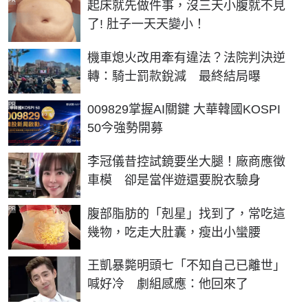
PR
起床就先做件事，沒三天小腹就不見
了! 肚子一天天變小！
機車熄火改用牽有違法？法院判決逆
轉：騎士罰款銳減 最終結局曝
PR
009829掌握AI關鍵 大華韓國KOSPI
50今強勢開募
李冠儀昔控試鏡要坐大腿！廠商應徵
車模 卻是當伴遊還要脫衣驗身
PR
腹部脂肪的「剋星」找到了，常吃這
幾物，吃走大肚囊，瘦出小蠻腰
王凱暴斃明頭七「不知自己已離世」
喊好冷 劇組感應：他回來了