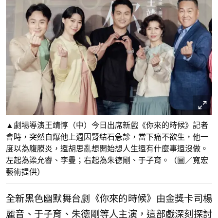
▲劇場導演王靖惇（中）今日出席新戲《你來的時候》記者
會時，突然自爆他上週因腎結石急診，當下痛不欲生，他一
度以為腹膜炎，還胡思亂想開始想人生還有什麼事還沒做。
左起為梁允睿、李曼；右起為朱德剛、于子育。（圖／寬宏
藝術提供）
全新黑色幽默舞台劇《你來的時候》由金獎卡司楊
麗音、于子育、朱德剛等人主演，這部戲深刻探討