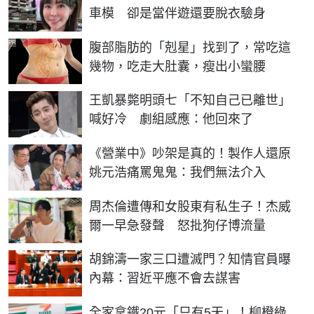
車模 卻是當伴遊還要脫衣驗身
PR
腹部脂肪的「剋星」找到了，常吃這
幾物，吃走大肚囊，瘦出小蠻腰
王凱暴斃明頭七「不知自己已離世」
喊好冷 劇組感應：他回來了
《營業中》吵架是真的！製作人還原
姚元浩痛罵鬼鬼：我們無法介入
周杰倫遭傳和女股東有私生子！杰威
爾一早急發聲 怒批狗仔博流量
胡錦濤一家三口遭滅門？知情官員曝
內幕：習近平應不會去謀害
全家拿鐵20元「只有5天」！柳橙綠