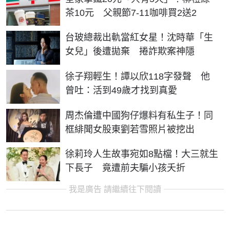
茶10元 父親節7-11咖啡買2送2
台玻總裁出軌當紅女星！沈時華「生
女兒」後遭拋棄 捲詐欺案神隱
徐子翔輕生！譚以欣118字發聲 他
曾吐：活到49歲才找到真愛
周杰倫遭中國狗仔爆料有私生子！同
框緋聞女股東劉若雪照片被挖出
徐莉玲人生故事宛如8點檔！大三就生
下長子 竟遭前夫騙小孩夭折
我是廣告 請繼續往下閱讀