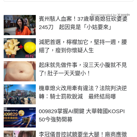
Recommended by
賓州駭人血案！37歲華裔媳狂砍婆婆
245刀 起因竟是「小姑要來」
PR
減肥首選，檸檬加它，堅持一週，腰
細了，瘦到你懷疑人生
PR
起床就先做件事，沒三天小腹就不見
了! 肚子一天天變小！
機車熄火改用牽有違法？法院判決逆
轉：騎士罰款銳減 最終結局曝
PR
009829掌握AI關鍵 大華韓國KOSPI
50今強勢開募
李冠儀昔控試鏡要坐大腿！廠商應徵