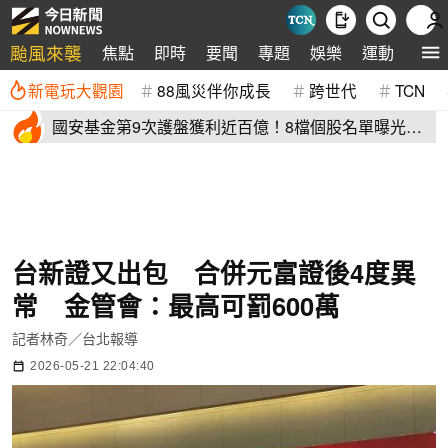
颱風來襲
焦點
即時
要聞
專題
娛樂
運動
全球
新電玩大觀園
88風災伴你成長
跨世代
TCN
國安基金第9次護盤獲利近百億！8檔個股名單曝光
光台積電賺77億
台新證又出包 合併元富證後4度異
常 金管會：最高可罰600萬
記者林奇／台北報導
2026-05-21 22:04:40