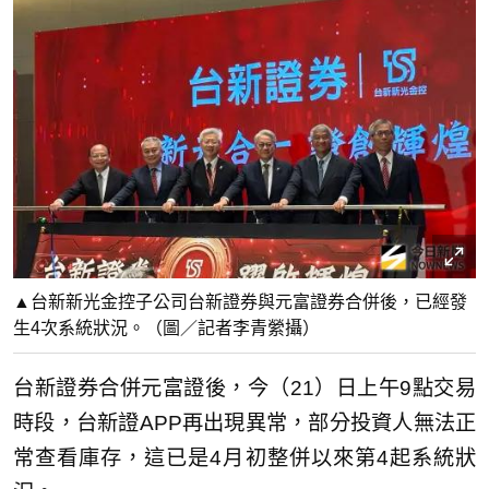
▲台新新光金控子公司台新證券與元富證券合併後，已經發
生4次系統狀況。（圖／記者李青縈攝）
台新證券合併元富證後，今（21）日上午9點交易
時段，台新證APP再出現異常，部分投資人無法正
常查看庫存，這已是4月初整併以來第4起系統狀