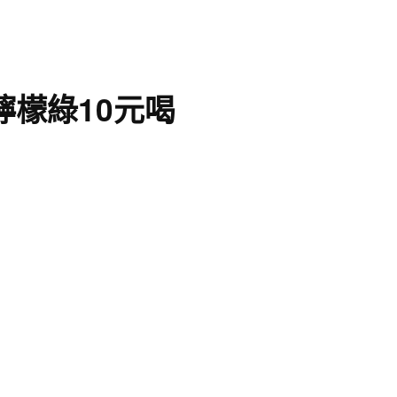
檸檬綠10元喝