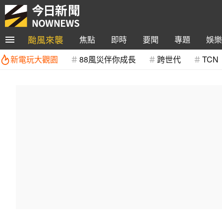
颱風來襲
焦點
即時
要聞
專題
娛樂
新電玩大觀園
88風災伴你成長
跨世代
TCN