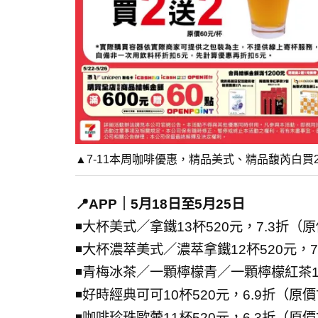
▲7-11本周咖啡優惠，精品美式、精品馥芮白買2
📍APP｜5月18日至5月25日
◾大杯美式／拿鐵13杯520元，7.3折（
◾大杯濃萃美式／濃萃拿鐵12杯520元，7
◾青梅冰茶／一顆檸檬青／一顆檸檬紅茶14
◾好時經典可可10杯520元，6.9折（原價
◾咖啡珍珠歐蕾11杯520元，6.3折（原價