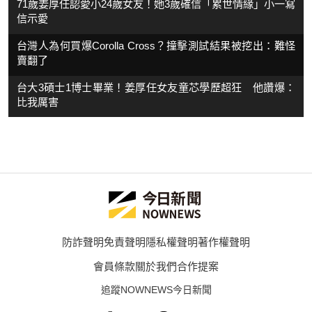
71歲姜厚任認愛小24歲女友！她3歲確信「累世情緣」小一寫
信示愛
台灣人為何買爆Corolla Cross？撞擊測試結果被挖出：難怪
賣翻了
台大3碩士1博士畢業！姜厚任女友童芯學歷超狂 他讚爆：
比我厲害
防詐聲明
免責聲明
隱私權聲明
著作權聲明
會員條款
關於我們
合作提案
追蹤NOWNEWS今日新聞