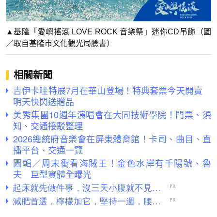
▲基隆「愛嶼搖滾 LOVE ROCK 音樂祭」迷你CD吊飾（圖
／取自基隆市文化觀光局臉書）
相關新聞
吉伊卡哇特展7月在華山登場！特典套票今天開賣
明天快閃送贈品
美秀集團10週年演唱會在大同技術學院！門票、須
知、交通接駁整理
2026總統府音樂會在屏東體育館！卡司、曲目、直
播平台、交通一覽
圖輯／周末衝看海賊王！金色水岸有千陽號、魯
夫 巨型實體全曝光