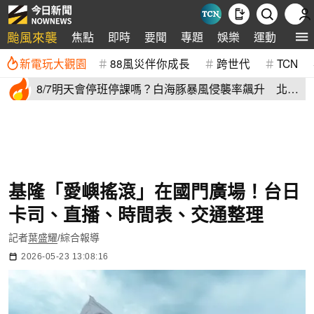
颱風來襲
焦點
即時
要聞
專題
娛樂
運動
全球
新電玩大觀園
88風災伴你成長
跨世代
TCN
8/7明天會停班停課嗎？白海豚暴風侵襲率飆升 北北
基6縣市破50%
基隆「愛嶼搖滾」在國門廣場！台日
卡司、直播、時間表、交通整理
記者
葉盛耀
/綜合報導
2026-05-23 13:08:16