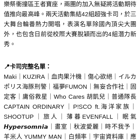
樂祭衝撞區王者寶座，兩團的加入無疑將活動期待
值推向最高峰。兩天活動集結42組超強卡司，於三
大舞台輪番熱力開唱，表演名單除國內頂尖大團
外，也包含日前從校際大賽脫穎而出的4組潛力新
秀。
📍卡司完整名單：
Maki｜KUZIRA｜血肉果汁機｜傷心欲絕｜イルカ
ポリス海豚刑警｜福夢FUMON｜無妄合作社｜固
定客｜庸俗救星｜Who Cares 胡凱兒｜普通隊長
CAPTAIN ORDINARY｜P!SCO ft.海洋家族｜
SHOOTUP｜旅人｜薄暮EVENFALL｜眠氣
𝙃𝙮𝙥𝙚𝙧𝙨𝙤𝙢𝙣𝙞𝙖｜畫室｜秋波愛麗｜時不我予｜
羊米人 YUMMY MAN｜白頻率｜宇宙資料庫｜應