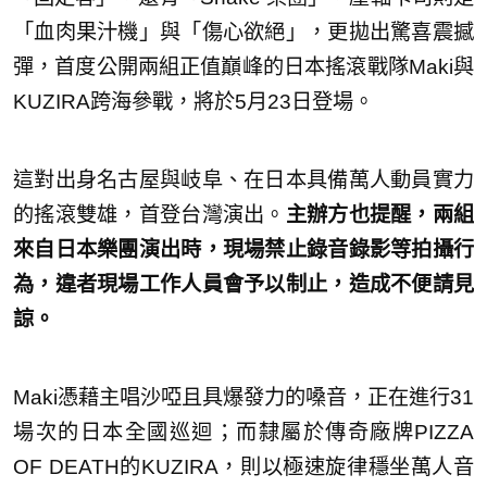
「血肉果汁機」與「傷心欲絕」，更拋出驚喜震撼
彈，首度公開兩組正值巔峰的日本搖滾戰隊Maki與
KUZIRA跨海參戰，將於5月23日登場。
這對出身名古屋與岐阜、在日本具備萬人動員實力
的搖滾雙雄，首登台灣演出。
主辦方也提醒，兩組
來自日本樂團演出時，現場禁止錄音錄影等拍攝行
為，違者現場工作人員會予以制止，造成不便請見
諒。
Maki憑藉主唱沙啞且具爆發力的嗓音，正在進行31
場次的日本全國巡迴；而隸屬於傳奇廠牌PIZZA
OF DEATH的KUZIRA，則以極速旋律穩坐萬人音