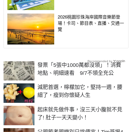
2026桃園珍珠海岸國際音樂節登
場！卡司、節目表、直播、交通一
覽
Recommended by
發票「5張中1000萬都沒領」！消費
地點、明細速看 9/7不領全充公
PR
減肥首選，檸檬加它，堅持一週，腰
細了，瘦到你懷疑人生
PR
起床就先做件事，沒三天小腹就不見
了! 肚子一天天變小！
父親節孝親機別只挑便宜！Tim哥揭4