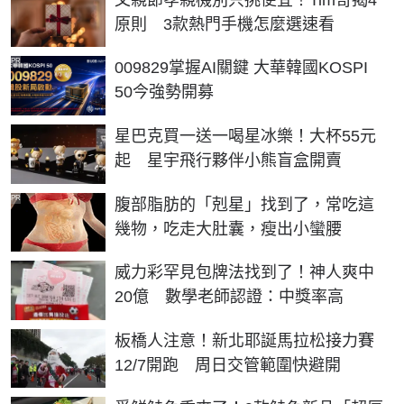
原則 3款熱門手機怎麼選速看
PR
009829掌握AI關鍵 大華韓國KOSPI
50今強勢開募
星巴克買一送一喝星冰樂！大杯55元
起 星宇飛行夥伴小熊盲盒開賣
PR
腹部脂肪的「剋星」找到了，常吃這
幾物，吃走大肚囊，瘦出小蠻腰
威力彩罕見包牌法找到了！神人爽中
20億 數學老師認證：中獎率高
板橋人注意！新北耶誕馬拉松接力賽
12/7開跑 周日交管範圍快避開