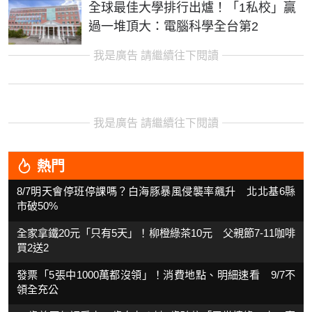
全球最佳大學排行出爐！「1私校」贏
過一堆頂大：電腦科學全台第2
我是廣告 請繼續往下閱讀
我是廣告 請繼續往下閱讀
熱門
8/7明天會停班停課嗎？白海豚暴風侵襲率飆升 北北基6縣
市破50%
全家拿鐵20元「只有5天」！柳橙綠茶10元 父親節7-11咖啡
買2送2
發票「5張中1000萬都沒領」！消費地點、明細速看 9/7不
領全充公