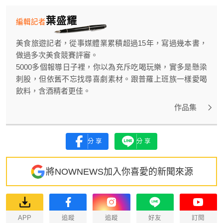
葉盛耀
編輯記者
美食旅遊記者，從事媒體業累積超過15年，寫過幾本書，
做過多次美食競賽評審。
5000多個報導日子裡，你以為充斥吃喝玩樂，實多是懸梁
刺股，但依舊不忘找尋喜劇素材。跟普羅上班族一樣愛喝
飲料，含酒精者更佳。
作品集
分享
分享
將NOWNEWS加入你喜愛的新聞來源
APP
追蹤
追蹤
好友
訂閱