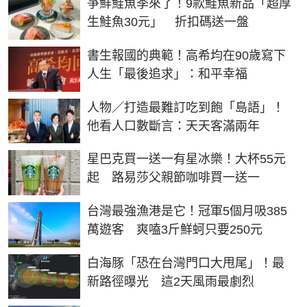
爭鮮鮭魚季來了！9款鮭魚新品「超厚
生鮭魚30元」 折扣碼送一盤
書生報國的典範！高希均在90歲寫下
人生「最後追求」：和平幸福
人物／打造最難訂吃到飽「島語」！
他看人口數斷言：天天客滿兩年
星巴克買一送一有星冰樂！大杯55元
起 路易莎父親節咖啡買一送一
台灣最強漁港是它！冠軍5個月吸385
萬遊客 爽嗑3斤鮮蚵只要250元
白海豚「恐在台灣門口大甩尾」！最
新路徑曝光 這2天風雨最劇烈