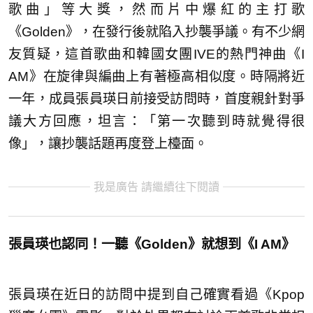
歌曲」等大獎，然而片中爆紅的主打歌
《Golden》，在發行後就陷入抄襲爭議。有不少網
友質疑，這首歌曲和韓國女團IVE的熱門神曲《I
AM》在旋律與編曲上有著極高相似度。時隔將近
一年，成員張員瑛日前接受訪問時，首度親針對爭
議大方回應，坦言：「第一次聽到時就覺得很
像」，讓抄襲話題再度登上檯面。
我是廣告 請繼續往下閱讀
張員瑛也認同！一聽《Golden》就想到《I AM》
張員瑛在近日的訪問中提到自己確實看過《Kpop