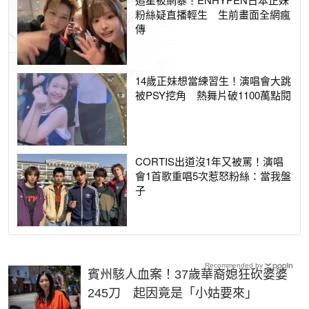
粉絲疑直播輕生 生前畫面全網瘋
傳
14歲正妹想當練習生！演唱會大跳
被PSY挖角 熱舞片破1100萬點閱
CORTIS出道沒1年又被罵！演唱
會1首歌重唱5次惹怒粉絲：當我盤
子
Recommended by
賓州駭人血案！37歲華裔媳狂砍婆婆
245刀 起因竟是「小姑要來」