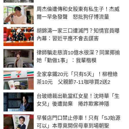
周杰倫遭傳和女股東有私生子！杰威
爾一早急發聲 怒批狗仔博流量
胡錦濤一家三口遭滅門？知情官員曝
內幕：習近平應不會去謀害
律師騙走慈濟10億水很深？同業揶揄
她「勤做1事」：我輩楷模
全家拿鐵20元「只有5天」！柳橙綠
茶10元 父親節7-11咖啡買2送2
台玻總裁出軌當紅女星！沈時華「生
女兒」後遭拋棄 捲詐欺案神隱
早餐店門口禁止停車！只有「SJ始源
可以」本尊竟開保母車到場朝聖