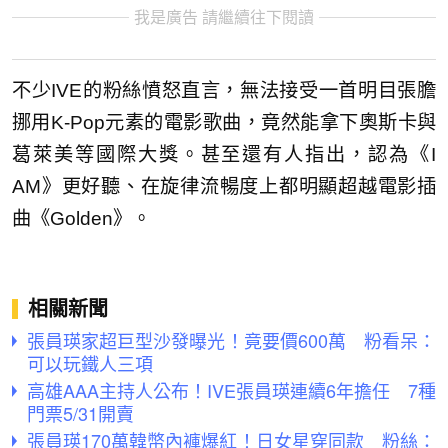
我是廣告 請繼續往下閱讀
不少IVE的粉絲憤怒直言，無法接受一首明目張膽
挪用K-Pop元素的電影歌曲，竟然能拿下奧斯卡與
葛萊美等國際大獎。甚至還有人指出，認為《I
AM》更好聽、在旋律流暢度上都明顯超越電影插
曲《Golden》。
相關新聞
張員瑛家超巨型沙發曝光！竟要價600萬 粉看呆：
可以玩鐵人三項
高雄AAA主持人公布！IVE張員瑛連續6年擔任 7種
門票5/31開賣
張員瑛170萬韓幣內褲爆紅！日女星穿同款 粉絲：