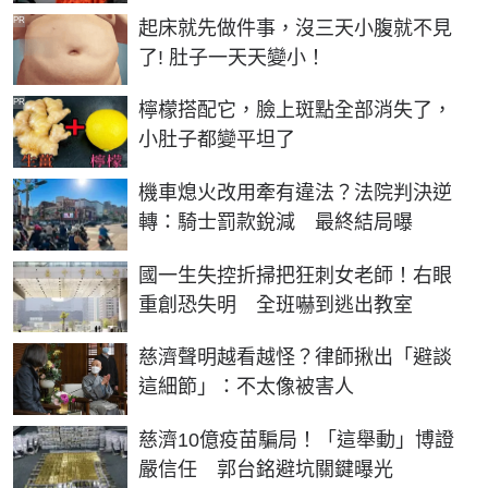
PR
起床就先做件事，沒三天小腹就不見
了! 肚子一天天變小！
PR
檸檬搭配它，臉上斑點全部消失了，
小肚子都變平坦了
機車熄火改用牽有違法？法院判決逆
轉：騎士罰款銳減 最終結局曝
國一生失控折掃把狂刺女老師！右眼
重創恐失明 全班嚇到逃出教室
慈濟聲明越看越怪？律師揪出「避談
這細節」：不太像被害人
慈濟10億疫苗騙局！「這舉動」博證
嚴信任 郭台銘避坑關鍵曝光