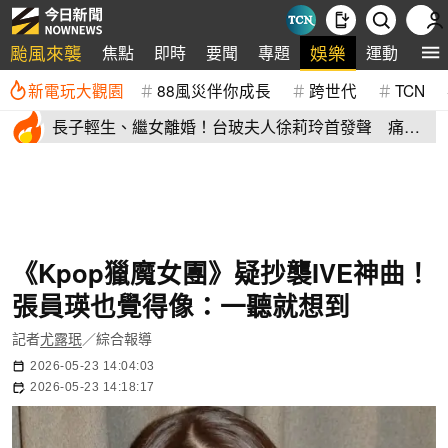
颱風來襲
娛樂
焦點
即時
要聞
專題
運動
全
新電玩大觀園
88風災伴你成長
跨世代
TCN
長子輕生、繼女離婚！台玻夫人徐莉玲首發聲 痛揭
徐子翔逝世真相
《Kpop獵魔女團》疑抄襲IVE神曲！
張員瑛也覺得像：一聽就想到
記者
尤露珉
／綜合報導
2026-05-23 14:04:03
2026-05-23 14:18:17