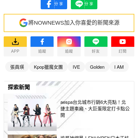
分享
分享
將NOWNEWS加入你喜愛的新聞來源
APP
追蹤
追蹤
好友
訂閱
張員瑛
Kpop獵魔女團
IVE
Golden
I AM
探索新聞
aespa台北城市行銷6大亮點！北
捷主題車廂、大巨蛋限定打卡點公
開
追星被網暴！ENHYPEN日本正妹