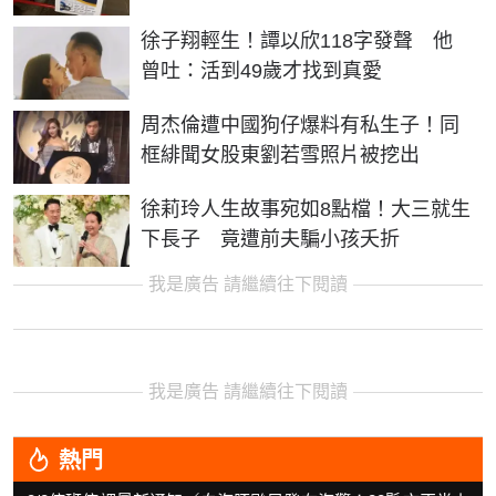
徐子翔輕生！譚以欣118字發聲 他
曾吐：活到49歲才找到真愛
周杰倫遭中國狗仔爆料有私生子！同
框緋聞女股東劉若雪照片被挖出
徐莉玲人生故事宛如8點檔！大三就生
下長子 竟遭前夫騙小孩夭折
我是廣告 請繼續往下閱讀
我是廣告 請繼續往下閱讀
熱門