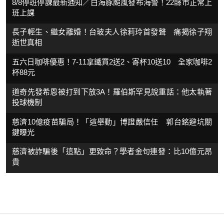
8/8停班停課最新通知／白海豚颱風發布海警！22縣市正常上
班上課
長子輕生、繼女離婚！台玻夫人徐莉玲首發聲 痛揭徐子翔
逝世真相
五六日咖啡優惠！7-11拿鐵買2送2、寄杯10送10 全家咖啡2
杯88元
道奇先發希恩被打到下放3A！羅伯斯罕見說重話：他太執著
投球機制
慈濟10億疫苗騙局！「這舉動」博證嚴信任 郭台銘避坑關
鍵曝光
慈濟被詐騙後「這點」更致命？學者金句連發：比10億元昂
貴