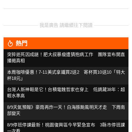
我是廣告 請繼續往下閱讀
熱門
突猝逝死因成謎！肥大叔暴瘦遭猜抱病工作 團隊宣布開直
播揭真相
本周咖啡優惠！7-11美式拿鐵買2送2 寄杯買10送10「特大
杯18元」
台灣人新神鞋是它！台積電魏哲家也穿上 低調藏38年：超
輕水準高
8/9天氣預報》豪雨再炸一天！白海豚颱風明天才走 下周南
部變天
8/9停班停課最新！桃園復興區今早緊急宣布 3縣市停班課
一次看