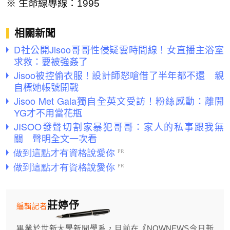
※ 生命線專線：1995
相關新聞
D社公開Jisoo哥哥性侵疑雲時間線！女直播主浴室
求救：要被強姦了
Jisoo被控偷衣服！設計師怒嗆借了半年都不還 親
自標她帳號開戰
Jisoo Met Gala獨自全英文受訪！粉絲感動：離開
YG才不用當花瓶
JISOO發聲切割家暴犯哥哥：家人的私事跟我無
關 聲明全文一次看
莊婷伃
編輯記者
畢業於世新大學新聞學系，目前在《NOWNEWS今日新