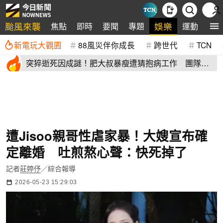
颱風來襲
娛樂
焦點
即時
要聞
專題
運動
全
新電玩大觀園
88風災伴你成長
跨世代
TCN
突猝逝死因成謎！肥大叔暴瘦遭猜抱病工作 團隊宣
布開直播揭真相
遭Jisoo親哥性虐家暴！大嫂宣布確
定離婚 吐煎熬心聲：快死掉了
記者
莊婷伃
／綜合報導
2026-05-23 15:29:03