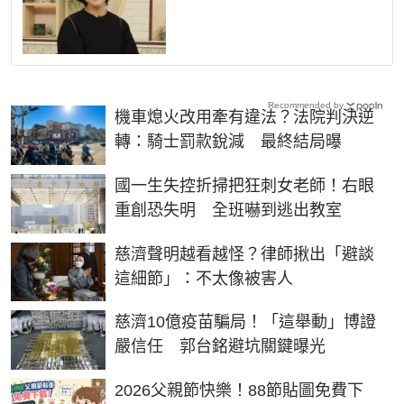
Recommended by
機車熄火改用牽有違法？法院判決逆
轉：騎士罰款銳減 最終結局曝
國一生失控折掃把狂刺女老師！右眼
重創恐失明 全班嚇到逃出教室
慈濟聲明越看越怪？律師揪出「避談
這細節」：不太像被害人
慈濟10億疫苗騙局！「這舉動」博證
嚴信任 郭台銘避坑關鍵曝光
2026父親節快樂！88節貼圖免費下