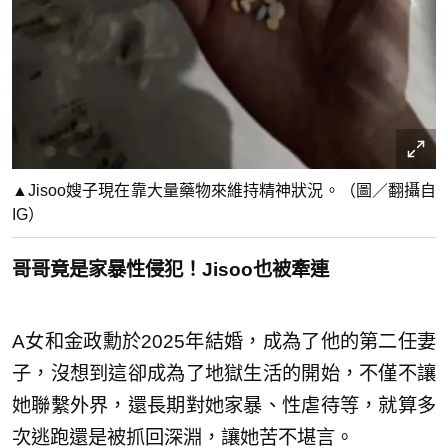
▲Jisoo嫂子現在靠大量藥物來維持精神狀況。（圖／翻攝自
IG）
哥哥竟是家暴性侵犯！Jisoo也被牽連
A女和金政勳於2025年結婚，成為了他的第二任妻
子，沒想到這卻成為了地獄生活的開始，不僅不讓
她聯繫外界，還長期對她家暴、性虐待等，就算多
次逃跑還是被抓回深淵，讓她苦不堪言。