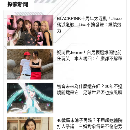
探索新聞
BLACKPINK十周年太混亂！Jisoo
落淚道歉 Lisa不捨發聲：繼續努
力
疑消費Jennie！台男模遭爆開她前
任玩笑 本人親回：什麼都不解釋
初音未來為什麼還在紅？20年不退
燒關鍵是它 足球世界盃也搶風頭
46歲廣末涼子再婚？不甩超速醫院
打人爭議 三婚對象傳是不倫戀男