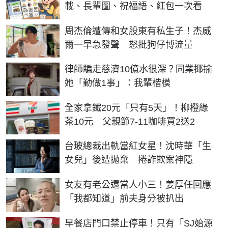
載、長輩圖、祝福語、紅包一次看
周杰倫遭傳和女股東有私生子！杰威
爾一早急發聲 怒批狗仔博流量
律師騙走慈濟10億水很深？同業揶揄
她「勤做1事」：我輩楷模
全家拿鐵20元「只有5天」！柳橙綠
茶10元 父親節7-11咖啡買2送2
台玻總裁出軌當紅女星！沈時華「生
女兒」後遭拋棄 捲詐欺案神隱
女友有老公還當人小三！姜厚任回應
「我都知道」前夫身分被扒出
早餐店門口禁止停車！只有「SJ始源