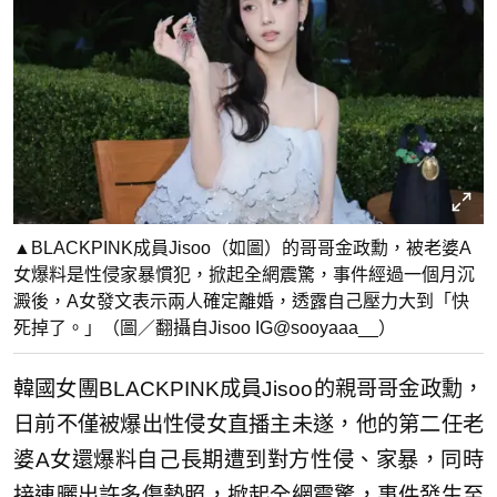
▲BLACKPINK成員Jisoo（如圖）的哥哥金政勳，被老婆A
女爆料是性侵家暴慣犯，掀起全網震驚，事件經過一個月沉
澱後，A女發文表示兩人確定離婚，透露自己壓力大到「快
死掉了。」（圖／翻攝自Jisoo IG@sooyaaa__）
韓國女團BLACKPINK成員Jisoo的親哥哥金政勳，
日前不僅被爆出性侵女直播主未遂，他的第二任老
婆A女還爆料自己長期遭到對方性侵、家暴，同時
接連曬出許多傷勢照，掀起全網震驚，事件發生至