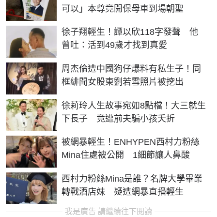
可以」本尊竟開保母車到場朝聖
徐子翔輕生！譚以欣118字發聲 他
曾吐：活到49歲才找到真愛
周杰倫遭中國狗仔爆料有私生子！同
框緋聞女股東劉若雪照片被挖出
徐莉玲人生故事宛如8點檔！大三就生
下長子 竟遭前夫騙小孩夭折
被網暴輕生！ENHYPEN西村力粉絲
Mina住處被公開 1細節讓人鼻酸
西村力粉絲Mina是誰？名牌大學畢業
轉戰酒店妹 疑遭網暴直播輕生
我是廣告 請繼續往下閱讀