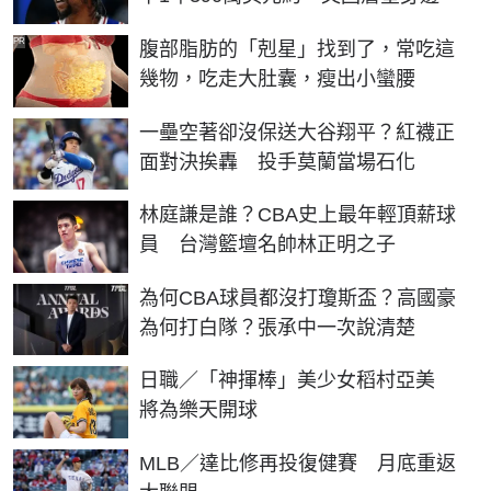
PR
腹部脂肪的「剋星」找到了，常吃這
幾物，吃走大肚囊，瘦出小蠻腰
一壘空著卻沒保送大谷翔平？紅襪正
面對決挨轟 投手莫蘭當場石化
林庭謙是誰？CBA史上最年輕頂薪球
員 台灣籃壇名帥林正明之子
為何CBA球員都沒打瓊斯盃？高國豪
為何打白隊？張承中一次說清楚
日職／「神揮棒」美少女稻村亞美
將為樂天開球
MLB／達比修再投復健賽 月底重返