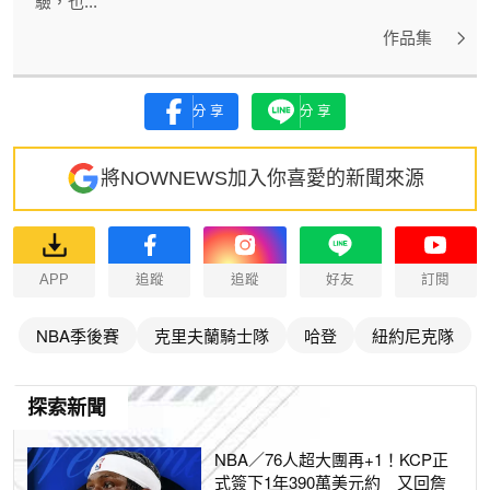
驗，也...
作品集
分享
分享
將NOWNEWS加入你喜愛的新聞來源
APP
追蹤
追蹤
好友
訂閱
NBA季後賽
克里夫蘭騎士隊
哈登
紐約尼克隊
探索新聞
NBA／76人超大團再+1！KCP正
式簽下1年390萬美元約 又回詹