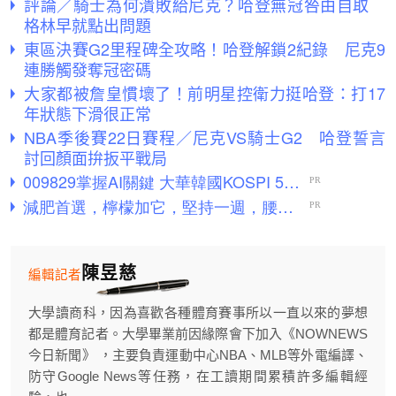
評論／騎士為何潰敗給尼克？哈登無冠咎由自取
格林早就點出問題
東區決賽G2里程碑全攻略！哈登解鎖2紀錄 尼克9
連勝觸發奪冠密碼
大家都被詹皇慣壞了！前明星控衛力挺哈登：打17
年狀態下滑很正常
NBA季後賽22日賽程／尼克VS騎士G2 哈登誓言
討回顏面拚扳平戰局
陳昱慈
編輯記者
大學讀商科，因為喜歡各種體育賽事所以一直以來的夢想
都是體育記者。大學畢業前因緣際會下加入《NOWNEWS
今日新聞》 ，主要負責運動中心NBA、MLB等外電編譯、
防守Google News等任務，在工讀期間累積許多編輯經