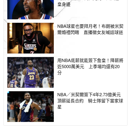
皇身邊
NBA球星也要拜月老！布朗被米契
爾婚禮閃瞎 直播徵女友喊話球迷
用NBA底薪就能簽下詹皇！降薪將
近5000萬美元 上季場均還有20
分
NBA／米契爾簽下4年2.73億美元
頂薪延長合約 騎士隊留下當家球
星