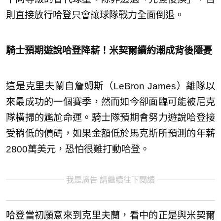
則直接放行哈登只會讓球隊戰力全面倒退。
騎士預期遊說哈登降薪！米契爾續約潮成背後隱憂
這是克里夫蘭自詹姆斯（LeBron James）離隊以
來最成功的一個賽季，然而如今卻面臨可能被尼克
隊橫掃的尷尬命運。騎士隊預期會努力遊說哈登接
受稍低的價碼，如果金額低於馬克斯所預測的年薪
2800萬美元，恐怕很難打動哈登。
我是廣告 請繼續往下閱讀
哈登當初願意來到克里夫蘭，看中的正是與米契爾