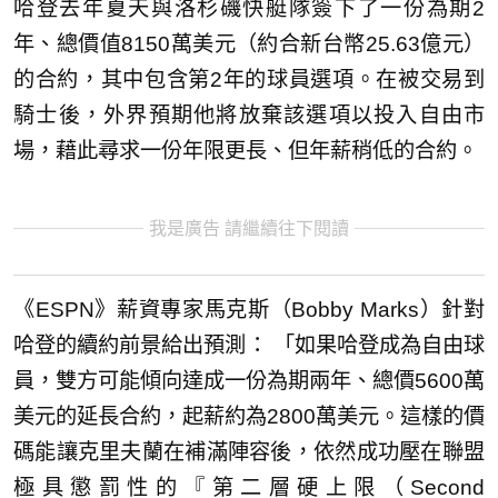
哈登去年夏天與洛杉磯快艇隊簽下了一份為期2
年、總價值8150萬美元（約合新台幣25.63億元）
的合約，其中包含第2年的球員選項。在被交易到
騎士後，外界預期他將放棄該選項以投入自由市
場，藉此尋求一份年限更長、但年薪稍低的合約。
我是廣告 請繼續往下閱讀
《ESPN》薪資專家馬克斯（Bobby Marks）針對
哈登的續約前景給出預測： 「如果哈登成為自由球
員，雙方可能傾向達成一份為期兩年、總價5600萬
美元的延長合約，起薪約為2800萬美元。這樣的價
碼能讓克里夫蘭在補滿陣容後，依然成功壓在聯盟
極具懲罰性的『第二層硬上限（Second