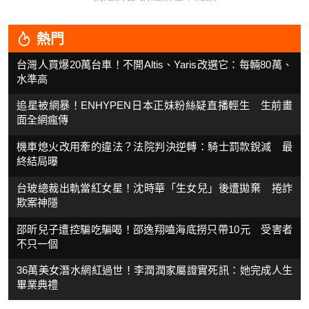
熱門
台灣人買爆20萬台車！不開Altis、Yaris改選它：每輛80萬、
水準高
追星被網暴！ENHYPEN日本正妹粉絲疑直播輕生 生前畫
面全網瘋傳
機車熄火改用牽的違法？法院判決逆轉：騎士罰款銳減 最
終結局曝
台玻總裁出軌當紅女星！沈時華「生女兒」後遭拋棄 捲詐
欺案神隱
邵昕兒子遭控騙吃騙喝！邵逸翔嗑海底撈只帶10元 受害者
不只一個
36萬美女潛水網紅過世！李潤潤家屬證實死訊：她完成人生
畢業典禮