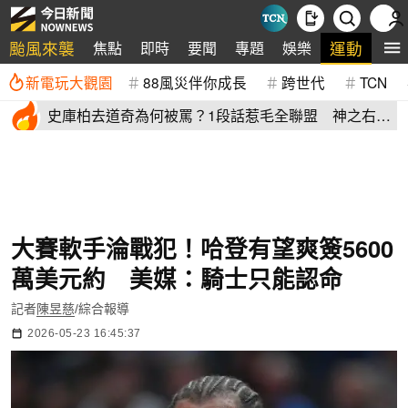
颱風來襲
運動
焦點
即時
要聞
專題
娛樂
全
新電玩大觀園
88風災伴你成長
跨世代
TCN
史庫柏去道奇為何被罵？1段話惹毛全聯盟 神之右
手：別迷失自己
大賽軟手淪戰犯！哈登有望爽簽5600
萬美元約 美媒：騎士只能認命
記者
陳昱慈
/綜合報導
2026-05-23 16:45:37