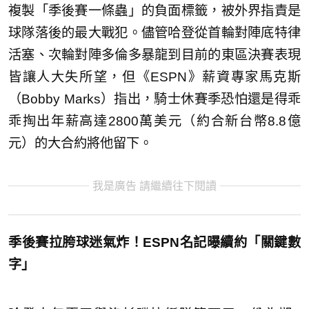
複製「季後賽一條蟲」的負面標籤，被外界指責是
球隊落後的最大戰犯。儘管哈登從首輪對陣底特律
活塞、次輪對陣多倫多暴龍到目前的東區決賽表現
皆讓人大失所望，但《ESPN》薪資專家馬克斯
（Bobby Marks）指出，騎士休賽季恐怕還是得乖
乖掏出年薪高達2800萬美元（約合新台幣8.8億
元）的大合約將他留下。
我是廣告 請繼續往下閱讀
季後賽拉胯球迷氣炸！ESPN名記曝續約「關鍵數
字」