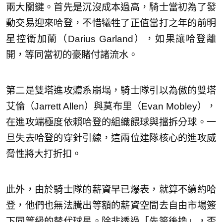
兩大關鍵。首先是沉沒成本過高，騎士當初為了發
動交易迎來哈登，不惜犧牲了正值當打之年的前明
星控衛加蘭（Darius Garland），如果讓哈登離
開，等同當初的豪賭付諸流水。
第二是雙塔進攻體系崩塌，騎士隊引以為傲的雙塔
艾倫（Jarrett Allen）與莫布里（Evan Mobley），
在進攻端極度依賴哈登的組織餵球與擋拆分球。一
旦失去哈登的穿針引線，這兩位建隊核心的進攻威
脅性將大打折扣。
此外，由於騎士隊的薪資早已爆表，就算不續約哈
登，他們也無法騰出等額的薪資空間去自由市場簽
下同等級的替代球星。除非透過「先簽後換」，否