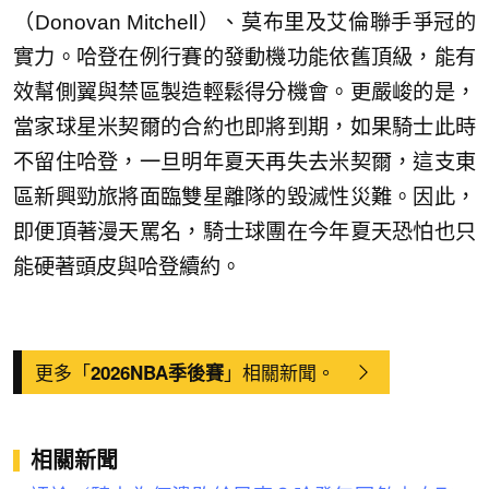
（Donovan Mitchell）、莫布里及艾倫聯手爭冠的
實力。哈登在例行賽的發動機功能依舊頂級，能有
效幫側翼與禁區製造輕鬆得分機會。更嚴峻的是，
當家球星米契爾的合約也即將到期，如果騎士此時
不留住哈登，一旦明年夏天再失去米契爾，這支東
區新興勁旅將面臨雙星離隊的毀滅性災難。因此，
即便頂著漫天罵名，騎士球團在今年夏天恐怕也只
能硬著頭皮與哈登續約。
更多「
」相關新聞。
2026NBA季後賽
相關新聞