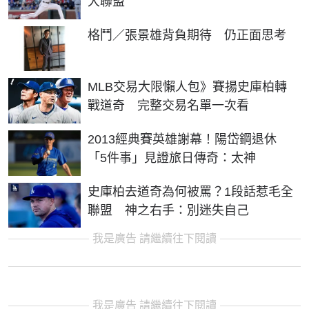
大聯盟
格鬥／張景雄背負期待 仍正面思考
MLB交易大限懶人包》賽揚史庫柏轉
戰道奇 完整交易名單一次看
2013經典賽英雄謝幕！陽岱鋼退休
「5件事」見證旅日傳奇：太神
史庫柏去道奇為何被罵？1段話惹毛全
聯盟 神之右手：別迷失自己
我是廣告 請繼續往下閱讀
我是廣告 請繼續往下閱讀